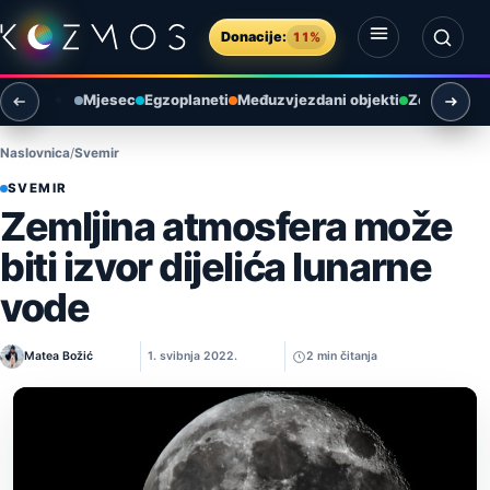
Preskoči na sadržaj
Donacije:
11%
Otvori izbornik
Otvori pretragu
Mjesec
Egzoplaneti
Međuzvjezdani objekti
Zemlja i ok
Naslovnica
Svemir
SVEMIR
Zemljina atmosfera može
biti izvor dijelića lunarne
vode
Matea Božić
1. svibnja 2022.
2 min čitanja