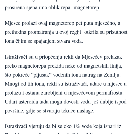
proširena sjena ima oblik repa- magnetorep.
Mjesec prolazi ovaj magnetorep pet puta mjesečno, a
prethodna promatranja u ovoj regiji otkrila su prisutnost
iona čijim se spajanjem stvara voda.
Istraživači su u priopćenju rekli da Mjesečev prelazak
preko magnetorepa prekida neke od magnetskih linija,
što pokreće “pljusak” vodenih iona natrag na Zemlju.
Mnogi od tih iona, rekli su istraživači, udare u mjesec u
prolazu i ostanu zarobljeni u mjesečevom permafrostu.
Udari asteroida tada mogu dovesti vodu još dublje ispod
površine, gdje se stvaraju tekuće naslage.
Istraživači vjeruju da bi se oko 1% vode koja ispari iz