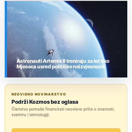
SVEMIR
Astronauti Artemis II treniraju za let oko
Mjeseca usred političke neizvjesnosti
SVEMIR
NEOVISNO NOVINARSTVO
Podrži Kozmos bez oglasa
Članstvo pomaže financirati neovisne priče o znanosti,
svemiru i tehnologiji.