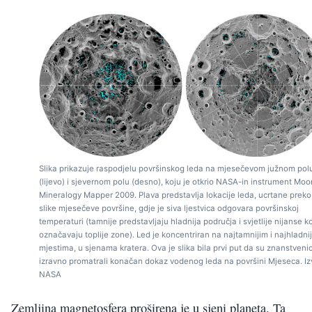
Slika prikazuje raspodjelu površinskog leda na mjesečevom južnom pol
(lijevo) i sjevernom polu (desno), koju je otkrio NASA-in instrument Moo
Mineralogy Mapper 2009. Plava predstavlja lokacije leda, ucrtane preko
slike mjesečeve površine, gdje je siva ljestvica odgovara površinskoj
temperaturi (tamnije predstavljaju hladnija područja i svjetlije nijanse k
označavaju toplije zone). Led je koncentriran na najtamnijim i najhladni
mjestima, u sjenama kratera. Ova je slika bila prvi put da su znanstvenic
izravno promatrali konačan dokaz vodenog leda na površini Mjeseca. Iz
NASA
Zemljina magnetosfera proširena je u sjeni planeta. Ta