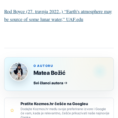
Rod Boyce (27. travnja 2022.,) “Earth’s atmosphere may
be source of some lunar water,” UAF.edu
O AUTORU
Matea Božić
Svi članci autora
Pratite Kozmos.hr češće na Googleu
Dodajte Kozmos.hr među svoje preferirane izvore i Google
će vam, kada je relevantno, češće prikazivati naše najnovije
članke.