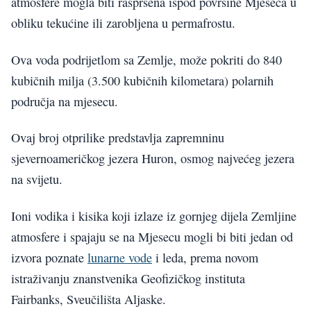
atmosfere mogla biti raspršena ispod površine Mjeseca u
obliku tekućine ili zarobljena u permafrostu.
Ova voda podrijetlom sa Zemlje, može pokriti do 840
kubičnih milja (3.500 kubičnih kilometara) polarnih
područja na mjesecu.
Ovaj broj otprilike predstavlja zapremninu
sjevernoameričkog jezera Huron, osmog najvećeg jezera
na svijetu.
Ioni vodika i kisika koji izlaze iz gornjeg dijela Zemljine
atmosfere i spajaju se na Mjesecu mogli bi biti jedan od
izvora poznate
lunarne vode
i leda, prema novom
istraživanju znanstvenika Geofizičkog instituta
Fairbanks, Sveučilišta Aljaske.