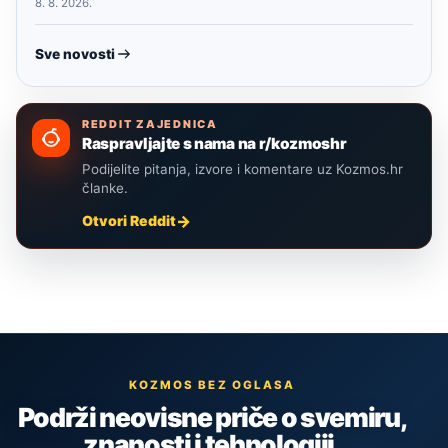
8. 8. 2026.
Sve novosti
REDDIT ZAJEDNICA
Raspravljajte s nama na r/kozmoshr
Podijelite pitanja, izvore i komentare uz Kozmos.hr
članke.
Otvori Reddit
KOZMOS BEZ OGLASA
Podrži neovisne priče o svemiru,
znanosti i tehnologiji.