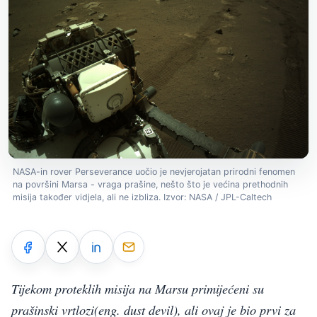
NASA-in rover Perseverance uočio je nevjerojatan prirodni fenomen
na površini Marsa - vraga prašine, nešto što je većina prethodnih
misija također vidjela, ali ne izbliza. Izvor: NASA / JPL-Caltech
Tijekom proteklih misija na Marsu primijećeni su
prašinski vrtlozi(eng. dust devil), ali ovaj je bio prvi za