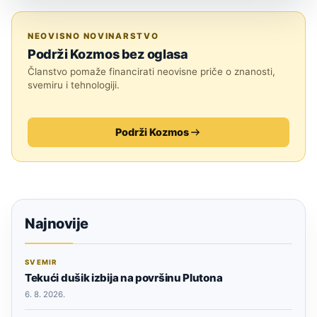
SVEMIR
NEOVISNO NOVINARSTVO
Podrži Kozmos bez oglasa
Članstvo pomaže financirati neovisne priče o znanosti,
svemiru i tehnologiji.
Podrži Kozmos
Najnovije
SVEMIR
Tekući dušik izbija na površinu Plutona
6. 8. 2026.