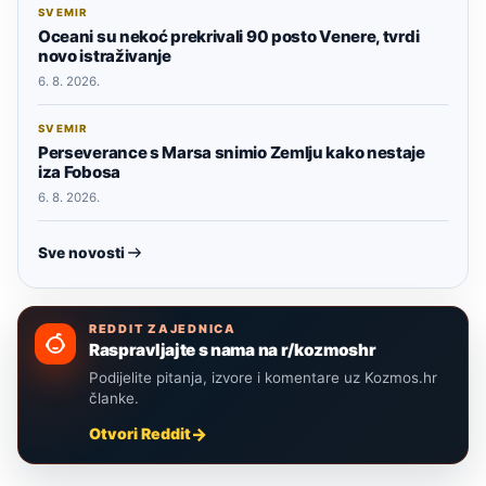
SVEMIR
Oceani su nekoć prekrivali 90 posto Venere, tvrdi
novo istraživanje
6. 8. 2026.
SVEMIR
Perseverance s Marsa snimio Zemlju kako nestaje
iza Fobosa
6. 8. 2026.
Sve novosti
REDDIT ZAJEDNICA
Raspravljajte s nama na r/kozmoshr
Podijelite pitanja, izvore i komentare uz Kozmos.hr
članke.
Otvori Reddit