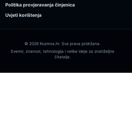
Politika provjeravanja činjenica
Uvjeti korištenja
© 2026 Kozmos.hr. Sva prava pridržana.
Svemir, znanost, tehnologija i velike ideje za znatiželjne
čitatelje.