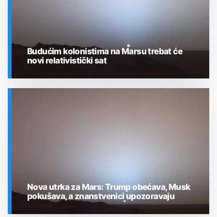
Budućim kolonistima na Marsu trebat će
novi relativistički sat
SVEMIR
Nova utrka za Mars: Trump obećava, Musk
pokušava, a znanstvenici upozoravaju