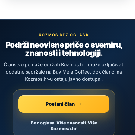
KOZMOS BEZ OGLASA
Podrži neovisne priče o svemiru,
znanosti i tehnologiji.
Članstvo pomaže održati Kozmos.hr i može uključivati
dodatne sadržaje na Buy Me a Coffee, dok članci na
Kozmos.hr-u ostaju javno dostupni.
Postani član
Bez oglasa. Više znanosti. Više
Kozmosa.hr.