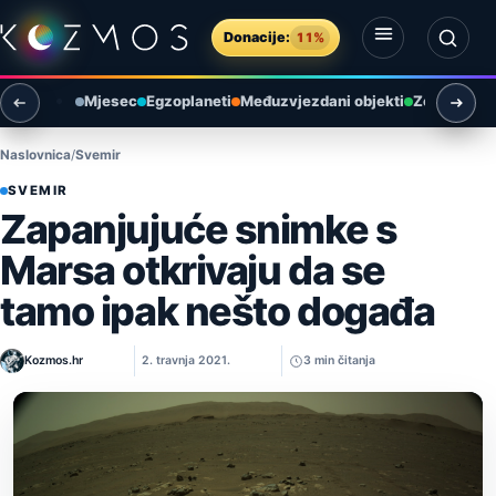
Preskoči na sadržaj
Donacije:
11%
Otvori izbornik
Otvori pretragu
Mjesec
Egzoplaneti
Međuzvjezdani objekti
Zemlja i ok
Naslovnica
Svemir
SVEMIR
Zapanjujuće snimke s
Marsa otkrivaju da se
tamo ipak nešto događa
Kozmos.hr
2. travnja 2021.
3 min čitanja