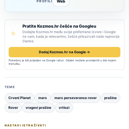
Web
PROFILI
Pratite Kozmos.hr češće na Googleu
Dodajte Kozmos.hr među svoje preferirane izvore i Google
će vam, kada je relevantno, češće prikazivati naše najnovije
članke.
Dodaj Kozmos.hr na Google
Potrebno je biti prijavljen na Google račun. Odabir možete promijeniti u bilo kojem
trenutku.
TEME
Crveni Planet
mars
mars perseverance rover
prašina
Rover
vragovi prašine
vrtlozi
NASTAVI ISTRAŽIVATI