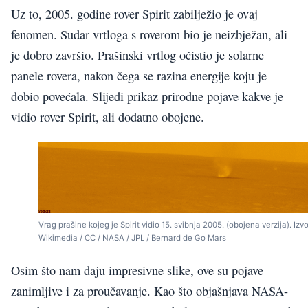
Uz to, 2005. godine rover Spirit zabilježio je ovaj
fenomen. Sudar vrtloga s roverom bio je neizbježan, ali
je dobro završio. Prašinski vrtlog očistio je solarne
panele rovera, nakon čega se razina energije koju je
dobio povećala. Slijedi prikaz prirodne pojave kakve je
vidio rover Spirit, ali dodatno obojene.
Vrag prašine kojeg je Spirit vidio 15. svibnja 2005. (obojena verzija). Izvo
Wikimedia / CC / NASA / JPL / Bernard de Go Mars
Osim što nam daju impresivne slike, ove su pojave
zanimljive i za proučavanje. Kao što objašnjava NASA-