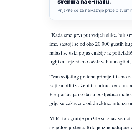
svemira na e-mailu.
Prijavite se za najvažnije priče o svemiru
“Kada smo prvi put vidjeli slike, bili s
ime, sastoji se od oko 20.000 gustih k
nalazi se uski pojas emisije iz policik
ugljika koje nismo očekivali u maglici,”
“Van svijetlog prstena primijetili smo z
koji su bili izraženiji u infracrvenom sp
Pretpostavljamo da su posljedica molek
gdje su zaštićene od direktne, intenzivn
MIRI fotografije pružile su znastvenic
svijetlog prstena. Bilo je iznenađujuće