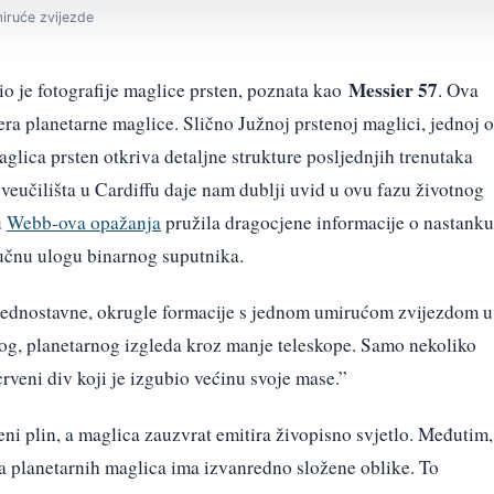
iruće zvijezde
Messier 57
 je fotografije maglice prsten, poznata kao
. Ova
era planetarne maglice. Slično Južnoj prstenoj maglici, jednoj 
glica prsten otkriva detaljne strukture posljednjih trenutaka
veučilišta u Cardiffu daje nam dublji uvid u ovu fazu životnog
u
Webb-ova opažanja
pružila dragocjene informacije o nastanku
jučnu ulogu binarnog suputnika.
 jednostavne, okrugle formacije s jednom umirućom zvijezdom u
og, planetarnog izgleda kroz manje teleskope. Samo nekoliko
 crveni div koji je izgubio većinu svoje mase.”
ni plin, a maglica zauzvrat emitira živopisno svjetlo. Međutim,
 planetarnih maglica ima izvanredno složene oblike. To