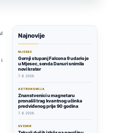
od
Najnovije
MJESEC
Gornji stupanj Falcona 9 udario je
 i
u Mjesec, sonda Danuri snimila
novi krater
7. 8. 2026.
ASTRONOMIJA
Znanstvenici u magnetaru
pronašli trag kvantnog učinka
predviđenog prije 90 godina
7. 8. 2026.
SVEMIR
Tekući dušik izbija na površinu