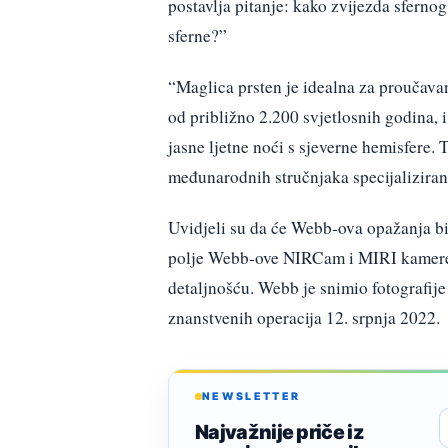
postavlja pitanje: kako zvijezda sfernog
sferne?”
“Maglica prsten je idealna za proučavan
od približno 2.200 svjetlosnih godina, 
jasne ljetne noći s sjeverne hemisfere.
međunarodnih stručnjaka specijaliziran
Uvidjeli su da će Webb-ova opažanja bit
polje Webb-ove NIRCam i MIRI kamere
detaljnošću. Webb je snimio fotografij
znanstvenih operacija 12. srpnja 2022.
NEWSLETTER
Najvažnije priče iz