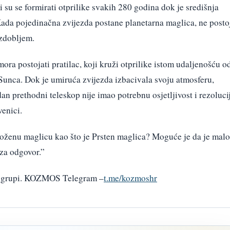
 su se formirati otprilike svakih 280 godina dok je središnja
Kada pojedinačna zvijezda postane planetarna maglica, ne posto
zdobljem.
ora postojati pratilac, koji kruži otprilike istom udaljenošću o
 Sunca. Dok je umiruća zvijezda izbacivala svoju atmosferu,
edan prethodni teleskop nije imao potrebnu osjetljivost i rezoluci
venici.
složenu maglicu kao što je Prsten maglica? Moguće je da je malo
za odgovor.”
am grupi. KOZMOS Telegram –
t.me/kozmoshr