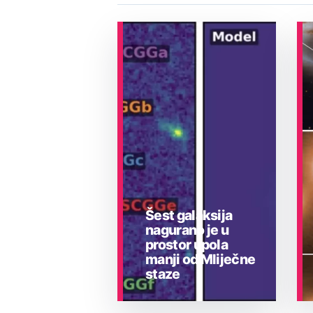
Šest galaksija
nagurano je u
prostor upola
manji od Mliječne
staze