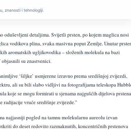
, znanosti i tehnologiji.
mo oduševljeni detaljima. Svijetli prsten, po kojem maglica nosi
uglica vodikova plina, svaka masivna poput Zemlje. Unutar prste
ličkih aromatskih ugljikovodika – složenih molekula na bazi
 objasnili su znastvenici.
animljive ‘šiljke’ usmjerene izravno prema središnjoj zvijezdi,
ektru, ali su bili slabo vidljivi na fotografijama teleskopa Hubbl
ula koje se mogu formirati u sjenama najgušćih dijelova prstena
e radijacije vruće središnje zvijezde.”
ima najjasniji pogled na tamnu molekularnu aureolu izvan
 otkriti do deset redovito razmaknutih, koncentričnih prstenova