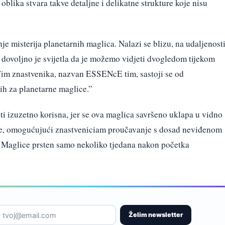
 oblika stvara takve detaljne i delikatne strukture koje nisu
je misterija planetarnih maglica. Nalazi se blizu, na udaljenost
i dovoljno je svijetla da je možemo vidjeti dvogledom tijekom
 Tim znastvenika, nazvan ESSENcE tim, sastoji se od
ih za planetarne maglice.”
i izuzetno korisna, jer se ova maglica savršeno uklapa u vidno
, omogućujući znastveniciam proučavanje s dosad neviđenom
e Maglice prsten samo nekoliko tjedana nakon početka
Želim newsletter