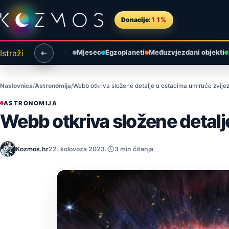
Preskoči na sadržaj
Donacije:
11%
Istraži
Mjesec
Egzoplaneti
Međuzvjezdani objekti
Naslovnica
Astronomija
Webb otkriva složene detalje u ostacima umiruće zvije
ASTRONOMIJA
Webb otkriva složene detalj
Kozmos.hr
22. kolovoza 2023.
3 min čitanja