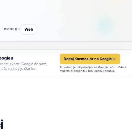
Web
PROFILI
oogleu
Dodaj Kozmos.hr na Google
rane izvore i Google će vam,
Potrebno je biti prijavljen na Google račun. Odabir
 naše najnovije članke.
možete promijeniti u bilo kojem trenutku.
i