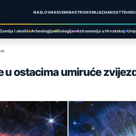
NASLOVNA
SVEMIR
ASTRONOMIJA
ZNANOST
TEHNO
Zemlja i okoliš
Arheologija
Biologija
Astronomija u Hrvatskoj
Umje
zde
e u ostacima umiruće zvijez