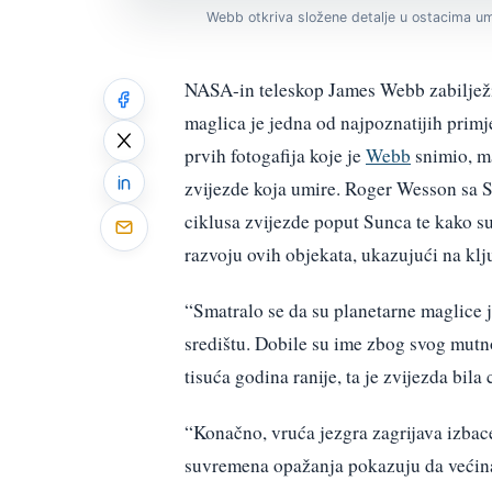
Webb otkriva složene detalje u ostacima um
NASA-in teleskop James Webb zabilježio
maglica je jedna od najpoznatijih primj
prvih fotogafija koje je
Webb
snimio, ma
zvijezde koja umire. Roger Wesson sa S
ciklusa zvijezde poput Sunca te kako s
razvoju ovih objekata, ukazujući na kl
“Smatralo se da su planetarne maglice
središtu. Dobile su ime zbog svog mutn
tisuća godina ranije, ta je zvijezda bila
“Konačno, vruća jezgra zagrijava izbace
suvremena opažanja pokazuju da većina