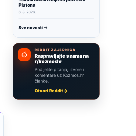
Plutona
6. 8. 2026.
i
Sve novosti
REDDIT ZAJEDNICA
Raspravljajte s nama na
r/kozmoshr
Podijelite pitanja, izvore i
komentare uz Kozmos.hr
članke.
Otvori Reddit