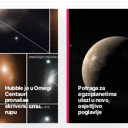
Hubble je u Omegi
Potraga za
Centauri
egzoplanetima
pronašao
ulazi u novo,
skrivenu crnu
osjetljivo
rupu
poglavlje