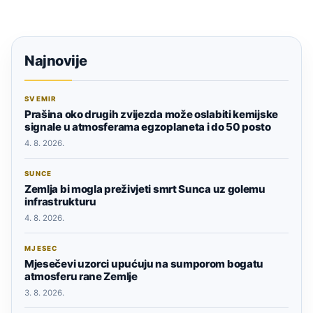
Najnovije
SVEMIR
Prašina oko drugih zvijezda može oslabiti kemijske
signale u atmosferama egzoplaneta i do 50 posto
4. 8. 2026.
SUNCE
Zemlja bi mogla preživjeti smrt Sunca uz golemu
infrastrukturu
4. 8. 2026.
MJESEC
Mjesečevi uzorci upućuju na sumporom bogatu
atmosferu rane Zemlje
3. 8. 2026.