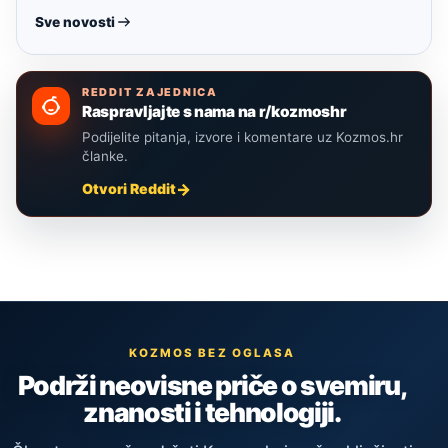
Sve novosti
REDDIT ZAJEDNICA
Raspravljajte s nama na r/kozmoshr
Podijelite pitanja, izvore i komentare uz Kozmos.hr
članke.
Otvori Reddit
KOZMOS BEZ OGLASA
Podrži neovisne priče o svemiru,
znanosti i tehnologiji.