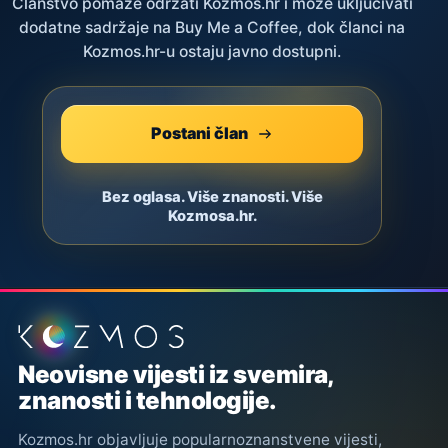
Članstvo pomaže održati Kozmos.hr i može uključivati
dodatne sadržaje na Buy Me a Coffee, dok članci na
Kozmos.hr-u ostaju javno dostupni.
Postani član
Bez oglasa. Više znanosti. Više
Kozmosa.hr.
Podnožje stranice
Neovisne vijesti iz svemira,
znanosti i tehnologije.
Kozmos.hr objavljuje popularnoznanstvene vijesti,