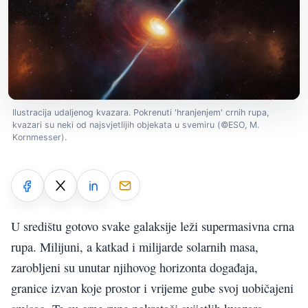
Ilustracija udaljenog kvazara. Pokrenuti 'hranjenjem' crnih rupa,
kvazari su neki od najsvjetlijih objekata u svemiru (©ESO, M.
Kornmesser).
U središtu gotovo svake galaksije leži supermasivna crna
rupa. Milijuni, a katkad i milijarde solarnih masa,
zarobljeni su unutar njihovog horizonta događaja,
granice izvan koje prostor i vrijeme gube svoj uobičajeni