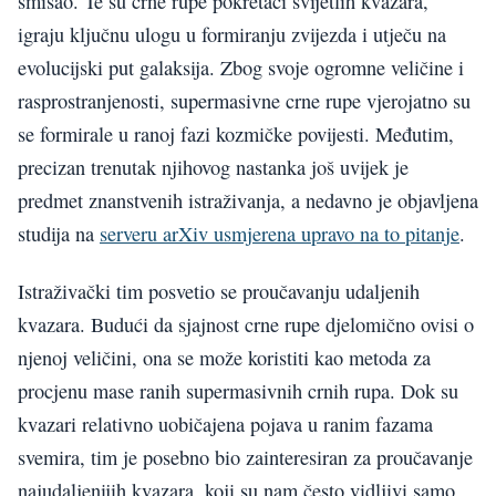
smisao. Te su crne rupe pokretači svijetlih kvazara,
igraju ključnu ulogu u formiranju zvijezda i utječu na
evolucijski put galaksija. Zbog svoje ogromne veličine i
rasprostranjenosti, supermasivne crne rupe vjerojatno su
se formirale u ranoj fazi kozmičke povijesti. Međutim,
precizan trenutak njihovog nastanka još uvijek je
predmet znanstvenih istraživanja, a nedavno je objavljena
studija na
serveru arXiv usmjerena upravo na to pitanje
.
Istraživački tim posvetio se proučavanju udaljenih
kvazara. Budući da sjajnost crne rupe djelomično ovisi o
njenoj veličini, ona se može koristiti kao metoda za
procjenu mase ranih supermasivnih crnih rupa. Dok su
kvazari relativno uobičajena pojava u ranim fazama
svemira, tim je posebno bio zainteresiran za proučavanje
najudaljenijih kvazara, koji su nam često vidljivi samo