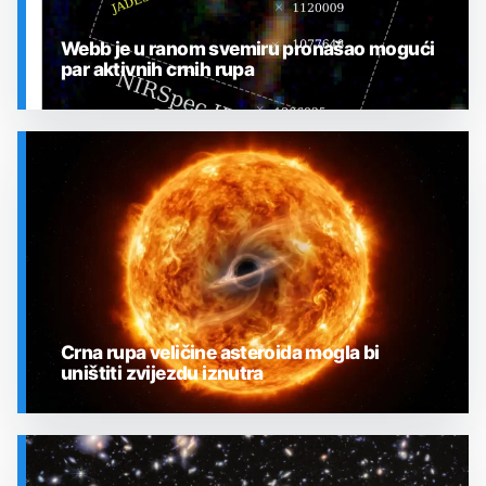
Webb je u ranom svemiru pronašao mogući
par aktivnih crnih rupa
SVEMIR
Crna rupa veličine asteroida mogla bi
uništiti zvijezdu iznutra
SVEMIR