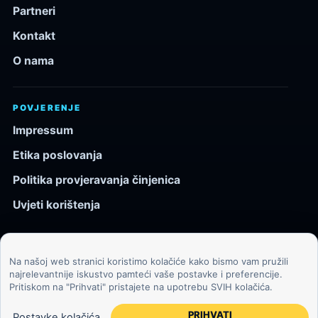
Partneri
Kontakt
O nama
POVJERENJE
Impressum
Etika poslovanja
Politika provjeravanja činjenica
Uvjeti korištenja
Na našoj web stranici koristimo kolačiće kako bismo vam pružili
© 2026 Kozmos.hr. Sva prava pridržana.
najrelevantnije iskustvo pamteći vaše postavke i preferencije.
Pritiskom na "Prihvati" pristajete na upotrebu SVIH kolačića.
Svemir, znanost, tehnologija i velike ideje za znatiželjne
čitatelje.
PRIHVATI
Postavke kolačića