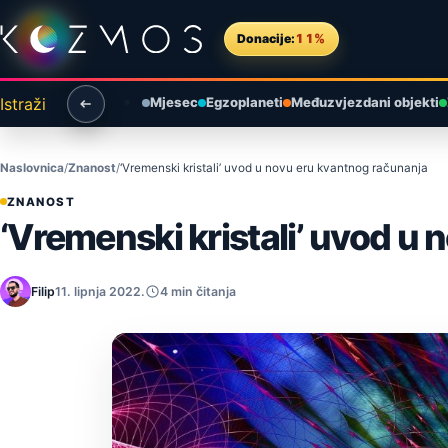
Preskoči na sadržaj
Donacije:
11%
Istraži
Mjesec
Egzoplaneti
Međuzvjezdani objekti
Naslovnica
Znanost
‘Vremenski kristali’ uvod u novu eru kvantnog računanja
ZNANOST
‘Vremenski kristali’ uvod u
Filip
11. lipnja 2022.
4 min čitanja