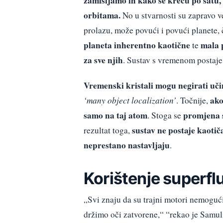
zamišljamo ih kako se kreću po satu, 
orbitama.
No u stvarnosti su zapravo ve
prolazu, može povući i povući planete,
planeta inherentno kaotične
mala 
te
za sve njih
. Sustav s vremenom postaje
Vremenski kristali mogu negirati uči
ako
‘many object localization’
. Točnije,
samo na taj atom
promjena 
. Stoga se
sustav ne postaje kaotiča
rezultat toga,
neprestano nastavljaju
.
Korištenje superfl
„Svi znaju da su trajni motori nemogući
držimo oči zatvorene,“ “rekao je Samuli 