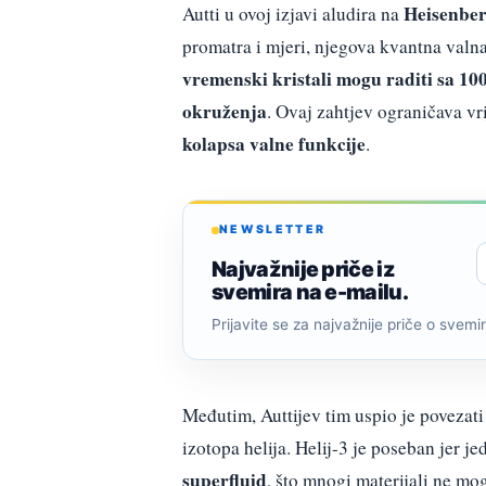
Heisenber
Autti u ovoj izjavi aludira na
promatra i mjeri, njegova kvantna valn
vremenski kristali mogu raditi sa 10
okruženja
. Ovaj zahtjev ograničava v
kolapsa valne funkcije
.
NEWSLETTER
Najvažnije priče iz
svemira na e-mailu.
Prijavite se za najvažnije priče o svemiru
Međutim, Auttijev tim uspio je povezati
izotopa helija. Helij-3 je poseban jer
superfluid
, što mnogi materijali ne mog