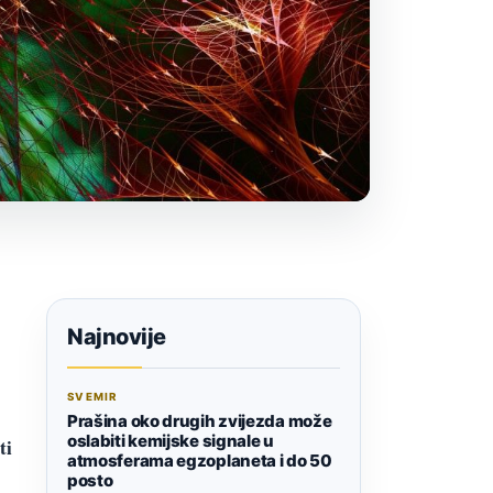
Najnovije
SVEMIR
Prašina oko drugih zvijezda može
oslabiti kemijske signale u
ti
atmosferama egzoplaneta i do 50
posto