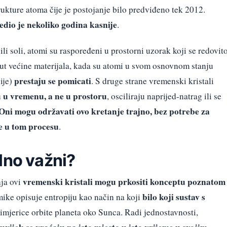
rukture atoma čije je postojanje bilo predviđeno tek 2012.
edio je nekoliko godina kasnije
.
li soli, atomi su raspoređeni u prostorni uzorak koji se redovit
poput većine materijala, kada su atomi u svom osnovnom stanju
prestaju se pomicati
ije)
. S druge strane vremenski kristali
u u vremenu, a ne u prostoru
, osciliraju naprijed-natrag ili se
Oni mogu održavati ovo kretanje trajno, bez potrebe za
je u tom procesu
.
lno važni?
vremenski kristali mogu prkositi konceptu poznatom
nja ovi
bilo koji sustav s
ike opisuje entropiju kao način na koji
rimjerice orbite planeta oko Sunca. Radi jednostavnosti,