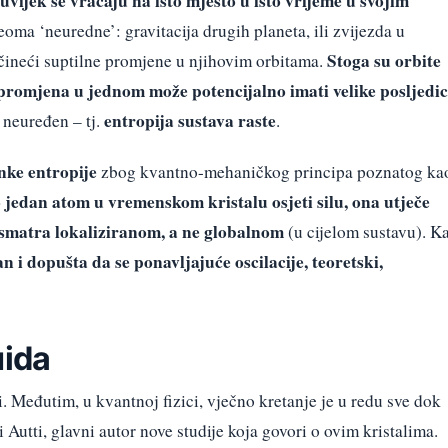
uvijek se vraćaju na isto mjesto u isto vrijeme u svojim
oma ‘neuredne’: gravitacija drugih planeta, ili zvijezda u
Stoga su orbite
 čineći suptilne promjene u njihovim orbitama.
promjena u jednom može potencijalno imati velike posljedi
entropija sustava raste
 neuređen – tj.
.
nke entropije
zbog kvantno-mehaničkog principa poznatog ka
 jedan atom u vremenskom kristalu osjeti silu, ona utječe
smatra lokaliziranom, a ne globalnom
(u cijelom sustavu). K
n i dopušta da se ponavljajuće oscilacije, teoretski,
uida
. Međutim, u kvantnoj fizici, vječno kretanje je u redu sve dok
Autti, glavni autor nove studije koja govori o ovim kristalima.