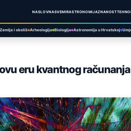
NASLOVNA
SVEMIR
ASTRONOMIJA
ZNANOST
TEHNO
Zemlja i okoliš
Arheologija
Biologija
Astronomija u Hrvatskoj
Umje
 novu eru kvantnog računanja