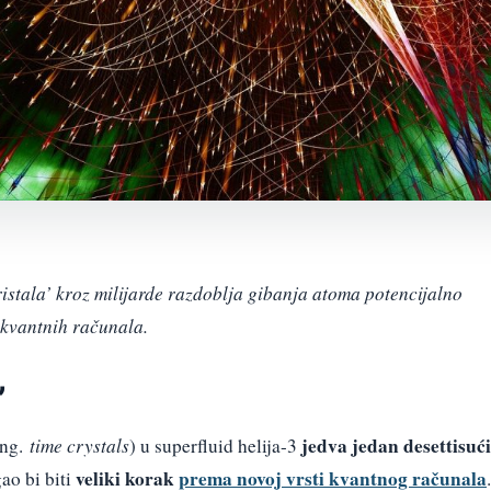
stala’ kroz milijarde razdoblja gibanja atoma potencijalno
 kvantnih računala.
’
jedva jedan desettisući
eng.
time crystals
) u superfluid helija-3
veliki korak
prema novoj vrsti kvantnog računala
ao bi biti
.