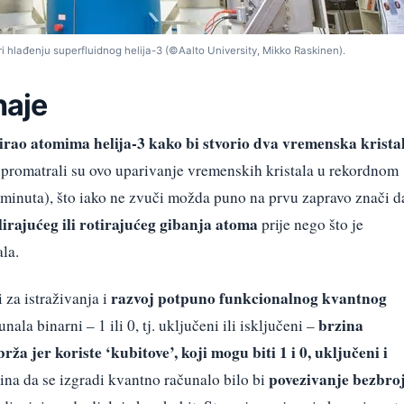
ri hlađenju superfluidnog helija-3 (©Aalto University, Mikko Raskinen).
naje
rao atomima helija-3 kako bi stvorio dva vremenska krista
, promatrali su ovo uparivanje vremenskih kristala u rekordnom
minuta), što iako ne zvuči možda puno na prvu zapravo znači d
lirajućeg ili rotirajućeg gibanja atoma
prije nego što je
la.
razvoj potpuno funkcionalnog kvantnog
 za istraživanja i
brzina
ala binarni – 1 ili 0, tj. uključeni ili isključeni –
a jer koriste ‘kubitove’, koji mogu biti 1 i 0, uključeni i
povezivanje bezbro
ina da se izgradi kvantno računalo bilo bi