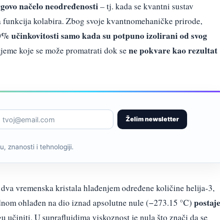
govo načelo neodređenosti
– tj. kada se kvantni sustav
a funkcija kolabira. Zbog svoje kvantnomehaničke prirode,
0% učinkovitosti samo kada su potpuno izolirani od svog
ne pokvare kao rezultat
rijeme koje se može promatrati dok se
Želim newsletter
, znanosti i tehnologiji.
 dva vremenska kristala hlađenjem određene količine helija-3,
postaj
 jednom ohlađen na dio iznad apsolutne nule (−273.15 °C)
u učiniti. U suprafluidima viskoznost je nula što znači da se