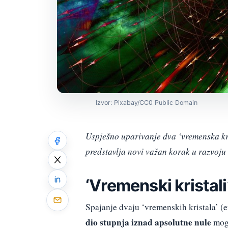
Izvor: Pixabay/CC0 Public Domain
Uspješno uparivanje dva ‘vremenska kri
predstavlja novi važan korak u razvoju
‘Vremenski kristali
Spajanje dvaju ‘vremenskih kristala’ (
dio stupnja iznad apsolutne nule
mog