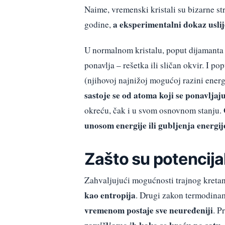
Naime, vremenski kristali su bizarne st
a eksperimentalni dokaz uslij
godine,
U normalnom kristalu, poput dijamanta i
ponavlja – rešetka ili sličan okvir. I 
(njihovoj najnižoj mogućoj razini energ
sastoje se od atoma koji se ponavljaj
okreću, čak i u svom osnovnom stanju.
unosom energije ili gubljenja energi
Zašto su potencija
Zahvaljujući mogućnosti trajnog kreta
kao entropija
. Drugi zakon termodinam
vremenom postaje sve neuređeniji
. P