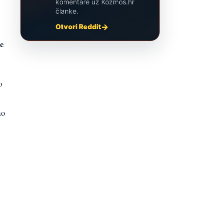
komentare uz Kozmos.hr
članke.
Otvori Reddit
ce
o
ao