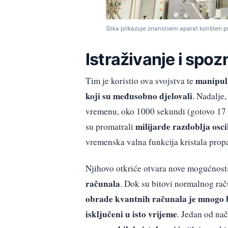
Slika prikazuje znanstveni aparat korišten p
Istraživanje i spoz
manipuli
Tim je koristio ova svojstva te
koji su međusobno djelovali
. Nadalje
vremenu, oko 1000 sekundi (gotovo 17 
milijarde razdoblja osci
su promatrali
vremenska valna funkcija kristala propa
Njihovo otkriće otvara nove mogućnosti
računala
. Dok su bitovi normalnog račun
obrade kvantnih računala je mnogo brž
isključeni u isto vrijeme
. Jedan od nač