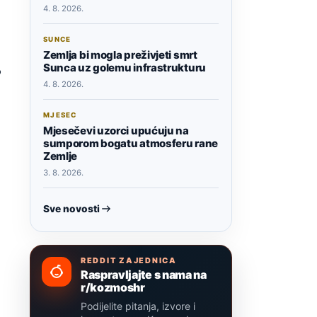
4. 8. 2026.
SUNCE
Zemlja bi mogla preživjeti smrt
Sunca uz golemu infrastrukturu
o
4. 8. 2026.
MJESEC
Mjesečevi uzorci upućuju na
sumporom bogatu atmosferu rane
Zemlje
3. 8. 2026.
Sve novosti
REDDIT ZAJEDNICA
Raspravljajte s nama na
r/kozmoshr
Podijelite pitanja, izvore i