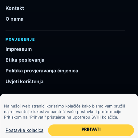
Kontakt
O nama
POVJERENJE
Impressum
Etika poslovanja
Politika provjeravanja činjenica
Uvjeti korištenja
Na našoj web stranici koristimo kolačiće kako bismo vam pružili
© 2026 Kozmos.hr. Sva prava pridržana.
najrelevantnije iskustvo pamteći vaše postavke i preferencije.
Pritiskom na "Prihvati" pristajete na upotrebu SVIH kolačića.
Svemir, znanost, tehnologija i velike ideje za znatiželjne
čitatelje.
PRIHVATI
Postavke kolačića