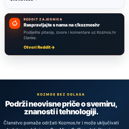
REDDIT ZAJEDNICA
Raspravljajte s nama na r/kozmoshr
Podijelite pitanja, izvore i komentare uz Kozmos.hr
članke.
Otvori Reddit
KOZMOS BEZ OGLASA
Podrži neovisne priče o svemiru,
znanosti i tehnologiji.
Članstvo pomaže održati Kozmos.hr i može uključivati