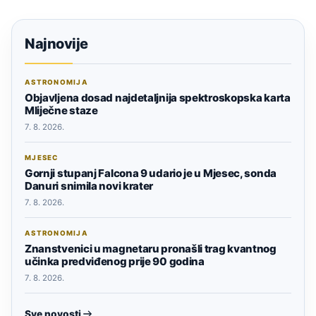
Najnovije
ASTRONOMIJA
Objavljena dosad najdetaljnija spektroskopska karta
Mliječne staze
7. 8. 2026.
MJESEC
Gornji stupanj Falcona 9 udario je u Mjesec, sonda
Danuri snimila novi krater
7. 8. 2026.
ASTRONOMIJA
Znanstvenici u magnetaru pronašli trag kvantnog
učinka predviđenog prije 90 godina
7. 8. 2026.
Sve novosti