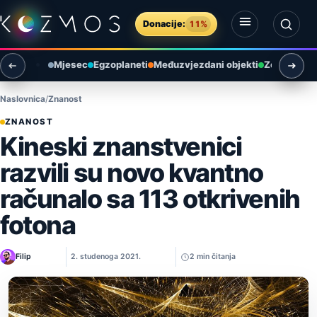
Preskoči na sadržaj
Donacije:
11%
Otvori izbornik
Otvori pretragu
Mjesec
Egzoplaneti
Međuzvjezdani objekti
Zemlja i ok
Naslovnica
Znanost
ZNANOST
Kineski znanstvenici
razvili su novo kvantno
računalo sa 113 otkrivenih
fotona
Filip
2. studenoga 2021.
2 min čitanja