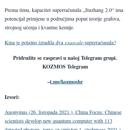
Prema timu, kapacitet superračunala „Jiuzhang 2.0“ ima
potencijal primjene u područjima poput teorije grafova,
strojnog učenja i kvantne kemije.
exascale
Kina je potajno izradila dva
-superračunala?
Pridružite se raspravi u našoj Telegram grupi.
KOZMOS Telegram
–
t.me/kozmoshr
Izvori:
Anonymus (26. listopada 2021.), China Focus: Chinese
scientists develop new quantum computer with 113
detected photons, news.cn (pristup 1. studenoga 2021.)