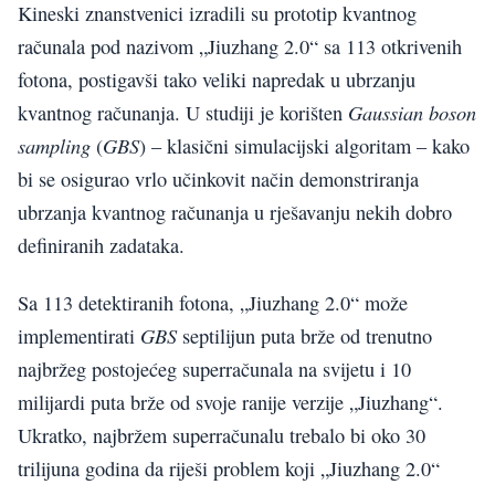
Kineski znanstvenici izradili su prototip kvantnog
računala pod nazivom „Jiuzhang 2.0“ sa 113 otkrivenih
fotona, postigavši tako veliki napredak u ubrzanju
Gaussian boson
kvantnog računanja. U studiji je korišten
sampling
GBS
(
) – klasični simulacijski algoritam – kako
bi se osigurao vrlo učinkovit način demonstriranja
ubrzanja kvantnog računanja u rješavanju nekih dobro
definiranih zadataka.
Sa 113 detektiranih fotona, „Jiuzhang 2.0“ može
GBS
implementirati
septilijun puta brže od trenutno
najbržeg postojećeg superračunala na svijetu i 10
milijardi puta brže od svoje ranije verzije „Jiuzhang“.
Ukratko, najbržem superračunalu trebalo bi oko 30
trilijuna godina da riješi problem koji „Jiuzhang 2.0“