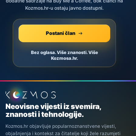
dodatne sadržaje na Buy Me a Coffee, dok članci na
Kozmos.hr-u ostaju javno dostupni.
Postani član
Bez oglasa. Više znanosti. Više
Kozmosa.hr.
Podnožje stranice
Neovisne vijesti iz svemira,
znanosti i tehnologije.
Kozmos.hr objavljuje popularnoznanstvene vijesti,
objašnjenja i kontekst za čitatelje koji žele razumjeti