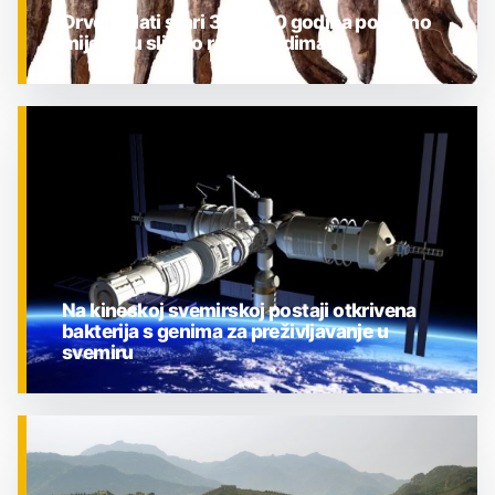
Drveni alati stari 300.000 godina potpuno
mijenjaju sliku o ranim ljudima
ZNANOST
Na kineskoj svemirskoj postaji otkrivena
bakterija s genima za preživljavanje u
svemiru
ZNANOST