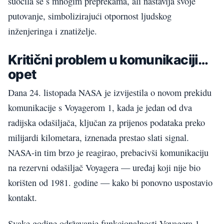
suočila se s mnogim preprekama, ali nastavlja svoje
putovanje, simbolizirajući otpornost ljudskog
inženjeringa i znatiželje.
Kritični problem u komunikaciji…
opet
Dana 24. listopada NASA je izvijestila o novom prekidu
komunikacije s Voyagerom 1, kada je jedan od dva
radijska odašiljača, ključan za prijenos podataka preko
milijardi kilometara, iznenada prestao slati signal.
NASA-in tim brzo je reagirao, prebacivši komunikaciju
na rezervni odašiljač Voyagera — uređaj koji nije bio
korišten od 1981. godine — kako bi ponovno uspostavio
kontakt.
Svake godine održavanje funkcionalnosti Voyagera 1