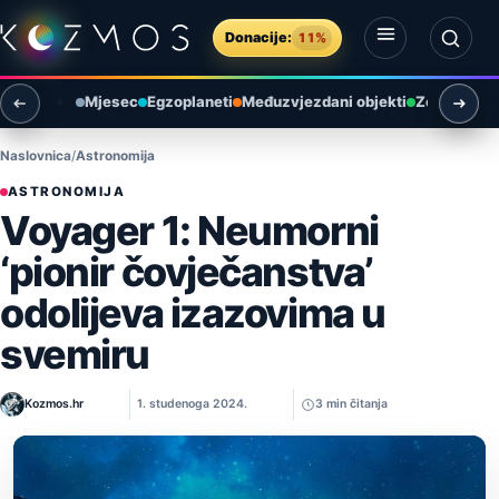
Preskoči na sadržaj
Donacije:
11%
Otvori izbornik
Otvori pretragu
Mjesec
Egzoplaneti
Međuzvjezdani objekti
Zemlja i ok
Naslovnica
Astronomija
ASTRONOMIJA
Voyager 1: Neumorni
‘pionir čovječanstva’
odolijeva izazovima u
svemiru
Kozmos.hr
1. studenoga 2024.
3 min čitanja