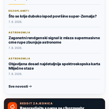
EGZOPLANETI
Što se krije duboko ispod površine super-Zemalja?
7. 8. 2026.
ASTRONOMIJA
Zagonetni rendgenski signal iz mlaza supermasivne
crne rupe zbunjuje astronome
7. 8. 2026.
ASTRONOMIJA
Objavljena dosad najdetaljnija spektroskopska karta
Mliječne staze
7. 8. 2026.
Sve novosti
REDDIT ZAJEDNICA
Raspravljajte s nama na r/kozmoshr