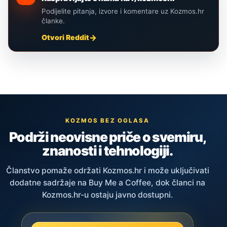
Podijelite pitanja, izvore i komentare uz Kozmos.hr
članke.
Otvori Reddit
KOZMOS BEZ OGLASA
Podrži neovisne priče o svemiru,
znanosti i tehnologiji.
Članstvo pomaže održati Kozmos.hr i može uključivati
dodatne sadržaje na Buy Me a Coffee, dok članci na
Kozmos.hr-u ostaju javno dostupni.