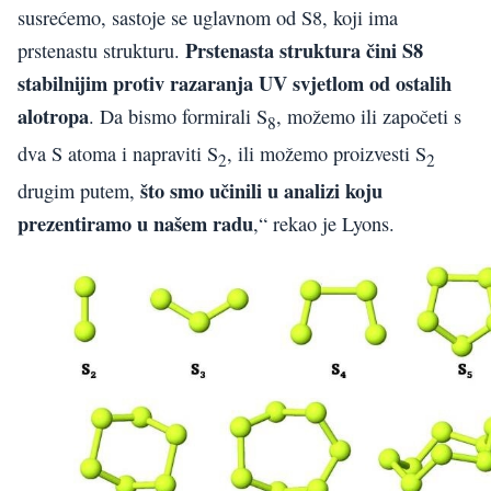
susrećemo, sastoje se uglavnom od S8, koji ima
Prstenasta struktura čini S8
prstenastu strukturu.
stabilnijim protiv razaranja UV svjetlom od ostalih
alotropa
. Da bismo formirali S
, možemo ili započeti s
8
dva S atoma i napraviti S
, ili možemo proizvesti S
2
2
što smo učinili u analizi koju
drugim putem,
prezentiramo u našem radu
,“ rekao je Lyons.