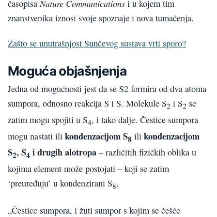
Nature Communications
časopisa
i u kojem tim
znanstvenika iznosi svoje spoznaje i nova tumačenja.
Zašto se unutrašnjost Sunčevog sustava vrti sporo?
Moguća objašnjenja
Jedna od mogućnosti jest da se S2 formira od dva atoma
sumpora, odnosno reakcija S i S. Molekule S
i S
se
2
2
zatim mogu spojiti u S
, i tako dalje. Čestice sumpora
4
kondenzacijom S
kondenzacijom
mogu nastati ili
ili
8
S
, S
i drugih alotropa
– različitih fizičkih oblika u
2
4
kojima element može postojati – koji se zatim
‘preuređuju’ u kondenzirani S
.
8
„Čestice sumpora, i žuti sumpor s kojim se češće