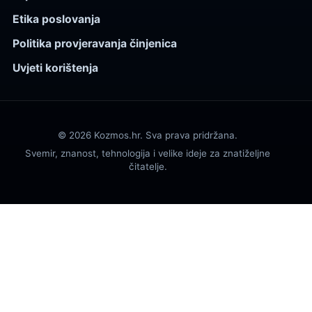
Etika poslovanja
Politika provjeravanja činjenica
Uvjeti korištenja
© 2026 Kozmos.hr. Sva prava pridržana.
Svemir, znanost, tehnologija i velike ideje za znatiželjne
čitatelje.