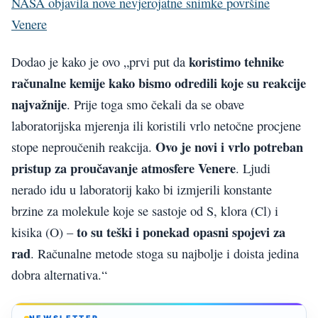
NASA objavila nove nevjerojatne snimke površine
Venere
koristimo tehnike
Dodao je kako je ovo „prvi put da
računalne kemije kako bismo odredili koje su reakcije
najvažnije
. Prije toga smo čekali da se obave
laboratorijska mjerenja ili koristili vrlo netočne procjene
Ovo je novi i vrlo potreban
stope neproučenih reakcija.
pristup za proučavanje atmosfere Venere
. Ljudi
nerado idu u laboratorij kako bi izmjerili konstante
brzine za molekule koje se sastoje od S, klora (Cl) i
to su teški i ponekad opasni spojevi za
kisika (O) –
rad
. Računalne metode stoga su najbolje i doista jedina
dobra alternativa.“