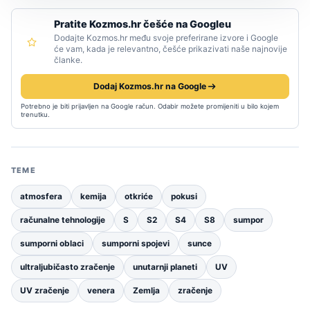
Pratite Kozmos.hr češće na Googleu
Dodajte Kozmos.hr među svoje preferirane izvore i Google
će vam, kada je relevantno, češće prikazivati naše najnovije
članke.
Dodaj Kozmos.hr na Google
Potrebno je biti prijavljen na Google račun. Odabir možete promijeniti u bilo kojem
trenutku.
TEME
atmosfera
kemija
otkriće
pokusi
računalne tehnologije
S
S2
S4
S8
sumpor
sumporni oblaci
sumporni spojevi
sunce
ultraljubičasto zračenje
unutarnji planeti
UV
UV zračenje
venera
Zemlja
zračenje