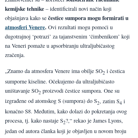
kemijske tehnike
– identificirali novi način koji
čestice sumpora mogu formirati u
objašnjava kako se
atmosferi Venere
.
Ovi rezultati mogu pomoći u
dugotrajnoj ‘potrazi’ za tajanstvenim ‘čimbenikom’ koji
na Veneri pomaže u apsorbiranju ultraljubičastog
zračenja.
„Znamo da atmosfera Venere ima obilje SO
i čestica
2
sumporne kiseline. Očekujemo da ultraljubičasto
uništavanje SO
proizvodi čestice sumpora. One su
2
izgrađene od atomskog S (sumpora) do S
, zatim S
i
2
4
konačno S8. Međutim, kako dolazi do pokretanja ovog
procesa, tj. kako nastaje S
?,“ rekao je James Lyons,
2
jedan od autora članka koji je objavljen u novom broju