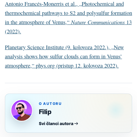
Antonio Francés-Monerris et al., „Photochemical and
thermochemical pathways to S2 and polysulfur formation
Nature Communications
in the atmosphere of Venus,“
13
(2022).
Planetary Science Institute (9. kolovoza 2022.), „New
analysis shows how sulfur clouds can form in Venus’
atmosphere,“ phys.org (pristup 12. kolovoza 2022).
O AUTORU
Filip
Svi članci autora