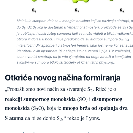
Molekule sumpora dolaze u mnogim oblicima koji se nazivaju alotropi, 
do S
. Uz S
koji je dostupan u Venerinoj atmosferi, proizvode se S
i S
8
2
4
8
je uobičajeni oblik žutog sumpora koji se može vidjeti u blizini vulkanski
otvora ili dolazi u boci. Tim je predložio da su alotropi sumpora S
i S
3
4
misteriozni UV apsorberi u atmosferi Venere. Iako još nema konsenzusa
identitetu ovih apsorbera (tj. nečega što na Veneri ‘upija’ UV zračenje),
znanstvenici smatraju da je vrlo vjerojatno da odgovor leži u kemijskim
svojstvima sumpora (©Royal Society of Chemistry; phys.org)
.
Otkriće novog načina formiranja
„Pronašli smo novi način za stvaranje S
. Riječ je o
2
reakciji sumpornog monoksida
disumpornog
(SO) i
monoksida
mnogo brža od spajanja dva
(S
O), koja je
2
S atoma
da bi se dobio S
,“ rekao je Lyons.
2