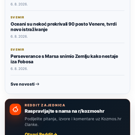
6. 8. 2026.
SVEMIR
Oceani su nekoć prekrivali 90 posto Venere, tvrdi
novo istraživanje
6. 8. 2026.
SVEMIR
Perseverance s Marsa snimio Zemlju kako nestaje
iza Fobosa
6. 8. 2026.
Sve novosti
REDDIT ZAJEDNICA
Raspravljajte s nama na r/kozmoshr
Podijelite pitanja, izvore i komentare uz Kozmos.hr
članke.
Otvori Reddit