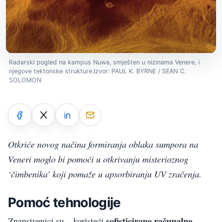
Radarski pogled na kampus Nuwa, smješten u nizinama Venere, i
njegove tektonske strukture.Izvor: PAUL K. BYRNE / SEAN C.
SOLOMON
Otkriće novog načina formiranja oblaka sumpora na
Veneri moglo bi pomoći u otkrivanju misterioznog
‘čimbenika’ koji pomaže u apsorbiranju UV zračenja.
Pomoć tehnologije
sofisticirane računalne
Znanstvenici su – koristeći