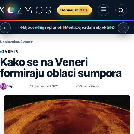
Preskoči na sadržaj
Donacije:
11%
Otvori izbornik
Otvori pretragu
Mjesec
Egzoplaneti
Međuzvjezdani objekti
Zemlja i ok
Naslovnica
Svemir
SVEMIR
Kako se na Veneri
formiraju oblaci sumpora
Filip
12. kolovoza 2022.
3 min čitanja