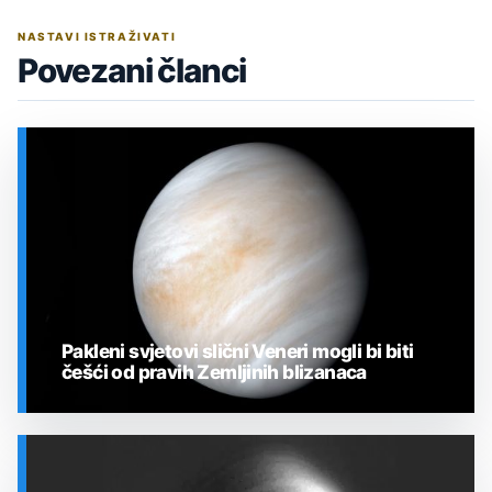
NASTAVI ISTRAŽIVATI
Povezani članci
Pakleni svjetovi slični Veneri mogli bi biti
češći od pravih Zemljinih blizanaca
SVEMIR