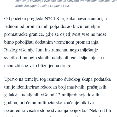
Otkrivanje stvaranja zvijezda koje je skriveno svemirskom teleskopu J
Webb. Zasluge: Guilaine Lagache i sur.
Od početka pregleda N2CLS je, kako navode autori, u
jednom od promatranih polja došao blizu temeljne
promatračke granice, gdje se osjetljivost više ne može
bitno poboljšati dodatnim vremenom promatranja.
Razlog više nije šum instrumenta, nego miješanje
svjetlosti mnogih slabih, udaljenih galaksija koje su na
nebu zbijene vrlo blizu jedna drugoj.
Upravo na temelju tog iznimno dubokog skupa podataka
tim je identificirao rekordan broj masivnih, prašnjavih
galaksija udaljenih više od 12 milijardi svjetlosnih
godina, pri čemu milimetarsko zračenje otkriva
izvanredno visoke stope stvaranja zvijezda. “Neki od tih