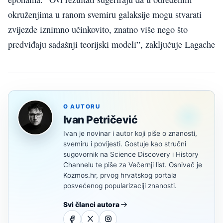
okruženjima u ranom svemiru galaksije mogu stvarati
zvijezde iznimno učinkovito, znatno više nego što
predviđaju sadašnji teorijski modeli”, zaključuje Lagache
O AUTORU
Ivan Petričević
Ivan je novinar i autor koji piše o znanosti,
svemiru i povijesti. Gostuje kao stručni
sugovornik na Science Discovery i History
Channelu te piše za Večernji list. Osnivač je
Kozmos.hr, prvog hrvatskog portala
posvećenog popularizaciji znanosti.
Svi članci autora