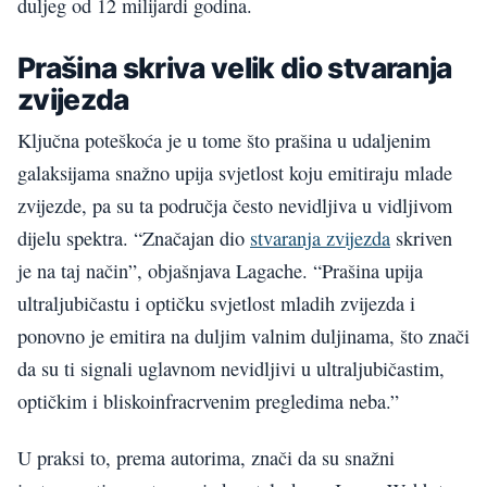
duljeg od 12 milijardi godina.
Prašina skriva velik dio stvaranja
zvijezda
Ključna poteškoća je u tome što prašina u udaljenim
galaksijama snažno upija svjetlost koju emitiraju mlade
zvijezde, pa su ta područja često nevidljiva u vidljivom
dijelu spektra. “Značajan dio
stvaranja zvijezda
skriven
je na taj način”, objašnjava Lagache. “Prašina upija
ultraljubičastu i optičku svjetlost mladih zvijezda i
ponovno je emitira na duljim valnim duljinama, što znači
da su ti signali uglavnom nevidljivi u ultraljubičastim,
optičkim i bliskoinfracrvenim pregledima neba.”
U praksi to, prema autorima, znači da su snažni