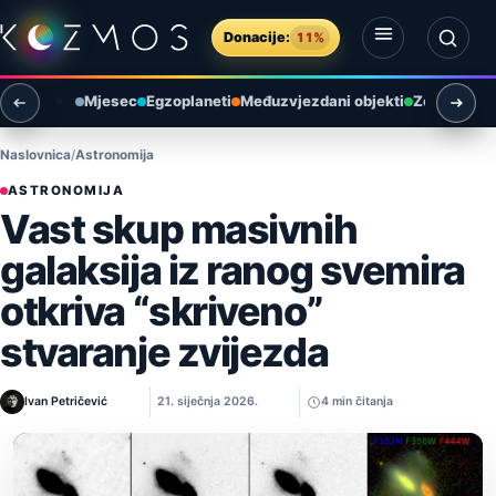
Preskoči na sadržaj
Donacije:
11%
Otvori izbornik
Otvori pretragu
Mjesec
Egzoplaneti
Međuzvjezdani objekti
Zemlja i ok
Naslovnica
Astronomija
ASTRONOMIJA
Vast skup masivnih
galaksija iz ranog svemira
otkriva “skriveno”
stvaranje zvijezda
Ivan Petričević
21. siječnja 2026.
4 min čitanja