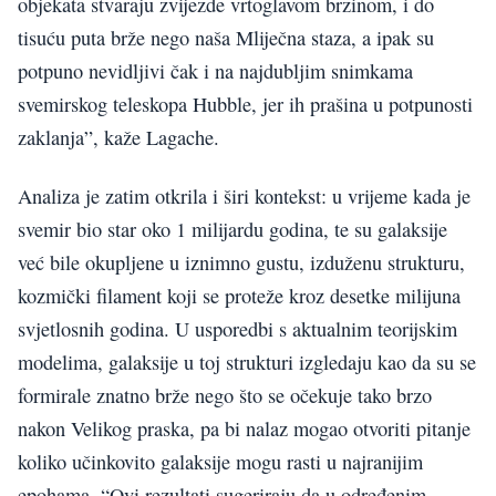
objekata stvaraju zvijezde vrtoglavom brzinom, i do
tisuću puta brže nego naša Mliječna staza, a ipak su
potpuno nevidljivi čak i na najdubljim snimkama
svemirskog teleskopa Hubble, jer ih prašina u potpunosti
zaklanja”, kaže Lagache.
Analiza je zatim otkrila i širi kontekst: u vrijeme kada je
svemir bio star oko 1 milijardu godina, te su galaksije
već bile okupljene u iznimno gustu, izduženu strukturu,
kozmički filament koji se proteže kroz desetke milijuna
svjetlosnih godina. U usporedbi s aktualnim teorijskim
modelima, galaksije u toj strukturi izgledaju kao da su se
formirale znatno brže nego što se očekuje tako brzo
nakon Velikog praska, pa bi nalaz mogao otvoriti pitanje
koliko učinkovito galaksije mogu rasti u najranijim
epohama. “Ovi rezultati sugeriraju da u određenim