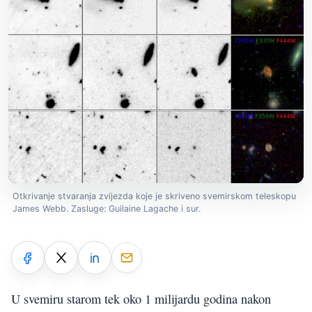
Otkrivanje stvaranja zvijezda koje je skriveno svemirskom teleskopu
James Webb. Zasluge: Guilaine Lagache i sur.
U svemiru starom tek oko 1 milijardu godina nakon