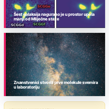
Šest galaksija nagurano je u prostor upola
manji od Mliječne staze
ASTRONOMIJA
Znanstvenici stvorili prve molekule svemira
u laboratoriju
ASTRONOMIJA