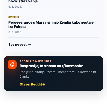
novo istraživanje
6. 8. 2026.
SVEMIR
Perseverance s Marsa snimio Zemlju kako nestaje
iza Fobosa
6. 8. 2026.
Sve novosti
REDDIT ZAJEDNICA
Raspravljajte s nama na r/kozmoshr
Podijelite pitanja, izvore i komentare uz Kozmos.hr
članke.
Otvori Reddit