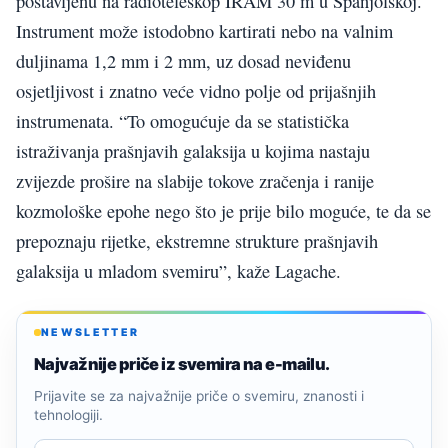
postavljenu na radioteleskop IRAM 30 m u Španjolskoj.
Instrument može istodobno kartirati nebo na valnim
duljinama 1,2 mm i 2 mm, uz dosad neviđenu
osjetljivost i znatno veće vidno polje od prijašnjih
instrumenata. “To omogućuje da se statistička
istraživanja prašnjavih galaksija u kojima nastaju
zvijezde prošire na slabije tokove zračenja i ranije
kozmološke epohe nego što je prije bilo moguće, te da se
prepoznaju rijetke, ekstremne strukture prašnjavih
galaksija u mladom svemiru”, kaže Lagache.
NEWSLETTER
Najvažnije priče iz svemira na e-mailu.
Prijavite se za najvažnije priče o svemiru, znanosti i
tehnologiji.