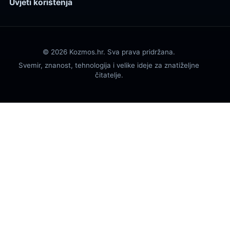
Uvjeti korištenja
© 2026 Kozmos.hr. Sva prava pridržana.
Svemir, znanost, tehnologija i velike ideje za znatiželjne
čitatelje.