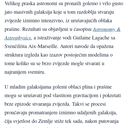
Velikog praska astronomi su pronašli golemo i vrlo gusto
jato masivnih galaksija koje u tom razdoblju stvaraju
zvijezde iznimno intenzivno, iz urušavajućih oblaka
Astronomy &
prašine. Rezultati su objavljeni u časopisu
Astrophysics
, a istraživanje vodi Guilaine Lagache sa
Sveučilišta Aix-Marseille. Autori navode da opažena
struktura izgleda kao izazov postojećim modelima o
tome koliko su se brzo zvijezde mogle stvarati u
najranijem svemiru.
U mladim galaksijama golemi oblaci plina i prašine
mogu se urušavati pod vlastitom gravitacijom i pokretati
brze epizode stvaranja zvijezda. Takvi se procesi
proučavaju promatranjem iznimno udaljenih galaksija,
čija svjetlost do Zemlje stiže tek sada, nakon putovanja