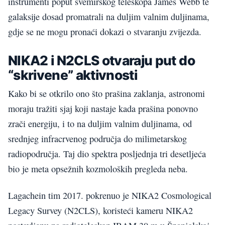
instrumenti poput svemirskog teleskopa James Webb te
galaksije dosad promatrali na duljim valnim duljinama,
gdje se ne mogu pronaći dokazi o stvaranju zvijezda.
NIKA2 i N2CLS otvaraju put do
“skrivene” aktivnosti
Kako bi se otkrilo ono što prašina zaklanja, astronomi
moraju tražiti sjaj koji nastaje kada prašina ponovno
zrači energiju, i to na duljim valnim duljinama, od
srednjeg infracrvenog područja do milimetarskog
radiopodručja. Taj dio spektra posljednja tri desetljeća
bio je meta opsežnih kozmoloških pregleda neba.
Lagachein tim 2017. pokrenuo je NIKA2 Cosmological
Legacy Survey (N2CLS), koristeći kameru NIKA2