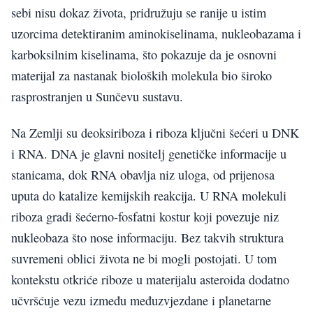
sebi nisu dokaz života, pridružuju se ranije u istim
uzorcima detektiranim aminokiselinama, nukleobazama i
karboksilnim kiselinama, što pokazuje da je osnovni
materijal za nastanak bioloških molekula bio široko
rasprostranjen u Sunčevu sustavu.
Na Zemlji su deoksiriboza i riboza ključni šećeri u DNK
i RNA. DNA je glavni nositelj genetičke informacije u
stanicama, dok RNA obavlja niz uloga, od prijenosa
uputa do katalize kemijskih reakcija. U RNA molekuli
riboza gradi šećerno-fosfatni kostur koji povezuje niz
nukleobaza što nose informaciju. Bez takvih struktura
suvremeni oblici života ne bi mogli postojati. U tom
kontekstu otkriće riboze u materijalu asteroida dodatno
učvršćuje vezu između međuzvjezdane i planetarne