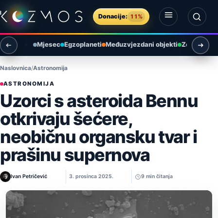
Preskoči na sadržaj
Donacije:
11%
Otvori izbornik
Otvori pretragu
Mjesec
Egzoplaneti
Međuzvjezdani objekti
Zemlja i ok
Naslovnica
Astronomija
ASTRONOMIJA
Uzorci s asteroida Bennu
otkrivaju šećere,
neobičnu organsku tvar i
prašinu supernova
Ivan Petričević
3. prosinca 2025.
9 min čitanja