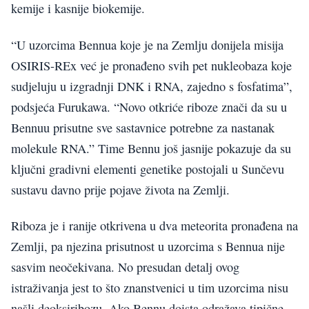
kemije i kasnije biokemije.
“U uzorcima Bennua koje je na Zemlju donijela misija
OSIRIS-REx već je pronađeno svih pet nukleobaza koje
sudjeluju u izgradnji DNK i RNA, zajedno s fosfatima”,
podsjeća Furukawa. “Novo otkriće riboze znači da su u
Bennuu prisutne sve sastavnice potrebne za nastanak
molekule RNA.” Time Bennu još jasnije pokazuje da su
ključni gradivni elementi genetike postojali u Sunčevu
sustavu davno prije pojave života na Zemlji.
Riboza je i ranije otkrivena u dva meteorita pronađena na
Zemlji, pa njezina prisutnost u uzorcima s Bennua nije
sasvim neočekivana. No presudan detalj ovog
istraživanja jest to što znanstvenici u tim uzorcima nisu
našli deoksiribozu. Ako Bennu doista odražava tipične