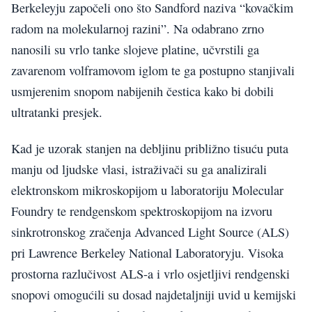
Berkeleyju započeli ono što Sandford naziva “kovačkim
radom na molekularnoj razini”. Na odabrano zrno
nanosili su vrlo tanke slojeve platine, učvrstili ga
zavarenom volframovom iglom te ga postupno stanji­vali
usmjerenim snopom nabijenih čestica kako bi dobili
ultratanki presjek.
Kad je uzorak stanjen na debljinu približno tisuću puta
manju od ljudske vlasi, istraživači su ga analizirali
elektronskom mikroskopijom u laboratoriju Molecular
Foundry te rendgenskom spektroskopijom na izvoru
sinkrotronskog zračenja Advanced Light Source (ALS)
pri Lawrence Berkeley National Laboratoryju. Visoka
prostorna razlučivost ALS-a i vrlo osjetljivi rendgenski
snopovi omogućili su dosad najdetaljniji uvid u kemijski