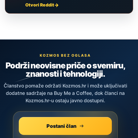
Otvori Reddit
KOZMOS BEZ OGLASA
Podrži neovisne priče o svemiru,
znanosti i tehnologiji.
Članstvo pomaže održati Kozmos.hr i može uključivati
dodatne sadržaje na Buy Me a Coffee, dok članci na
Kozmos.hr-u ostaju javno dostupni.
Postani član