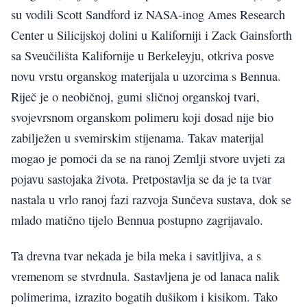
su vodili Scott Sandford iz NASA-inog Ames Research
Center u Silicijskoj dolini u Kaliforniji i Zack Gainsforth
sa Sveučilišta Kalifornije u Berkeleyju, otkriva posve
novu vrstu organskog materijala u uzorcima s Bennua.
Riječ je o neobičnoj, gumi sličnoj organskoj tvari,
svojevrsnom organskom polimeru koji dosad nije bio
zabilježen u svemirskim stijenama. Takav materijal
mogao je pomoći da se na ranoj Zemlji stvore uvjeti za
pojavu sastojaka života. Pretpostavlja se da je ta tvar
nastala u vrlo ranoj fazi razvoja Sunčeva sustava, dok se
mlado matično tijelo Bennua postupno zagrijavalo.
Ta drevna tvar nekada je bila meka i savitljiva, a s
vremenom se stvrdnula. Sastavljena je od lanaca nalik
polimerima, izrazito bogatih dušikom i kisikom. Tako