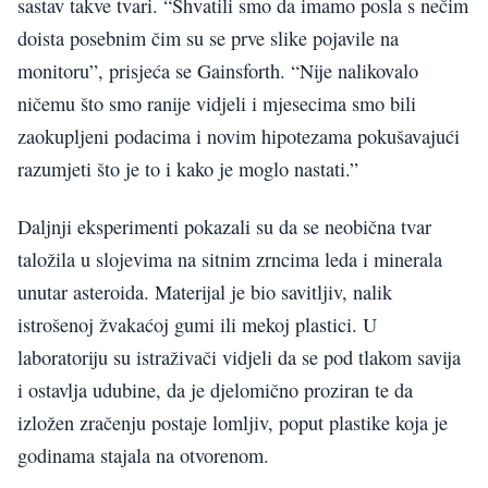
sastav takve tvari. “Shvatili smo da imamo posla s nečim
doista posebnim čim su se prve slike pojavile na
monitoru”, prisjeća se Gainsforth. “Nije nalikovalo
ničemu što smo ranije vidjeli i mjesecima smo bili
zaokupljeni podacima i novim hipotezama pokušavajući
razumjeti što je to i kako je moglo nastati.”
Daljnji eksperimenti pokazali su da se neobična tvar
taložila u slojevima na sitnim zrncima leda i minerala
unutar asteroida. Materijal je bio savitljiv, nalik
istrošenoj žvakaćoj gumi ili mekoj plastici. U
laboratoriju su istraživači vidjeli da se pod tlakom savija
i ostavlja udubine, da je djelomično proziran te da
izložen zračenju postaje lomljiv, poput plastike koja je
godinama stajala na otvorenom.