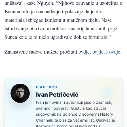
uništava”, kaže Nguyen. “Njihovo očuvanje u uzorcima s
Bennua bilo je iznenađenje i pokazuje da je dio
materijala izbjegao izmjenu u matičnom tijelu. Naše
istraživanje otkriva raznolikost materijala nastalih prije
Sunca koje je to tijelo ugrađivalo dok se formiralo.”
Znanstvene radove možete pročitati
ovdje
,
ovjde
, i
ovdje
.
O AUTORU
Ivan Petričević
Ivan je novinar i autor koji piše o znanosti,
svemiru i povijesti. Gostuje kao stručni
sugovornik na Science Discovery i History
Channelu te piše za Večernji list. Osnivač je
Kozmos.hr, prvog hrvatskog portala