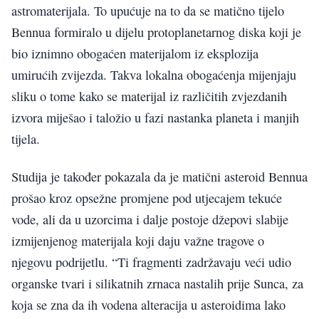
astromaterijala. To upućuje na to da se matično tijelo
Bennua formiralo u dijelu protoplanetarnog diska koji je
bio iznimno obogaćen materijalom iz eksplozija
umirućih zvijezda. Takva lokalna obogaćenja mijenjaju
sliku o tome kako se materijal iz različitih zvjezdanih
izvora miješao i taložio u fazi nastanka planeta i manjih
tijela.
Studija je također pokazala da je matični asteroid Bennua
prošao kroz opsežne promjene pod utjecajem tekuće
vode, ali da u uzorcima i dalje postoje džepovi slabije
izmijenjenog materijala koji daju važne tragove o
njegovu podrijetlu. “Ti fragmenti zadržavaju veći udio
organske tvari i silikatnih zrnaca nastalih prije Sunca, za
koja se zna da ih vodena alteracija u asteroidima lako