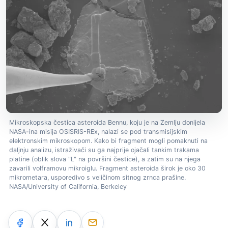
Mikroskopska čestica asteroida Bennu, koju je na Zemlju donijela
NASA-ina misija OSISRIS-REx, nalazi se pod transmisijskim
elektronskim mikroskopom. Kako bi fragment mogli pomaknuti na
daljnju analizu, istraživači su ga najprije ojačali tankim trakama
platine (oblik slova "L" na površini čestice), a zatim su na njega
zavarili volframovu mikroiglu. Fragment asteroida širok je oko 30
mikrometara, usporedivo s veličinom sitnog zrnca prašine.
NASA/University of California, Berkeley