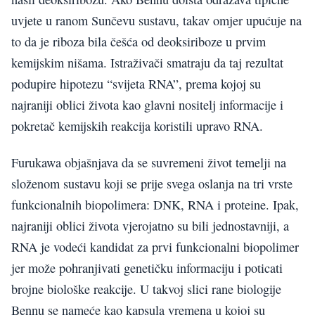
uvjete u ranom Sunčevu sustavu, takav omjer upućuje na
to da je riboza bila češća od deoksiriboze u prvim
kemijskim nišama. Istraživači smatraju da taj rezultat
podupire hipotezu “svijeta RNA”, prema kojoj su
najraniji oblici života kao glavni nositelj informacije i
pokretač kemijskih reakcija koristili upravo RNA.
Furukawa objašnjava da se suvremeni život temelji na
složenom sustavu koji se prije svega oslanja na tri vrste
funkcionalnih biopolimera: DNK, RNA i proteine. Ipak,
najraniji oblici života vjerojatno su bili jednostavniji, a
RNA je vodeći kandidat za prvi funkcionalni biopolimer
jer može pohranjivati genetičku informaciju i poticati
brojne biološke reakcije. U takvoj slici rane biologije
Bennu se nameće kao kapsula vremena u kojoj su