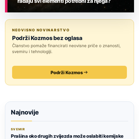
rađaju svi elementi potrebni za njega?
ASTRONOMIJA
NEOVISNO NOVINARSTVO
Podrži Kozmos bez oglasa
Članstvo pomaže financirati neovisne priče o znanosti,
svemiru i tehnologiji.
Podrži Kozmos
Najnovije
SVEMIR
Prašina oko drugih zvijezda može oslabiti kemijske