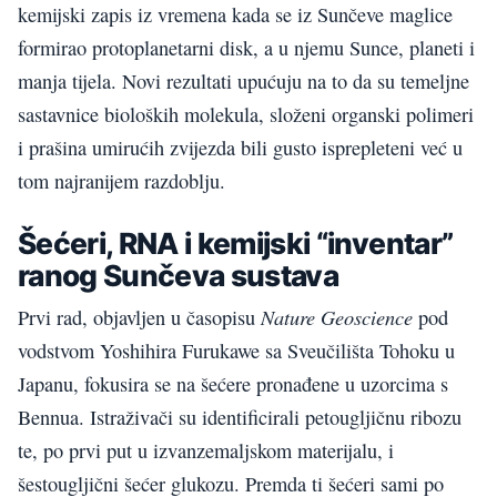
kemijski zapis iz vremena kada se iz Sunčeve maglice
formirao protoplanetarni disk, a u njemu Sunce, planeti i
manja tijela. Novi rezultati upućuju na to da su temeljne
sastavnice bioloških molekula, složeni organski polimeri
i prašina umirućih zvijezda bili gusto isprepleteni već u
tom najranijem razdoblju.
Šećeri, RNA i kemijski “inventar”
ranog Sunčeva sustava
Nature Geoscience
Prvi rad, objavljen u časopisu
pod
vodstvom Yoshihira Furukawe sa Sveučilišta Tohoku u
Japanu, fokusira se na šećere pronađene u uzorcima s
Bennua. Istraživači su identificirali petougljičnu ribozu
te, po prvi put u izvanzemaljskom materijalu, i
šestougljični šećer glukozu. Premda ti šećeri sami po