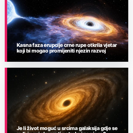
Kasna faza erupcije crne rupe otkrila vjetar
koji bi mogao promijeniti njezin razvoj
ASTRONOMIJA
Je li život moguć u srcima galaksija gdje se