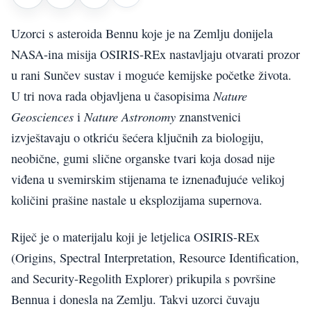
Uzorci s asteroida Bennu koje je na Zemlju donijela
NASA-ina misija OSIRIS-REx nastavljaju otvarati prozor
u rani Sunčev sustav i moguće kemijske početke života.
Nature
U tri nova rada objavljena u časopisima
Geosciences
Nature Astronomy
i
znanstvenici
izvještavaju o otkriću šećera ključnih za biologiju,
neobične, gumi slične organske tvari koja dosad nije
viđena u svemirskim stijenama te iznenađujuće velikoj
količini prašine nastale u eksplozijama supernova.
Riječ je o materijalu koji je letjelica OSIRIS-REx
(Origins, Spectral Interpretation, Resource Identification,
and Security-Regolith Explorer) prikupila s površine
Bennua i donesla na Zemlju. Takvi uzorci čuvaju