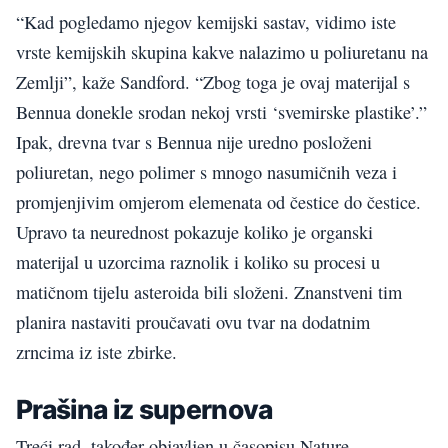
“Kad pogledamo njegov kemijski sastav, vidimo iste
vrste kemijskih skupina kakve nalazimo u poliuretanu na
Zemlji”, kaže Sandford. “Zbog toga je ovaj materijal s
Bennua donekle srodan nekoj vrsti ‘svemirske plastike’.”
Ipak, drevna tvar s Bennua nije uredno posloženi
poliuretan, nego polimer s mnogo nasumičnih veza i
promjenjivim omjerom elemenata od čestice do čestice.
Upravo ta neurednost pokazuje koliko je organski
materijal u uzorcima raznolik i koliko su procesi u
matičnom tijelu asteroida bili složeni. Znanstveni tim
planira nastaviti proučavati ovu tvar na dodatnim
zrncima iz iste zbirke.
Prašina iz supernova
Treći rad, također objavljen u časopisu Nature