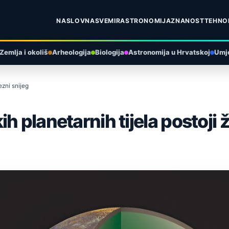
NASLOVNA
SVEMIR
ASTRONOMIJA
ZNANOST
TEHNO
Zemlja i okoliš
Arheologija
Biologija
Astronomija u Hrvatskoj
Umje
ezni snijeg
 planetarnih tijela postoji ž