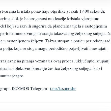
i stvaranja kristala ponavljaju otprilike svakih 1,400 sekundi,
evima, dok je heterogenost nukleacije kristala vjerojatno
del koji su razvili sugerira da planetarna tijela s rastopljenim
 periode intenzivnog stvaranja takozvanog željeznog snijega, št
ma u rastopljenom željezu. Takva strujanja potiču periodični rad
polja, koja se stoga mogu periodično pojavljivati i nestajati.
nerazjašnjena pitanja vezana uz ovaj proces, uključujući stupanj
stala, kolektivno kretanje čestica željeznog snijega, kao i
 unutar jezgre.
am grupi. KOZMOS Telegram –
t.me/kozmoshr