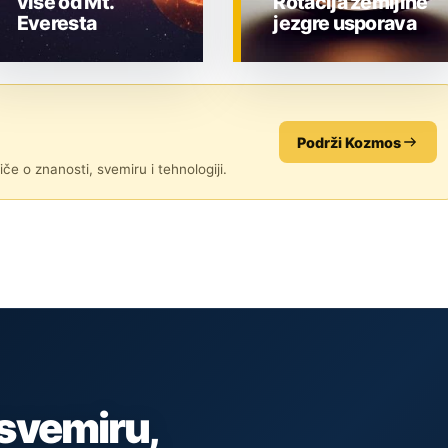
više od Mt.
Rotacija zemljine
Everesta
jezgre usporava
ZNANOST
ZNANOST
Podrži Kozmos
če o znanosti, svemiru i tehnologiji.
 svemiru,