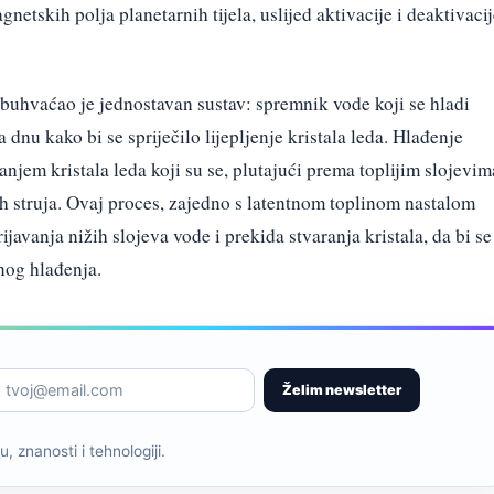
netskih polja planetarnih tijela, uslijed aktivacije i deaktivaci
buhvaćao je jednostavan sustav: spremnik vode koji se hladi
nu kako bi se spriječilo lijepljenje kristala leda. Hlađenje
ranjem kristala leda koji su se, plutajući prema toplijim slojevim
ih struja. Ovaj proces, zajedno s latentnom toplinom nastalom
ijavanja nižih slojeva vode i prekida stvaranja kristala, da bi se
nog hlađenja.
Želim newsletter
, znanosti i tehnologiji.