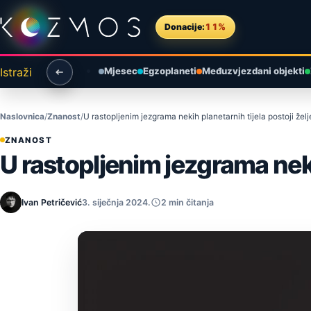
Preskoči na sadržaj
Donacije:
11%
Istraži
Mjesec
Egzoplaneti
Međuzvjezdani objekti
Naslovnica
Znanost
U rastopljenim jezgrama nekih planetarnih tijela postoji želj
ZNANOST
U rastopljenim jezgrama nekih
Ivan Petričević
3. siječnja 2024.
2 min čitanja