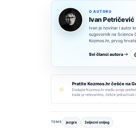
O AUTORU
Ivan Petričević
Ivan je novinar i autor k
sugovornik na Science Di
Kozmos.hr, prvog hrvats
Svi članci autora
Pratite Kozmos.hr češće na G
Dodajte Kozmos.hr među svoje preferi
kada je relevantno, češće prikazivati
TEME
jezgra
željezni snijeg