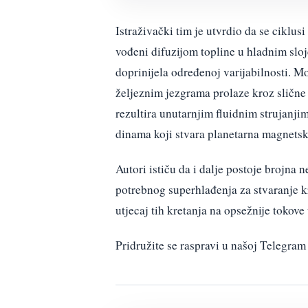
Istraživački tim je utvrdio da se ciklus
vođeni difuzijom topline u hladnim sloj
doprinijela određenoj varijabilnosti. Mo
željeznim jezgrama prolaze kroz slične
rezultira unutarnjim fluidnim strujanji
dinama koji stvara planetarna magnetska 
Autori ističu da i dalje postoje brojna 
potrebnog superhlađenja za stvaranje kri
utjecaj tih kretanja na opsežnije tokove
Pridružite se raspravi u našoj Telegr