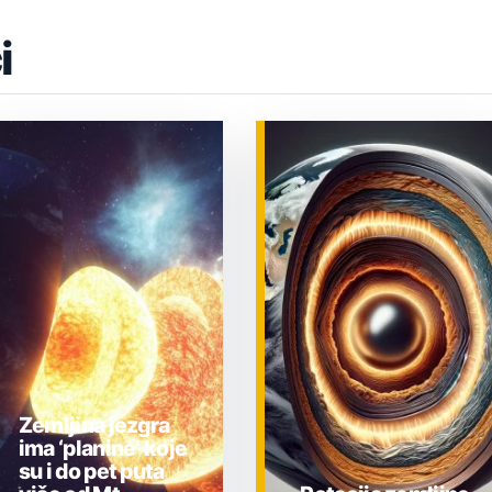
i
Zemljina jezgra
ima ‘planine’ koje
su i do pet puta