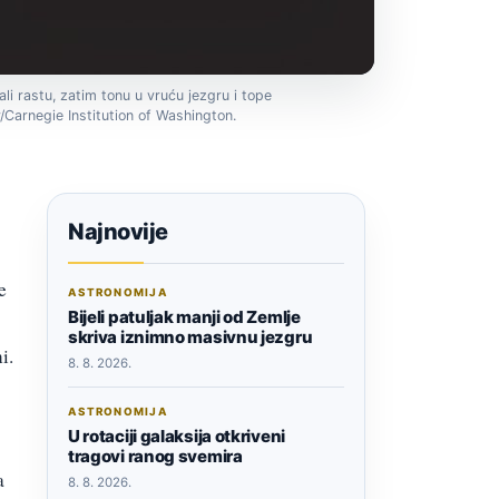
tali rastu, zatim tonu u vruću jezgru i tope
Carnegie Institution of Washington.
Najnovije
e
ASTRONOMIJA
Bijeli patuljak manji od Zemlje
skriva iznimno masivnu jezgru
i.
8. 8. 2026.
ASTRONOMIJA
U rotaciji galaksija otkriveni
tragovi ranog svemira
a
8. 8. 2026.