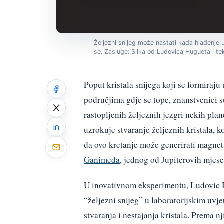
Željezni snijeg može nastati kada hlađenje u 
se. Zasluge: Slika od Ludovica Hugueta i t
Poput kristala snijega koji se formiraj
područjima gdje se tope, znanstvenici 
rastopljenih željeznih jezgri nekih plane
uzrokuje stvaranje željeznih kristala, k
da ovo kretanje može generirati magnet
Ganimeda
, jednog od Jupiterovih mjese
U inovativnom eksperimentu, Ludovic H
“željezni snijeg” u laboratorijskim uvje
stvaranja i nestajanja kristala. Prema n