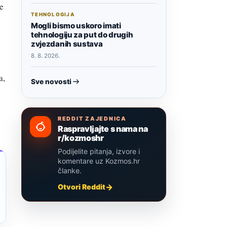
je
TEHNOLOGIJA
Mogli bismo uskoro imati
tehnologiju za put do drugih
zvjezdanih sustava
8. 8. 2026.
a,
Sve novosti
REDDIT ZAJEDNICA
Raspravljajte s nama na
r/kozmoshr
Podijelite pitanja, izvore i
komentare uz Kozmos.hr
članke.
Otvori Reddit