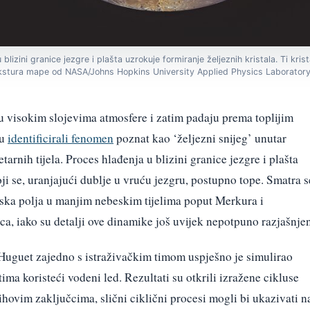
blizini granice jezgre i plašta uzrokuje formiranje željeznih kristala. Ti kris
ekstura mape od NASA/Johns Hopkins University Applied Physics Laboratory/
u u visokim slojevima atmosfere i zatim padaju prema toplijim
su
identificirali fenomen
poznat kao ‘željezni snijeg’ unutar
tarnih tijela. Proces hlađenja u blizini granice jezgre i plašta
oji se, uranjajući dublje u vruću jezgru, postupno tope. Smatra s
ska polja u manjim nebeskim tijelima poput Merkura i
ca, iako su detalji ove dinamike još uvijek nepotpuno razjašnjen
uguet zajedno s istraživačkim timom uspješno je simulirao
tima koristeći vodeni led. Rezultati su otkrili izražene cikluse
jihovim zaključcima, slični ciklični procesi mogli bi ukazivati n