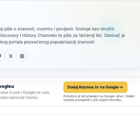
oji piše o znanosti, svemiru i povijesti. Gostuje kao stručni
scovery i History Channelu te piše za Večernji list. Osnivač je
kog portala posvećenog popularizaciji znanosti.
oogleu
Dodaj Kozmos.hr na Google
rane izvore i Google će vam,
Potrebno je biti prijavljen na Google račun. Odabir
 naše najnovije članke.
možete promijeniti u bilo kojem trenutku.