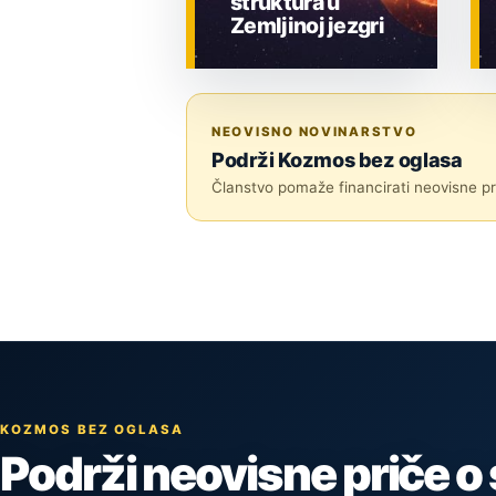
struktura u
Zemljinoj jezgri
ZNANOST
NEOVISNO NOVINARSTVO
Podrži Kozmos bez oglasa
Članstvo pomaže financirati neovisne pri
KOZMOS BEZ OGLASA
Podrži neovisne priče o