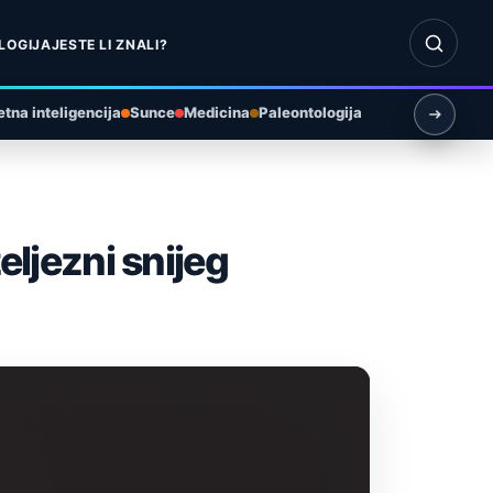
Otvori pr
LOGIJA
JESTE LI ZNALI?
tna inteligencija
Sunce
Medicina
Paleontologija
eljezni snijeg