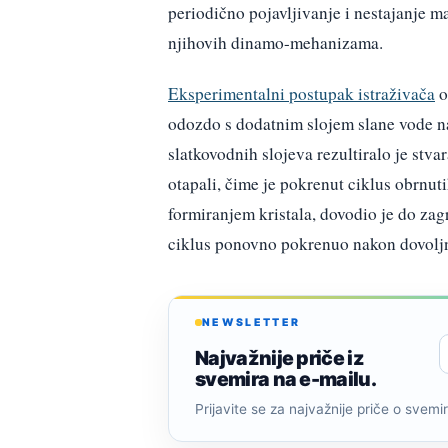
periodično pojavljivanje i nestajanje mag
njihovih dinamo-mehanizama.
Eksperimentalni postupak istraživača
o
odozdo s dodatnim slojem slane vode na d
slatkovodnih slojeva rezultiralo je stva
otapali, čime je pokrenut ciklus obrnut
formiranjem kristala, dovodio je do zagr
ciklus ponovno pokrenuo nakon dovolj
NEWSLETTER
Najvažnije priče iz
svemira na e-mailu.
Prijavite se za najvažnije priče o svemiru