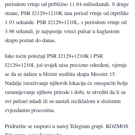
periodom vrtnje od približno 11.84 milisekundi. S druge
strane, PSR J2129+1210K ima period vrtnje od otprilike
1.93 sekunde. PSR J2129+1210L, s periodom vrtnje od
3.96 sekundi, je najsporije vrteći pulsar u kuglastom
skupu poznat do danas.
Iako točni položaji PSR J2129+1210K i PSR
J2129+1210L još uvijek nisu precizno određeni, vjeruje
se da se nalaze u blizini središta skupa Messier 15.
Nadalje istraživanje njihovih lokacija će omogućiti bolje
razumijevanje njihove prirode i dobi, te utvrditi da li su
ovi pulsari mladi ili su nastali reciklažom u složenim
zvjezdanim procesima.
Pridružite se raspravi u našoj Telegram grupi. KOZMOS
Telegram –
t.me/kozmoshr