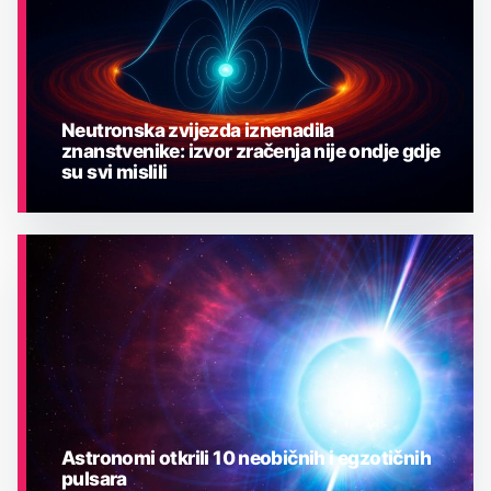
Neutronska zvijezda iznenadila
znanstvenike: izvor zračenja nije ondje gdje
su svi mislili
ASTRONOMIJA
Astronomi otkrili 10 neobičnih i egzotičnih
pulsara