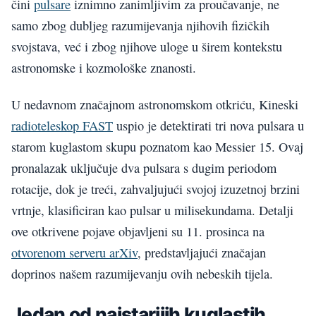
čini
pulsare
iznimno zanimljivim za proučavanje, ne
samo zbog dubljeg razumijevanja njihovih fizičkih
svojstava, već i zbog njihove uloge u širem kontekstu
astronomske i kozmološke znanosti.
U nedavnom značajnom astronomskom otkriću, Kineski
radioteleskop FAST
uspio je detektirati tri nova pulsara u
starom kuglastom skupu poznatom kao Messier 15. Ovaj
pronalazak uključuje dva pulsara s dugim periodom
rotacije, dok je treći, zahvaljujući svojoj izuzetnoj brzini
vrtnje, klasificiran kao pulsar u milisekundama. Detalji
ove otkrivene pojave objavljeni su 11. prosinca na
otvorenom serveru arXiv
, predstavljajući značajan
doprinos našem razumijevanju ovih nebeskih tijela.
Jedan od najstarijih kuglastih