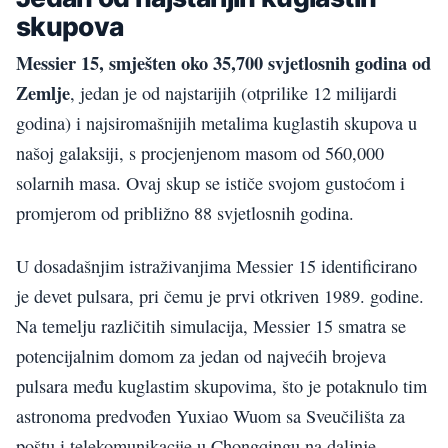
skupova
Messier 15, smješten oko 35,700 svjetlosnih godina od
Zemlje
, jedan je od najstarijih (otprilike 12 milijardi
godina) i najsiromašnijih metalima kuglastih skupova u
našoj galaksiji, s procjenjenom masom od 560,000
solarnih masa. Ovaj skup se ističe svojom gustoćom i
promjerom od približno 88 svjetlosnih godina.
U dosadašnjim istraživanjima Messier 15 identificirano
je devet pulsara, pri čemu je prvi otkriven 1989. godine.
Na temelju različitih simulacija, Messier 15 smatra se
potencijalnim domom za jedan od najvećih brojeva
pulsara među kuglastim skupovima, što je potaknulo tim
astronoma predvođen Yuxiao Wuom sa Sveučilišta za
poštu i telekomunikacije u Chongqingu na daljnje