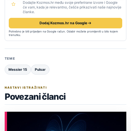
Dodajte Kozmos.hr među svoje preferirane izvore i Google
će vam, kada je relevantno, češće prikazivati naše najnovije
članke.
Dodaj Kozmos.hr na Google
Potrebno je biti prijavljen na Google račun. Odabir možete promijeniti u bilo kojem
trenutku.
TEME
Messier 15
Pulsar
NASTAVI ISTRAŽIVATI
Povezani članci