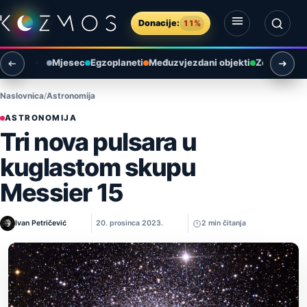
Preskoči na sadržaj
Donacije:
11%
Otvori izbornik
Otvori pretragu
Mjesec
Egzoplaneti
Međuzvjezdani objekti
Zemlja i ok
Naslovnica
Astronomija
ASTRONOMIJA
Tri nova pulsara u
kuglastom skupu
Messier 15
Ivan Petričević
20. prosinca 2023.
2 min čitanja