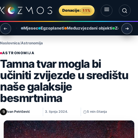
Preskoči na sadržaj
Donacije:
11%
Otvori izbornik
Otvori pretragu
Mjesec
Egzoplaneti
Međuzvjezdani objekti
Zemlja i ok
Naslovnica
Astronomija
ASTRONOMIJA
Tamna tvar mogla bi
učiniti zvijezde u središtu
naše galaksije
besmrtnima
Ivan Petričević
3. lipnja 2024.
5 min čitanja