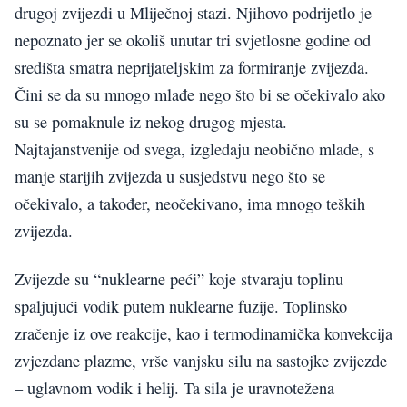
drugoj zvijezdi u Mliječnoj stazi. Njihovo podrijetlo je
nepoznato jer se okoliš unutar tri svjetlosne godine od
središta smatra neprijateljskim za formiranje zvijezda.
Čini se da su mnogo mlađe nego što bi se očekivalo ako
su se pomaknule iz nekog drugog mjesta.
Najtajanstvenije od svega, izgledaju neobično mlade, s
manje starijih zvijezda u susjedstvu nego što se
očekivalo, a također, neočekivano, ima mnogo teških
zvijezda.
Zvijezde su “nuklearne peći” koje stvaraju toplinu
spaljujući vodik putem nuklearne fuzije. Toplinsko
zračenje iz ove reakcije, kao i termodinamička konvekcija
zvjezdane plazme, vrše vanjsku silu na sastojke zvijezde
– uglavnom vodik i helij. Ta sila je uravnotežena