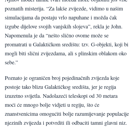
poznatih misterija. “Za lakše zvijezde, vidimo u našim
simulacijama da postaju vrlo napuhane i možda čak
izgube dijelove svojih vanjskih slojeva”, rekla je John.
Napomenula je da “nešto slično ovome može se
promatrati u Galaktičkom središtu: tzv. G-objekti, koji bi
mogli biti slični zvijezdama, ali s plinskim oblakom oko
sebe.”
Poznato je ograničen broj pojedinačnih zvijezda koje
postoje tako blizu Galaktičkog središta, jer je regija
izuzetno svijetla. Nadolazeći teleskopi od 30 metara
moći će mnogo bolje vidjeti u regiju, što će
znanstvenicima omogućiti bolje razumijevanje populacije
njezinih zvijezda i potvrditi ili odbaciti tamni glavni niz.