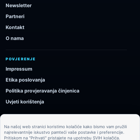
Newsletter
Partneri
Kontakt
O nama
POVJERENJE
Impressum
Etika poslovanja
Politika provjeravanja činjenica
Uvjeti korištenja
Na našoj web stranici koristimo kolačiće kako bismo vam pružili
© 2026 Kozmos.hr. Sva prava pridržana.
najrelevantnije iskustvo pamteći vaše postavke i preferencije.
Pritiskom na "Prihvati" pristajete na upotrebu SVIH kolačića.