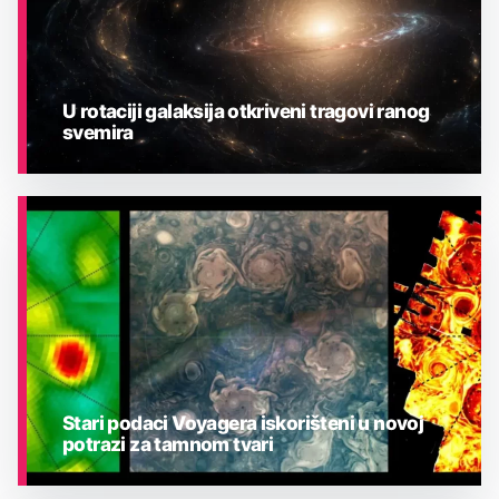
U rotaciji galaksija otkriveni tragovi ranog
svemira
ASTRONOMIJA
Stari podaci Voyagera iskorišteni u novoj
potrazi za tamnom tvari