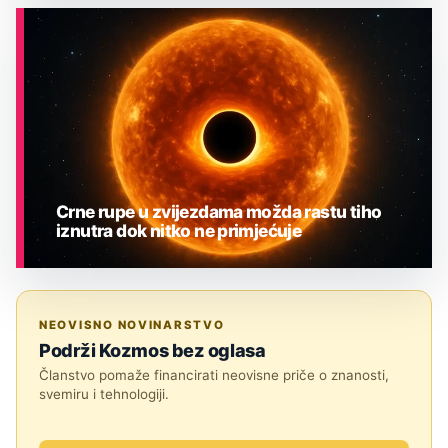
ASTRONOMIJA
Crne rupe u zvijezdama možda rastu tiho
iznutra dok nitko ne primjećuje
ASTRONOMIJA
NEOVISNO NOVINARSTVO
Podrži Kozmos bez oglasa
Članstvo pomaže financirati neovisne priče o znanosti,
svemiru i tehnologiji.