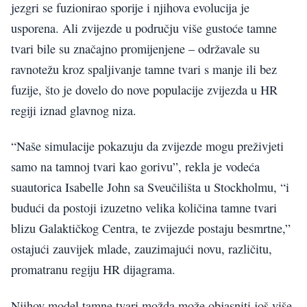
jezgri se fuzionirao sporije i njihova evolucija je
usporena. Ali zvijezde u području više gustoće tamne
tvari bile su značajno promijenjene – održavale su
ravnotežu kroz spaljivanje tamne tvari s manje ili bez
fuzije, što je dovelo do nove populacije zvijezda u HR
regiji iznad glavnog niza.
“Naše simulacije pokazuju da zvijezde mogu preživjeti
samo na tamnoj tvari kao gorivu”, rekla je vodeća
suautorica Isabelle John sa Sveučilišta u Stockholmu, “i
budući da postoji izuzetno velika količina tamne tvari
blizu Galaktičkog Centra, te zvijezde postaju besmrtne,”
ostajući zauvijek mlade, zauzimajući novu, različitu,
promatranu regiju HR dijagrama.
Njihov model tamne tvari možda može objasniti još više