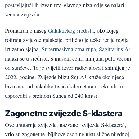
postavljajući ih izvan tzv. glavnog niza gdje se nalazi
većina zvijezda.
Promatranje našeg
Galaktičkog središta
, oko kojeg
rotiraju zvijezde galaksije, prilično je teško jer je regija
izuzetno sjajna.
Supermasivna crna rupa, Sagittarius A*
,
nalazi se u središtu, s masom četiri milijuna puta većom
od sunčeve. To je svijetli izvor radiovalova i snimljen je
2022. godine. Zvijezde blizu Sgr A* kruže oko njega
brzinama od nekoliko tisuća kilometara u sekundi (u
usporedbi s brzinom Sunca od 240 km/s).
Zagonetne zvijezde S-klastera
Ove unutarnje zvijezde, nazvane ‘zvijezde S-klastera’,
vrlo su zagonetne. Njihove osobine nisu slične nijednoj