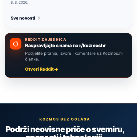
8. 8. 2026.
Sve novosti
REDDIT ZAJEDNICA
Raspravljajte s nama na r/kozmoshr
Podijelite pitanja, izvore i komentare uz Kozmos.hr
članke.
Otvori Reddit
KOZMOS BEZ OGLASA
Podrži neovisne priče o svemiru,