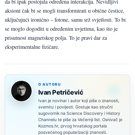
da bi ipak postojala određena interakcija. Nevidljivi
aksioni čak bi se mogli transformirati u obične čestice,
uključujući ironično – fotone, samu srž svjetlosti. To bi
se moglo dogoditi u određenim uvjetima, kao što je
prisutnost magnetskog polja. To je pravi dar za
eksperimentalne fizičare.
O AUTORU
Ivan Petričević
Ivan je novinar i autor koji piše o znanosti,
svemiru i povijesti. Gostuje kao stručni
sugovornik na Science Discovery i History
Channelu te piše za Večernji list. Osnivač je
Kozmos.hr, prvog hrvatskog portala
posvećenog popularizaciji znanosti.