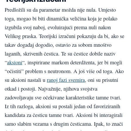
Predložili su da parametar možda nije nula. Umjesto
toga, mogao bi biti dinamička veličina koja je polako
izgubila svoj naboj, evoluirajući prema nuli nakon
Velikog praska. Teorijski izračuni pokazuju da bi, ako se
takav događaj dogodio, ostavio za sobom mnoštvo
laganih, skrivenih čestica. Te su čestice dobile naziv
“
aksioni
“, inspirirane markom deterdženta, jer bi mogli
“očistiti” problem s neutronom. A još više od toga. Ako
su aksioni nastali u
ranoj fazi svemira
, oni su prisutni
otkad i postoji. Najvažnije, njihova svojstva
zadovoljavaju sve očekivane karakteristike tamne tvari.
Iz tih razloga, aksioni su postali jedan od favoriziranih
kandidata za česticu tamne tvari. Aksioni bi interagirali
samo slabim vezama s drugim česticama. Ipak, to znači