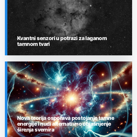
Kvantni senzori u potrazi za laganom
tamnom tvari
SVEMIR
Nova teorija osporava postojanje tamne
energije i nudi alternativno objašnjenje
širenja svemira