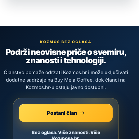
KOZMOS BEZ OGLASA
Podrži neovisne priče o svemiru,
znanosti i tehnologiji.
Članstvo pomaže održati Kozmos.hr i može uključivati
dodatne sadržaje na Buy Me a Coffee, dok članci na
Kozmos.hr-u ostaju javno dostupni.
Postani član
Bez oglasa. Više znanosti. Više
Kozmosa.hr.