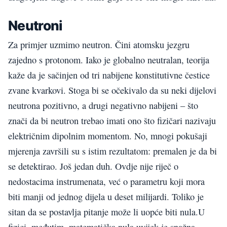
Neutroni
Za primjer uzmimo neutron. Čini atomsku jezgru
zajedno s protonom. Iako je globalno neutralan, teorija
kaže da je sačinjen od tri nabijene konstitutivne čestice
zvane kvarkovi. Stoga bi se očekivalo da su neki dijelovi
neutrona pozitivno, a drugi negativno nabijeni – što
znači da bi neutron trebao imati ono što fizičari nazivaju
električnim dipolnim momentom. No, mnogi pokušaji
mjerenja završili su s istim rezultatom: premalen je da bi
se detektirao. Još jedan duh. Ovdje nije riječ o
nedostacima instrumenata, već o parametru koji mora
biti manji od jednog dijela u deset milijardi. Toliko je
sitan da se postavlja pitanje može li uopće biti nula.U
fizici, međutim, matematička nula uvijek je snažna