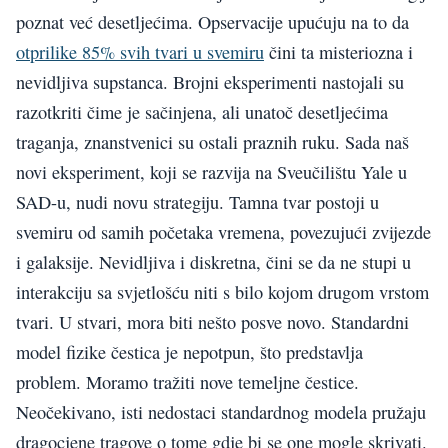
poznat već desetljećima. Opservacije upućuju na to da
otprilike 85% svih tvari u svemiru
čini ta misteriozna i
nevidljiva supstanca. Brojni eksperimenti nastojali su
razotkriti čime je sačinjena, ali unatoč desetljećima
traganja, znanstvenici su ostali praznih ruku. Sada naš
novi eksperiment, koji se razvija na Sveučilištu Yale u
SAD-u, nudi novu strategiju. Tamna tvar postoji u
svemiru od samih početaka vremena, povezujući zvijezde
i galaksije. Nevidljiva i diskretna, čini se da ne stupi u
interakciju sa svjetlošću niti s bilo kojom drugom vrstom
tvari. U stvari, mora biti nešto posve novo. Standardni
model fizike čestica je nepotpun, što predstavlja
problem. Moramo tražiti nove temeljne čestice.
Neočekivano, isti nedostaci standardnog modela pružaju
dragocjene tragove o tome gdje bi se one mogle skrivati.