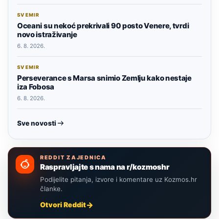
SVEMIR
Oceani su nekoć prekrivali 90 posto Venere, tvrdi
novo istraživanje
6. 8. 2026.
SVEMIR
Perseverance s Marsa snimio Zemlju kako nestaje
iza Fobosa
6. 8. 2026.
Sve novosti
REDDIT ZAJEDNICA
Raspravljajte s nama na r/kozmoshr
Podijelite pitanja, izvore i komentare uz Kozmos.hr
članke.
Otvori Reddit