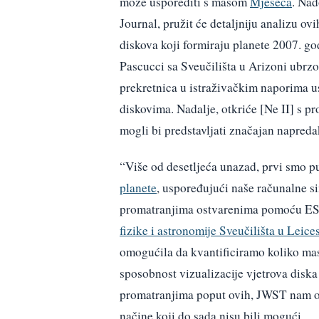
može usporediti s masom
Mjeseca
. Nad
Journal, pružit će detaljniju analizu ovi
diskova koji formiraju planete 2007. g
Pascucci sa Sveučilišta u Arizoni ubrzo
prekretnica u istraživačkim naporima u
diskovima. Nadalje, otkriće [Ne II] s p
mogli bi predstavljati značajan napre
“Više od desetljeća unazad, prvi smo pu
planete
, uspoređujući naše računalne s
promatranjima ostvarenima pomoću E
fizike i astronomije Sveučilišta u Leice
omogućila da kvantificiramo koliko ma
sposobnost vizualizacije vjetrova diska
promatranjima poput ovih, JWST nam o
načine koji do sada nisu bili mogući