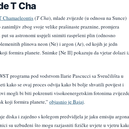
zde T Cha
T Chamaeleontis
(
T Cha
), mlade zvijezde (u odnosu na Sunce)
 zanimljiv zbog svoje velike prašinaste praznine, promjera
i put su astronomi uspjeli snimiti raspršeni plin (odnosno
 plemenitih plinova neon (Ne) i argon (Ar), od kojih je jedn
koji formira planete. Snimke [Ne II] pokazuju da vjetar dolazi i
 JWST programa pod vodstvom Ilarie Pascucci sa Sveučilišta u
ti kako se ovaj proces odvija kako bi bolje shvatili povijest i
rovi mogli bi biti pokrenuti visokoenergetskim fotonima zvijezd
k koji formira planete,”
objasnio je Bajaj
.
enje diska i zajedno s kolegom predvidjela je jaku emisiju argon
ici su uzbuđeni što mogu razjasniti fizičke uvjete u vjetru kak