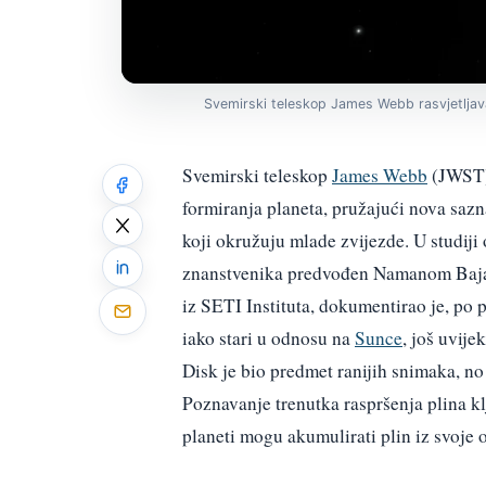
Svemirski teleskop James Webb rasvjetljav
Svemirski teleskop
James Webb
(JWST)
formiranja planeta, pružajući nova saz
koji okružuju mlade zvijezde. U studiji
znanstvenika predvođen Namanom Bajaje
iz SETI Instituta, dokumentirao je, po pr
iako stari u odnosu na
Sunce
, još uvije
Disk je bio predmet ranijih snimaka, no 
Poznavanje trenutka raspršenja plina kl
planeti mogu akumulirati plin iz svoje 