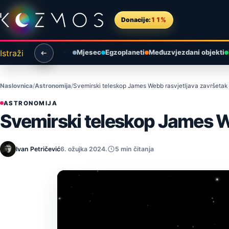
Preskoči na sadržaj
Donacije:
11%
Istraži
Mjesec
Egzoplaneti
Međuzvjezdani objekti
Naslovnica
Astronomija
Svemirski teleskop James Webb rasvjetljava završetak 
ASTRONOMIJA
Svemirski teleskop James We
Ivan Petričević
6. ožujka 2024.
5 min čitanja