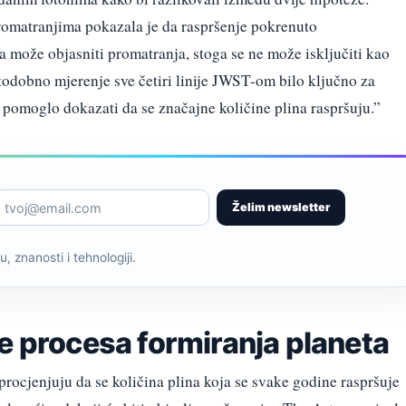
romatranjima pokazala je da raspršenje pokrenuto
može objasniti promatranja, stoga se ne može isključiti kao
todobno mjerenje sve četiri linije JWST-om bilo ključno za
e pomoglo dokazati da se značajne količine plina raspršuju.”
Želim newsletter
, znanosti i tehnologiji.
e procesa formiranja planeta
procjenjuju da se količina plina koja se svake godine raspršuje