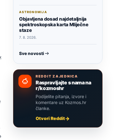
ASTRONOMIJA
Objavljena dosad najdetaljnija
spektroskopska karta Mliječne
staze
7. 8. 2026.
Sve novosti
z
REDDIT ZAJEDNICA
Raspravljajte s nama na
r/kozmoshr
Podijelite pitanja, izvore i
e
komentare uz Kozmos.hr
članke.
Otvori Reddit
a
o