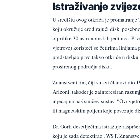
Istraživanje zvije
U središtu ovog otkrića je promatranje
koju okružuje erodirajući disk, posebno
otprilike 30 astronomskih jedinica. Prv
vjetrove) koristeći se četirima linijama
predstavljao prvo takvo otkriće u disku 
proširenog područja diska.
Znanstveni tim, čiji su svi članovi dio
Arizoni, također je zainteresiran razumje
utjecaj na naš sunčev sustav. “Ovi vjet
ili magnetskim poljem koje povezuje dis
Dr. Gorti desetljećima istražuje rasprš
koju je sada detektirao JWST. Znanstven