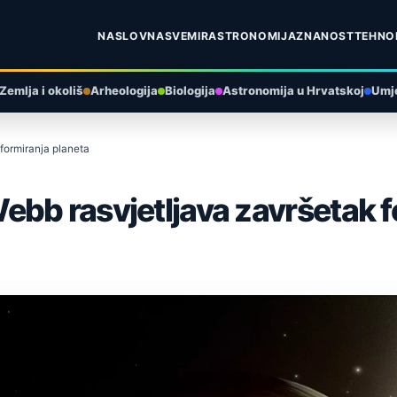
NASLOVNA
SVEMIR
ASTRONOMIJA
ZNANOST
TEHNO
Zemlja i okoliš
Arheologija
Biologija
Astronomija u Hrvatskoj
Umje
formiranja planeta
bb rasvjetljava završetak f