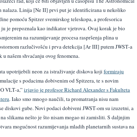
olazeći rad, koji će biti objavljen u časopisu The Astronomical
h nalaza. Linija [Ne II] prvi put je identificirana u nekoliko
odine pomoću Spitzer svemirskog teleskopa, a profesorica
 ju je prepoznala kao indikator vjetrova. Ovaj korak je bio
smjerenim na razumijevanje procesa raspršenja plina u
rostornom razlučivošću i prva detekcija [Ar III] putem JWST-a
dak u našem shvaćanju ovog fenomena.
ta upotrijebili neon za istraživanje diskova koji
formiraju
imulacije s podacima dobivenim od Spitzera, te s novim
SO VLT-a,”
izjavio je profesor Richard Alexander s Fakulteta
steru
. Iako smo mnogo naučili, ta promatranja nisu nam
se diskovi gube. Novi podaci dobiveni JWST-om su izuzetni, a
 na slikama nešto je što nisam mogao ni zamisliti. S daljnjim
tvara mogućnost razumijevanja mladih planetarnih sustava na