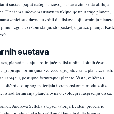
tarni sustavi poput našeg sunčevog sustava čini se da obiluju
ima. U našem sunčevom sustavu to uključuje unutarnje planete,
nanstvenici su odavno utvrdili da diskovi koji formiraju planete
Kad
plinu nego u čvrstom stanju, što postavlja goruće pitanje:
tav?
arnih sustava
ava, planeti nastaju u rotirajućem disku plina i sitnih čestica
ce grupiraju, formirajući sve veće agregate zvane planetezimali.
e i spajaju, postupno formirajući planete. Vrsta, veličina i
e o količini dostupnog materijala i vremenskom periodu koliko
e, ishod formiranja planeta ovisi o evoluciji i raspršenju diska.
om dr. Andrewa Selleka s Opservatorija Leiden, provela je
danim fotonima kako bi razlikovali između dvije hipoteze.