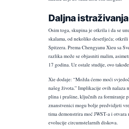
Daljna istraživanja
Osim toga, skupina je otkrila i da se u
skalama, od nekoliko desetljeća; otkril
Spitzera. Prema Chengyanu Xieu sa Sveu
razlika može se objasniti malim, asime
17 godina. Uz ostale studije, ovo takođe
Xie dodaje: “Možda ćemo moći svjedoči
našeg života.” Implikacije ovih nalaza 
plina i prašine, ključnih za formiranj
znanstvenici mogu bolje predvidjeti vr
tima demonstrira moć JWST-a i otvara n
evolucije circumstelarnih diskova.