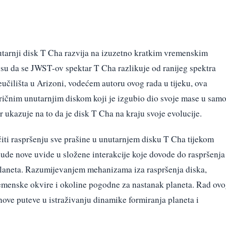
nutarnji disk T Cha razvija na izuzetno kratkim vremenskim
i su da se JWST-ov spektar T Cha razlikuje od ranijeg spektra
čilišta u Arizoni, vodećem autoru ovog rada u tijeku, ova
tričnim unutarnjim diskom koji je izgubio dio svoje mase u sam
r ukazuje na to da je disk T Cha na kraju svoje evolucije.
ti raspršenju sve prašine u unutarnjem disku T Cha tijekom
nude nove uvide u složene interakcije koje dovode do raspršenja
e planeta. Razumijevanjem mehanizama iza raspršenja diska,
emenske okvire i okoline pogodne za nastanak planeta. Rad ov
ove puteve u istraživanju dinamike formiranja planeta i