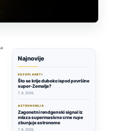
sa
Najnovije
EGZOPLANETI
Što se krije duboko ispod površine
super-Zemalja?
7. 8. 2026.
ASTRONOMIJA
Zagonetni rendgenski signal iz
mlaza supermasivne crne rupe
zbunjuje astronome
7. 8. 2026.