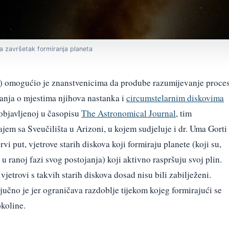
a završetak formiranja planeta
 omogućio je znanstvenicima da prodube razumijevanje proce
nanja o mjestima njihova nastanka i
circumstelarnim diskovima
 objavljenoj u časopisu
The Astronomical Journal
, tim
m sa Sveučilišta u Arizoni, u kojem sudjeluje i dr. Uma Gorti
vi put, vjetrove starih diskova koji formiraju planete (koji su,
k u ranoj fazi svog postojanja) koji aktivno raspršuju svoj plin.
vjetrovi s takvih starih diskova dosad nisu bili zabilježeni.
jučno je jer ograničava razdoblje tijekom kojeg formirajući se
okoline.