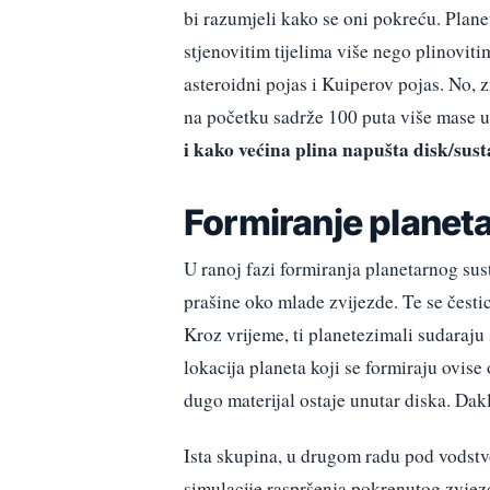
bi razumjeli kako se oni pokreću. Plane
stjenovitim tijelima više nego plinovit
asteroidni pojas i Kuiperov pojas. No, z
na početku sadrže 100 puta više mase u 
i kako većina plina napušta disk/sus
Formiranje planet
U ranoj fazi formiranja planetarnog sust
prašine oko mlade zvijezde. Te se česti
Kroz vrijeme, ti planetezimali sudaraju s
lokacija planeta koji se formiraju ovis
dugo materijal ostaje unutar diska. Dakl
Ista skupina, u drugom radu pod vodstv
simulacije raspršenja pokrenutog zvjez