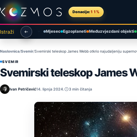
Preskoči na sadržaj
Donacije:
11%
Istraži
Mjesec
Egzoplaneti
Međuzvjezdani objekti
Naslovnica
Svemir
Svemirski teleskop James Webb otkrio najudaljeniju superno
SVEMIR
Svemirski teleskop James W
Ivan Petričević
14. lipnja 2024.
3 min čitanja