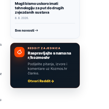
Mogli bismo uskoro imati
tehnologiju za put do drugih
zvjezdanih sustava
8. 8. 2026.
Sve novosti
m
REDDIT ZAJEDNICA
Raspravljajte s nama na
r/kozmoshr
Podijelite pitanja, izvore i
komentare uz Kozmos.hr
ge
članke.
Otvori Reddit
u