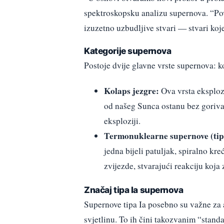
spektroskopsku analizu supernova. “Povi
izuzetno uzbudljive stvari — stvari koj
Kategorije supernova
Postoje dvije glavne vrste supernova: k
Kolaps jezgre:
Ova vrsta eksploz
od našeg Sunca ostanu bez goriva,
eksploziji.
Termonuklearne supernove (tip 
jedna bijeli patuljak, spiralno kr
zvijezde, stvarajući reakciju koja
Značaj tipa Ia supernova
Supernove tipa Ia posebno su važne za as
svjetlinu. To ih čini takozvanim “stan