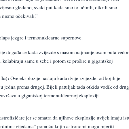
jesno gledano, svaki put kada smo to učinili, otkrili smo
e nismo očekivali.”
olaps jezgre i termonuklearne supernove.
ije događa se kada zvijezde s masom najmanje osam puta većo
 kolabiraju same u sebe i potom se prošire u gigantskoj
Ia):
Ove eksplozije nastaju kada dvije zvijezde, od kojih je
eću jedna prema drugoj. Bijeli patuljak tada otkida vodik od dru
 završava u gigantskoj termonuklearnoj eksploziji.
trofizičare jer se smatra da njihove eksplozije uvijek imaju ist
dardnim svijećama” pomoću kojih astronomi mogu mjeriti