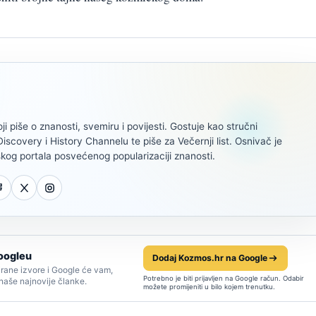
oji piše o znanosti, svemiru i povijesti. Gostuje kao stručni
scovery i History Channelu te piše za Večernji list. Osnivač je
kog portala posvećenog popularizaciji znanosti.
oogleu
Dodaj Kozmos.hr na Google
rane izvore i Google će vam,
Potrebno je biti prijavljen na Google račun. Odabir
 naše najnovije članke.
možete promijeniti u bilo kojem trenutku.