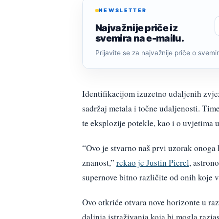
NEWSLETTER
Najvažnije priče iz
svemira na e-mailu.
Prijavite se za najvažnije priče o svemiru
Identifikacijom izuzetno udaljenih zvje
sadržaj metala i točne udaljenosti. Time
te eksplozije potekle, kao i o uvjetima 
“Ovo je stvarno naš prvi uzorak onoga 
znanost,”
rekao je Justin Pierel
, astron
supernove bitno različite od onih koje 
Ovo otkriće otvara nove horizonte u raz
daljnja istraživanja koja bi mogla razj