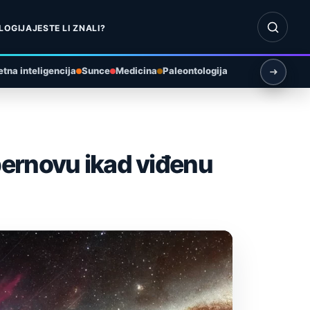
Otvori pr
LOGIJA
JESTE LI ZNALI?
tna inteligencija
Sunce
Medicina
Paleontologija
pernovu ikad viđenu