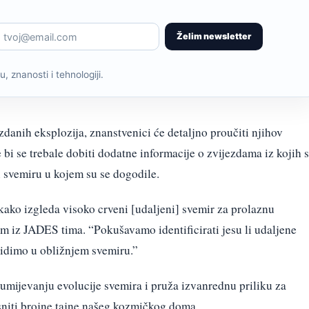
Želim newsletter
, znanosti i tehnologiji.
zdanih eksplozija, znanstvenici će detaljno proučiti njihov
 bi se trebale dobiti dodatne informacije o zvijezdama iz kojih 
u svemiru u kojem su se dogodile.
kako izgleda visoko crveni [udaljeni] svemir za prolaznu
om iz JADES tima. “Pokušavamo identificirati jesu li udaljene
vidimo u obližnjem svemiru.”
umijevanju evolucije svemira i pruža izvanrednu priliku za
asniti brojne tajne našeg kozmičkog doma.