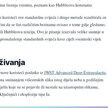
zinu širenja svemira, poznatu kao Hubbleova konstanta.
koristeći ove standardne svijeće i druge metode rezultirala su
ni da se širi različitim brzinama ovisno o tome gdje gledamo,
li Hubbleova tenzija. Ovo je pitanje izazvalo velike sumnje u
pronalaženje standardnih svijeća kroz cijeli svemirski vijek
živanja
ernove koristeći podatke iz
JWST Advanced Deep Extragalactic
ena snimanjem višestrukih slika istog dijela neba u godišnjim
etla koje su se pojavile ili nestale na uzastopnim slikama,
ključujući i eksplozije tipa Ia.