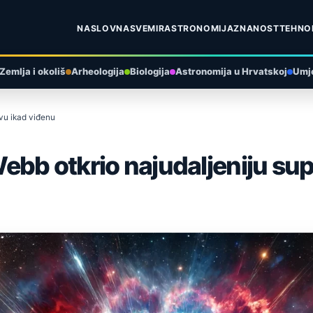
NASLOVNA
SVEMIR
ASTRONOMIJA
ZNANOST
TEHNO
Zemlja i okoliš
Arheologija
Biologija
Astronomija u Hrvatskoj
Umje
vu ikad viđenu
ebb otkrio najudaljeniju su