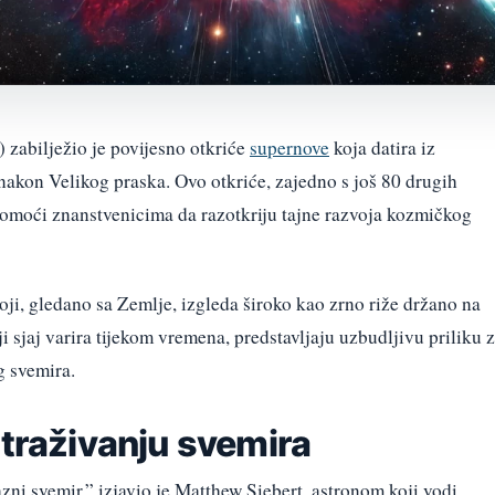
zabilježio je povijesno otkriće
supernove
koja datira iz
nakon Velikog praska. Ovo otkriće, zajedno s još 80 drugih
omoći znanstvenicima da razotkriju tajne razvoja kozmičkog
oji, gledano sa Zemlje, izgleda široko kao zrno riže držano na
ji sjaj varira tijekom vremena, predstavljaju uzbudljivu priliku 
g svemira.
straživanju svemira
ni svemir,” izjavio je Matthew Siebert, astronom koji vodi