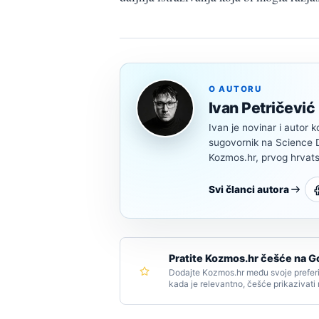
O AUTORU
Ivan Petričević
Ivan je novinar i autor k
sugovornik na Science Di
Kozmos.hr, prvog hrvats
Svi članci autora
Pratite Kozmos.hr češće na G
Dodajte Kozmos.hr među svoje preferi
kada je relevantno, češće prikazivati