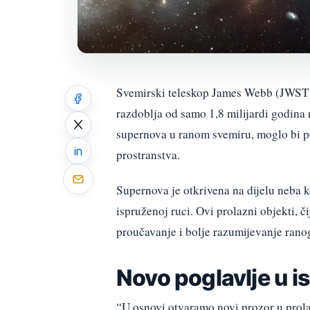
Svemirski teleskop James Webb (JWST) 
razdoblja od samo 1,8 milijardi godina 
supernova u ranom svemiru, moglo bi p
prostranstva.
Supernova je otkrivena na dijelu neba k
ispruženoj ruci. Ovi prolazni objekti, či
proučavanje i bolje razumijevanje rano
Novo poglavlje u i
“U osnovi otvaramo novi prozor u prolaz