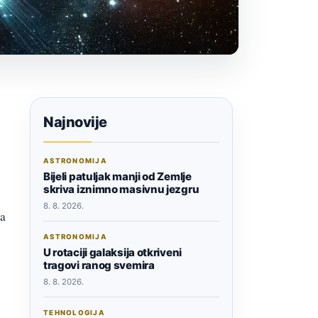
Najnovije
ASTRONOMIJA
Bijeli patuljak manji od Zemlje
skriva iznimno masivnu jezgru
8. 8. 2026.
za
ASTRONOMIJA
U rotaciji galaksija otkriveni
tragovi ranog svemira
8. 8. 2026.
TEHNOLOGIJA