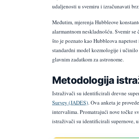
udaljenosti u svemiru i izračunavati br
Međutim, mjerenja Hubbleove konstante 
alarmantnom neskladnošću. Svemir se či
što je poznato kao Hubbleova napetost i
standardni model kozmologije i učinilo 
glavnim zadatkom za astronome.
Metodologija istra
Istraživači su identificirali drevne sup
Survey (JADES)
. Ova anketa je proved
intervalima. Promatrajući nove točke svj
istraživači su identificirali supernove, u