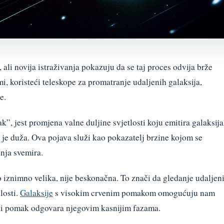
 ali novija istraživanja pokazuju da se taj proces odvija brže
i, koristeći teleskope za promatranje udaljenih galaksija,
e.
, jest promjena valne duljine svjetlosti koju emitira galaksija
na je duža. Ova pojava služi kao pokazatelj brzine kojom se
enja svemira.
ko iznimno velika, nije beskonačna. To znači da gledanje udaljen
losti.
Galaksije
s visokim crvenim pomakom omogućuju nam
eni pomak odgovara njegovim kasnijim fazama.