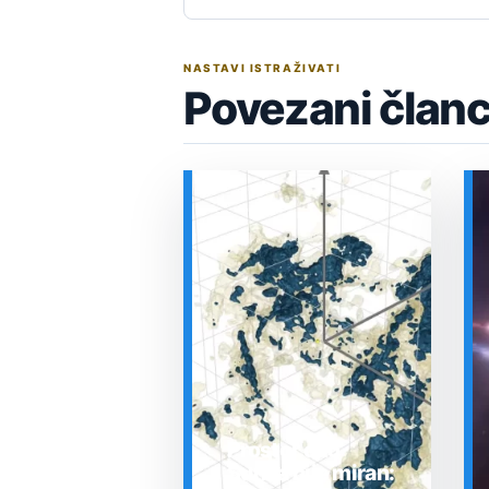
NASTAVI ISTRAŽIVATI
Povezani članc
Prostor oko
Sunca nije miran: