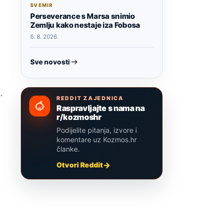
SVEMIR
Perseverance s Marsa snimio
Zemlju kako nestaje iza Fobosa
6. 8. 2026.
Sve novosti
.
REDDIT ZAJEDNICA
Raspravljajte s nama na
r/kozmoshr
Podijelite pitanja, izvore i
komentare uz Kozmos.hr
članke.
Otvori Reddit