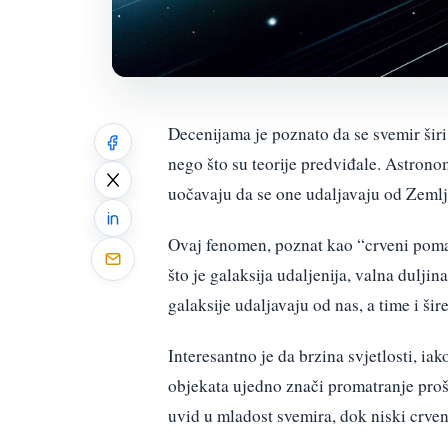
Decenijama je poznato da se svemir širi,
nego što su teorije predviđale. Astronom
uočavaju da se one udaljavaju od Zemlj
Ovaj fenomen, poznat kao “crveni pomak”
što je galaksija udaljenija, valna dulji
galaksije udaljavaju od nas, a time i šir
Interesantno je da brzina svjetlosti, ia
objekata ujedno znači promatranje proš
uvid u mladost svemira, dok niski crv