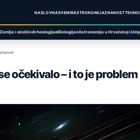
NASLOVNA
SVEMIR
ASTRONOMIJA
ZNANOST
TEHNO
Zemlja i okoliš
Arheologija
Biologija
Astronomija u Hrvatskoj
Umje
 znanost
se očekivalo – i to je proble