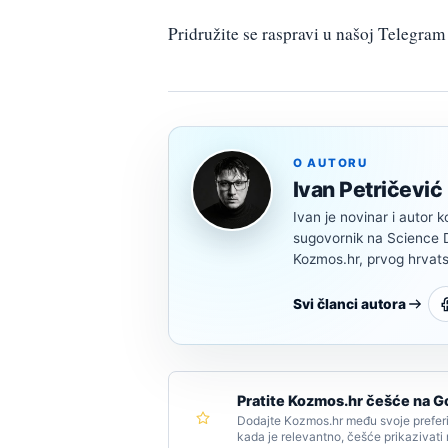
Pridružite se raspravi u našoj Telegr
O AUTORU
Ivan Petričević
Ivan je novinar i autor k
sugovornik na Science Di
Kozmos.hr, prvog hrvats
Svi članci autora
Pratite Kozmos.hr češće na G
Dodajte Kozmos.hr među svoje preferi
kada je relevantno, češće prikazivati