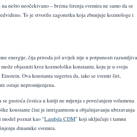
na nešto neočekivano – brzina širenja svemira ne samo da se
predviđeno. To je stvorilo zagonetku koja zbunjuje kozmologe i
e energije, čija priroda još uvijek nije u potpunosti razumljiva
e može objasniti kroz kozmološku konstantu, koju je u svoju
Einstein. Ova konstanta sugerira da, iako se svemir širi,
te ostaje nepromijenjena.
a se gustoća čestica u kutiji ne mijenja s povećanjem volumena
oške konstante čini je intrigantnom u objašnjavanju ubrzavanja
i model poznat kao “
Lambda CDM
” koji uključuje i tamnu
ašnjenju dinamike svemira.