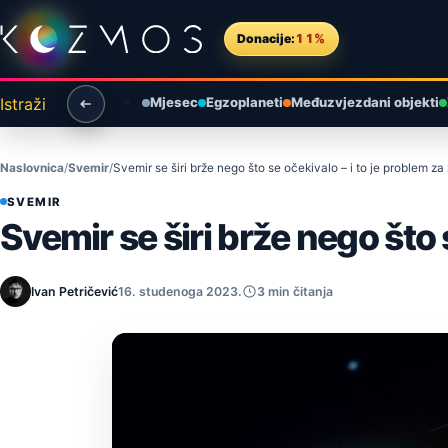
Preskoči na sadržaj
Donacije:
11%
Istraži
Mjesec
Egzoplaneti
Međuzvjezdani objekti
Naslovnica
Svemir
Svemir se širi brže nego što se očekivalo – i to je problem za
SVEMIR
Svemir se širi brže nego što 
Ivan Petričević
16. studenoga 2023.
3 min čitanja