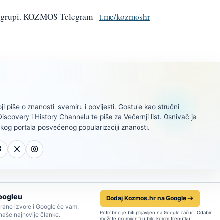
am grupi. KOZMOS Telegram –
t.me/kozmoshr
oji piše o znanosti, svemiru i povijesti. Gostuje kao stručni
scovery i History Channelu te piše za Večernji list. Osnivač je
kog portala posvećenog popularizaciji znanosti.
oogleu
Dodaj Kozmos.hr na Google
rane izvore i Google će vam,
Potrebno je biti prijavljen na Google račun. Odabir
 naše najnovije članke.
možete promijeniti u bilo kojem trenutku.