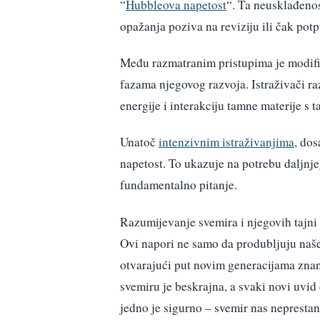
“
Hubbleova napetost
“. Ta neusklađenos
opažanja poziva na reviziju ili čak p
Među razmatranim pristupima je modifik
fazama njegovog razvoja. Istraživači r
energije i interakciju tamne materije s
Unatoč
intenzivnim istraživanjima
, dos
napetost. To ukazuje na potrebu daljnje
fundamentalno pitanje.
Razumijevanje svemira i njegovih tajni o
Ovi napori ne samo da produbljuju naše
otvarajući put novim generacijama znan
svemiru je beskrajna, a svaki novi uvid
jedno je sigurno – svemir nas neprest