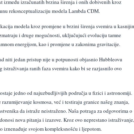
t između izračunatih brzina širenja i onih dobivenih kroz
otpunu rekonceptualizaciju modela Lambda CDM.
acija modela kroz promjene u brzini širenja svemira u kasniji
azmatraju i druge mogućnosti, uključujući evoluciju tamne
 tamnom energijom, kao i promjene u zakonima gravitacije.
ad niti jedan pristup nije u potpunosti objasnio Hubbleovu
g istraživanja ranih faza svemira kako bi se razjasnilo ovo
staje jedno od najuzbudljivijih područja u fizici i astronomiji.
 razumijevanje kosmosa, već i testiraju granice našeg znanja,
stvenika da istraže neistraženo. Naša potraga za odgovorima o
 donosi nova pitanja i izazove. Kroz ovo neprestano istraživanje
ano iznenađuje svojom kompleksnošću i ljepotom.