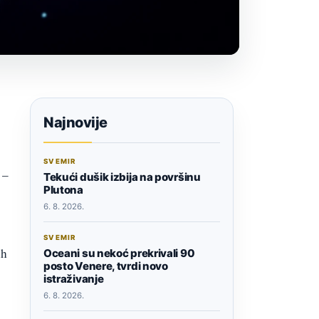
Najnovije
SVEMIR
 –
Tekući dušik izbija na površinu
Plutona
6. 8. 2026.
SVEMIR
ih
Oceani su nekoć prekrivali 90
posto Venere, tvrdi novo
istraživanje
6. 8. 2026.