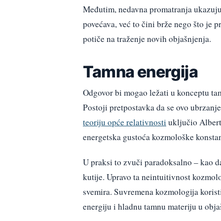
Međutim, nedavna promatranja ukazuju 
povećava, već to čini brže nego što je 
potiče na traženje novih objašnjenja.
Tamna energija
Odgovor bi mogao ležati u konceptu tamn
Postoji pretpostavka da se ovo ubrzanj
teoriju opće relativnosti
uključio Albert 
energetska gustoća kozmološke konstan
U praksi to zvuči paradoksalno – kao d
kutije. Upravo ta neintuitivnost kozmol
svemira. Suvremena kozmologija korist
energiju i hladnu tamnu materiju u obj