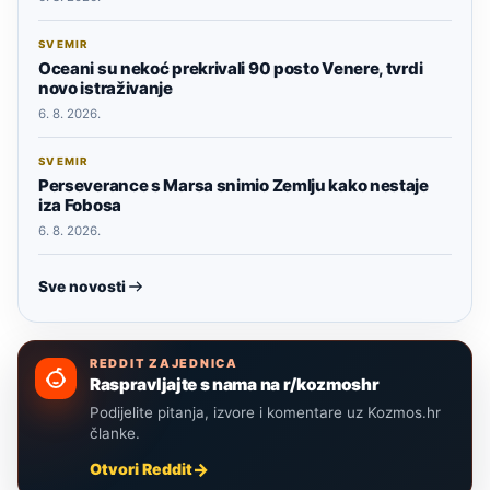
SVEMIR
Oceani su nekoć prekrivali 90 posto Venere, tvrdi
novo istraživanje
6. 8. 2026.
SVEMIR
Perseverance s Marsa snimio Zemlju kako nestaje
iza Fobosa
6. 8. 2026.
Sve novosti
REDDIT ZAJEDNICA
Raspravljajte s nama na r/kozmoshr
Podijelite pitanja, izvore i komentare uz Kozmos.hr
članke.
Otvori Reddit