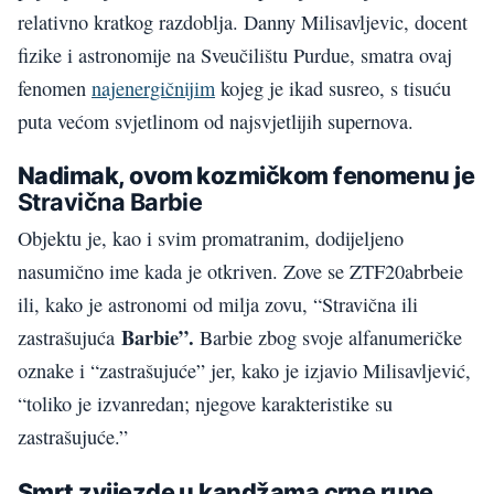
relativno kratkog razdoblja. Danny Milisavljevic, docent
fizike i astronomije na Sveučilištu Purdue, smatra ovaj
fenomen
najenergičnijim
kojeg je ikad susreo, s tisuću
puta većom svjetlinom od najsvjetlijih supernova.
Nadimak, ovom kozmičkom fenomenu je
Stravična Barbie
Objektu je, kao i svim promatranim, dodijeljeno
nasumično ime kada je otkriven. Zove se ZTF20abrbeie
ili, kako je astronomi od milja zovu, “Stravična ili
Barbie”.
zastrašujuća
Barbie zbog svoje alfanumeričke
oznake i “zastrašujuće” jer, kako je izjavio Milisavljević,
“toliko je izvanredan; njegove karakteristike su
zastrašujuće.”
Smrt zvijezde u kandžama crne rupe