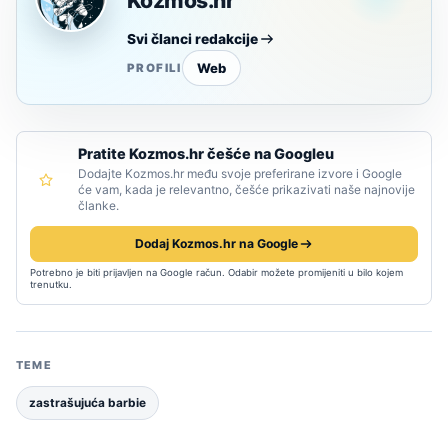
Kozmos.hr
Svi članci redakcije
Web
PROFILI
Pratite Kozmos.hr češće na Googleu
Dodajte Kozmos.hr među svoje preferirane izvore i Google
će vam, kada je relevantno, češće prikazivati naše najnovije
članke.
Dodaj Kozmos.hr na Google
Potrebno je biti prijavljen na Google račun. Odabir možete promijeniti u bilo kojem
trenutku.
TEME
zastrašujuća barbie