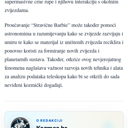
supermasivne crne rupe i njihovu interakciju s okolnim
zvijezdama.
Proučavanje “Stravične Barbie” može također pomoći
astronomima u razumijevanju kako se zvijezde razvijaju i
umiru te kako se materijal iz uništenih zvijezda reciklira i
ponovno koristi za formiranje novih zvijezda i
planetarnih sustava. Također, otkriće ovog nevjerojatnog
fenomena naglašava važnost razvoja novih tehnika i alata
za analizu podataka teleskopa kako bi se otkrili do sada
neviđeni kozmički događaji.
O REDAKCIJI