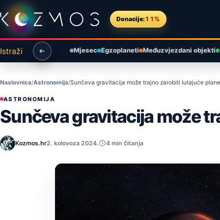
Preskoči na sadržaj
Donacije:
11%
Istraži
Mjesec
Egzoplaneti
Međuzvjezdani objekti
Naslovnica
Astronomija
Sunčeva gravitacija može trajno zarobiti lutajuće plan
ASTRONOMIJA
Sunčeva gravitacija može tra
Kozmos.hr
2. kolovoza 2024.
4 min čitanja