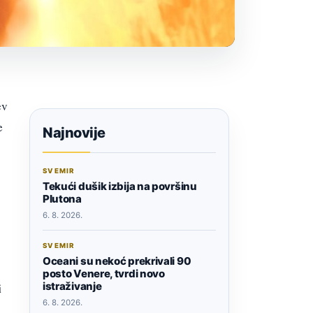
ev
e
Najnovije
SVEMIR
Tekući dušik izbija na površinu
Plutona
6. 8. 2026.
SVEMIR
Oceani su nekoć prekrivali 90
posto Venere, tvrdi novo
istraživanje
i
6. 8. 2026.