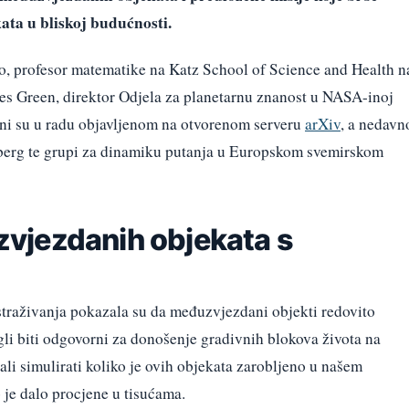
kata u bliskoj budućnosti.
o, profesor matematike na Katz School of Science and Health n
es Green, direktor Odjela za planetarnu znanost u NASA-inoj
ljeni su u radu objavljenom na otvorenom serveru
arXiv
, a nedavn
elberg te grupi za dinamiku putanja u Europskom svemirskom
vjezdanih objekata s
istraživanja pokazala su da međuzvjezdani objekti redovito
gli biti odgovorni za donošenje gradivnih blokova života na
ali simulirati koliko je ovih objekata zarobljeno u našem
je dalo procjene u tisućama.