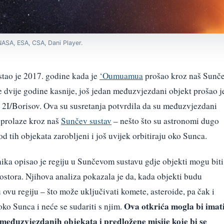
NASA, ESA, CSA, Dani Player.
stao je 2017. godine kada je
‘Oumuamua
prošao kroz naš Sunč
ke dvije godine kasnije, još jedan međuzvjezdani objekt prošao j
2I/Borisov. Ova su susretanja potvrdila da su međuzvjezdani
o prolaze kroz naš
Sunčev sustav
– nešto što su astronomi dugo
od tih objekata zarobljeni i još uvijek orbitiraju oko Sunca.
ika opisao je regiju u Sunčevom sustavu gdje objekti mogu biti
ostora. Njihova analiza pokazala je da, kada objekti budu
 ovu regiju – što može uključivati komete, asteroide, pa čak i
Ova otkrića mogla bi imat
 oko Sunca i neće se sudariti s njim.
međuzvjezdanih objekata i predložene misije koje bi se