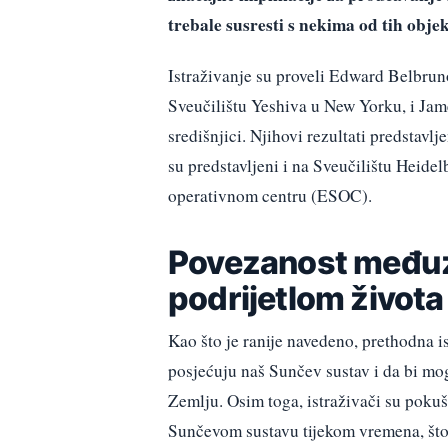
trebale susresti s nekima od tih obje
Istraživanje su proveli Edward Belbrun
Sveučilištu Yeshiva u New Yorku, i Jam
središnjici. Njihovi rezultati predstav
su predstavljeni i na Sveučilištu Heid
operativnom centru (ESOC).
Povezanost međuz
podrijetlom života
Kao što je ranije navedeno, prethodna 
posjećuju naš Sunčev sustav i da bi mo
Zemlju. Osim toga, istraživači su pokuš
Sunčevom sustavu tijekom vremena, što 