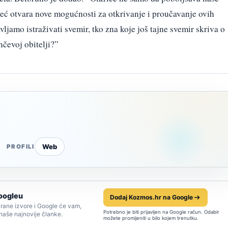
već otvara nove mogućnosti za otkrivanje i proučavanje ovih
vljamo istraživati svemir, tko zna koje još tajne svemir skriva o
nčevoj obitelji?”
Web
PROFILI
oogleu
Dodaj Kozmos.hr na Google
rane izvore i Google će vam,
Potrebno je biti prijavljen na Google račun. Odabir
 naše najnovije članke.
možete promijeniti u bilo kojem trenutku.