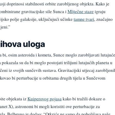
koji doprinosi stabilnosti orbite zarobljenog objekta. Kako je
mbinirane gravitacijske sile Sunca i
Mliječne staze
igraju
jsko polje galaksije, uključujući učinke
tamne tvari
, značajno
jeni.”
njihova uloga
a bi, osim asteroida i kometa, Sunce moglo zarobljavati lutajuć
pokazala su da bi moglo postojati trilijuni lutajućih planeta u
eni iz svojih sunčevih sustava. Gravitacijski utjecaj zarobljeni
okovao bi perturbacije u orbitama drugih tijela u Sunčevom
bite objekata iz
Kuiperovog pojasa
kako bi tražili dokaze o
net X), astronomi bi mogli koristiti ove perturbacije za
ijela. Belbruno je dodao: “Otkriće ne samo da poboljšava naše