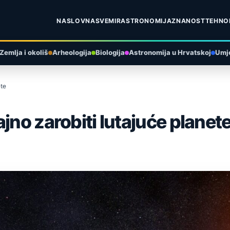
NASLOVNA
SVEMIR
ASTRONOMIJA
ZNANOST
TEHNO
Zemlja i okoliš
Arheologija
Biologija
Astronomija u Hrvatskoj
Umje
ete
jno zarobiti lutajuće planet