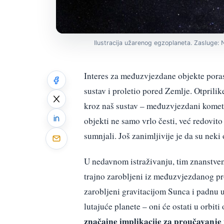
Ilustracija užarenog egzoplaneta. Zasluge: 
Interes za međuzvjezdane objekte pora
sustav i proletio pored Zemlje. Otprili
kroz naš sustav – međuzvjezdani komet 
objekti ne samo vrlo česti, već redovit
sumnjali. Još zanimljivije je da su neki 
U nedavnom istraživanju, tim znanstven
trajno zarobljeni iz međuzvjezdanog pr
zarobljeni gravitacijom Sunca i padnu u
lutajuće planete – oni će ostati u orbiti
značajne implikacije za proučavanje 