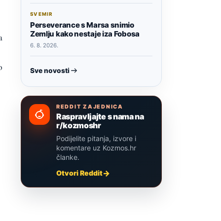
SVEMIR
Perseverance s Marsa snimio
Zemlju kako nestaje iza Fobosa
a
6. 8. 2026.
o
Sve novosti
REDDIT ZAJEDNICA
Raspravljajte s nama na
r/kozmoshr
Podijelite pitanja, izvore i
komentare uz Kozmos.hr
članke.
Otvori Reddit