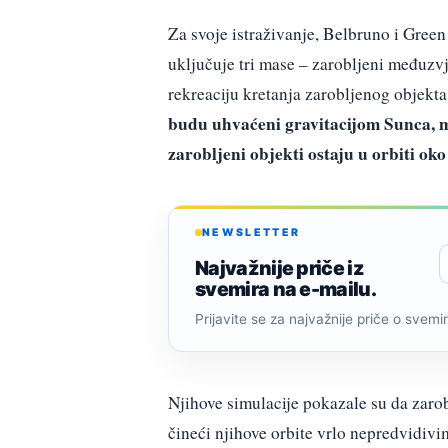
Za svoje istraživanje, Belbruno i Green 
uključuje tri mase – zarobljeni međuzvj
rekreaciju kretanja zarobljenog objekta
budu uhvaćeni gravitacijom Sunca, m
zarobljeni objekti ostaju u orbiti o
NEWSLETTER
Najvažnije priče iz
svemira na e-mailu.
Prijavite se za najvažnije priče o svemiru
Njihove simulacije pokazale su da zarob
čineći njihove orbite vrlo nepredvidivi