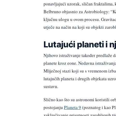
ponavljajući uzorak, sličan fraktalima, 
Belbruno objasnio za Astrobiology: “Ko
ključnu ulogu u ovom procesu. Gravitaci
utječe na način na koji su objekti zarobl
Lutajući planeti i 
Njihovo istraživanje također predlaže d
planete kroz eone. Nedavna istraživanja 
Mliječnoj stazi koji su s vremenom izbač
lutajućih planeta i drugih objekata uzr
sustavu.
Slično kao što su astronomi koristili or
postojanju
Planeta 9
(poznatog i kao Pla
zaključivanje prisutnosti zarobljenih t