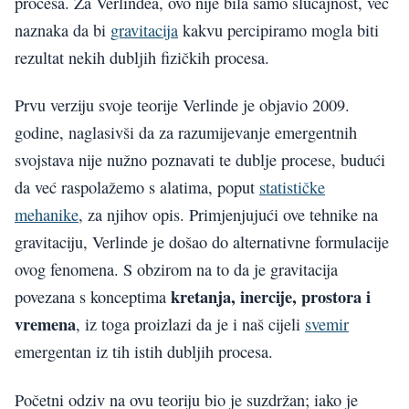
procesa. Za Verlindea, ovo nije bila samo slučajnost, već
naznaka da bi
gravitacija
kakvu percipiramo mogla biti
rezultat nekih dubljih fizičkih procesa.
Prvu verziju svoje teorije Verlinde je objavio 2009.
godine, naglasivši da za razumijevanje emergentnih
svojstava nije nužno poznavati te dublje procese, budući
da već raspolažemo s alatima, poput
statističke
mehanike
, za njihov opis. Primjenjujući ove tehnike na
gravitaciju, Verlinde je došao do alternativne formulacije
ovog fenomena. S obzirom na to da je gravitacija
kretanja, inercije, prostora i
povezana s konceptima
vremena
, iz toga proizlazi da je i naš cijeli
svemir
emergentan iz tih istih dubljih procesa.
Početni odziv na ovu teoriju bio je suzdržan; iako je