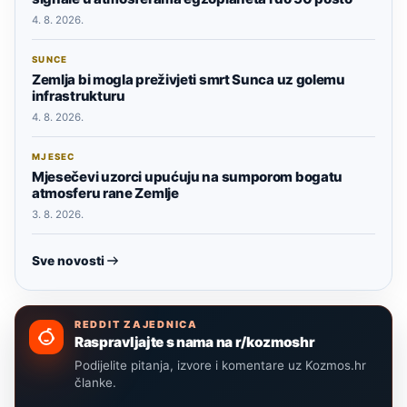
4. 8. 2026.
SUNCE
Zemlja bi mogla preživjeti smrt Sunca uz golemu
infrastrukturu
4. 8. 2026.
MJESEC
Mjesečevi uzorci upućuju na sumporom bogatu
atmosferu rane Zemlje
3. 8. 2026.
Sve novosti
REDDIT ZAJEDNICA
Raspravljajte s nama na r/kozmoshr
Podijelite pitanja, izvore i komentare uz Kozmos.hr
članke.