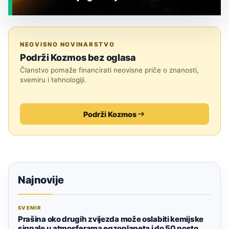
JESTE LI ZNALI?
NEOVISNO NOVINARSTVO
Podrži Kozmos bez oglasa
Članstvo pomaže financirati neovisne priče o znanosti,
svemiru i tehnologiji.
Podrži Kozmos
Najnovije
SVEMIR
Prašina oko drugih zvijezda može oslabiti kemijske
signale u atmosferama egzoplaneta i do 50 posto