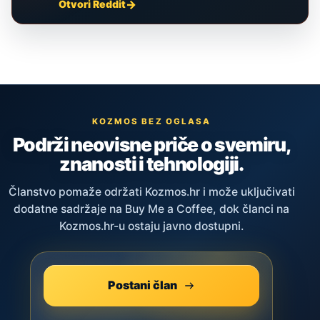
Otvori Reddit
KOZMOS BEZ OGLASA
Podrži neovisne priče o svemiru,
znanosti i tehnologiji.
Članstvo pomaže održati Kozmos.hr i može uključivati
dodatne sadržaje na Buy Me a Coffee, dok članci na
Kozmos.hr-u ostaju javno dostupni.
Postani član