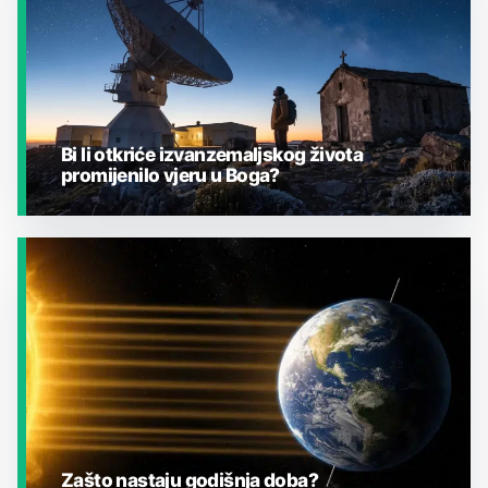
Bi li otkriće izvanzemaljskog života
promijenilo vjeru u Boga?
JESTE LI ZNALI?
Zašto nastaju godišnja doba?