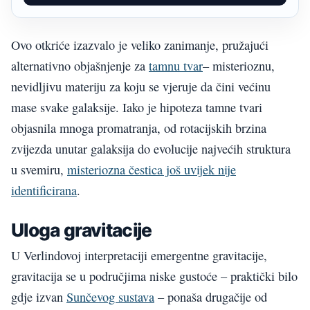
Ovo otkriće izazvalo je veliko zanimanje, pružajući
alternativno objašnjenje za
tamnu tvar
– misterioznu,
nevidljivu materiju za koju se vjeruje da čini većinu
mase svake galaksije. Iako je hipoteza tamne tvari
objasnila mnoga promatranja, od rotacijskih brzina
zvijezda unutar galaksija do evolucije najvećih struktura
u svemiru,
misteriozna čestica još uvijek nije
identificirana
.
Uloga gravitacije
U Verlindovoj interpretaciji emergentne gravitacije,
gravitacija se u područjima niske gustoće – praktički bilo
gdje izvan
Sunčevog sustava
– ponaša drugačije od