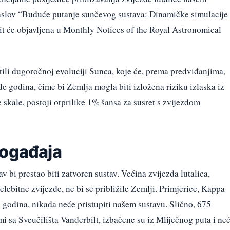
naslov “Buduće putanje sunčevog sustava: Dinamičke simulacije
bit će objavljena u Monthly Notices of the Royal Astronomical
tili dugoročnoj evoluciji Sunca, koje će, prema predviđanjima,
rde godina, čime bi Zemlja mogla biti izložena riziku izlaska iz
 skale, postoji otprilike 1% šansa za susret s zvijezdom
događaja
 bi prestao biti zatvoren sustav. Većina zvijezda lutalica,
lebitne zvijezde, ne bi se približile Zemlji. Primjerice, Kappa
 godina, nikada neće pristupiti našem sustavu. Slično, 675
omi sa Sveučilišta Vanderbilt, izbačene su iz Mliječnog puta i ne