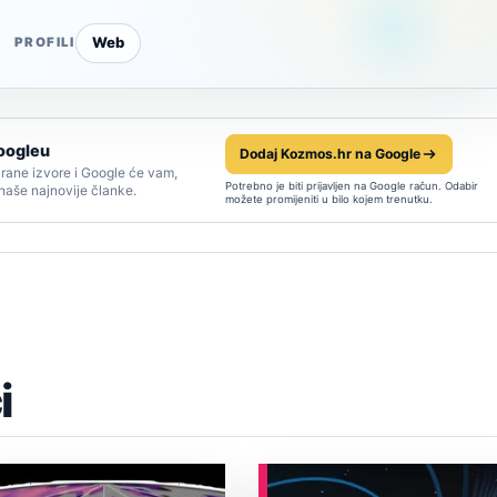
Web
PROFILI
oogleu
Dodaj Kozmos.hr na Google
rane izvore i Google će vam,
Potrebno je biti prijavljen na Google račun. Odabir
 naše najnovije članke.
možete promijeniti u bilo kojem trenutku.
i