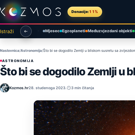
Preskoči na sadržaj
Donacije:
11%
Istraži
Mjesec
Egzoplaneti
Međuzvjezdani objekti
Naslovnica
Astronomija
Što bi se dogodilo Zemlji u bliskom susretu sa zvijezdo
ASTRONOMIJA
Što bi se dogodilo Zemlji u 
Kozmos.hr
28. studenoga 2023.
3 min čitanja