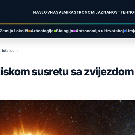
NASLOVNA
SVEMIR
ASTRONOMIJA
ZNANOST
TEHNO
Zemlja i okoliš
Arheologija
Biologija
Astronomija u Hrvatskoj
Umje
m lutalicom
bliskom susretu sa zvijezdom