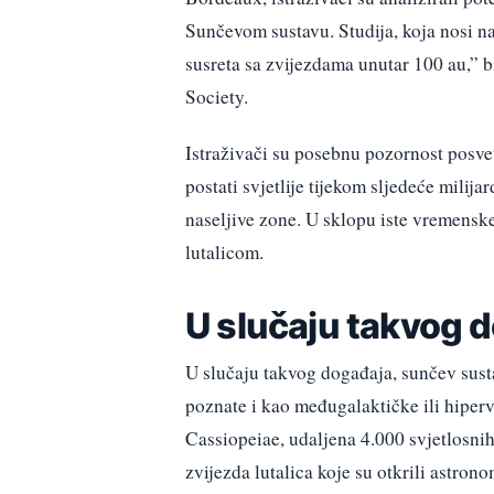
Sunčevom sustavu. Studija, koja nosi 
susreta sa zvijezdama unutar 100 au,” 
Society.
Istraživači su posebnu pozornost posve
postati svjetlije tijekom sljedeće milija
naseljive zone. U sklopu iste vremenske
lutalicom.
U slučaju takvog 
U slučaju takvog događaja, sunčev sustav
poznate i kao međugalaktičke ili hiperve
Cassiopeiae, udaljena 4.000 svjetlosnih
zvijezda lutalica koje su otkrili astron