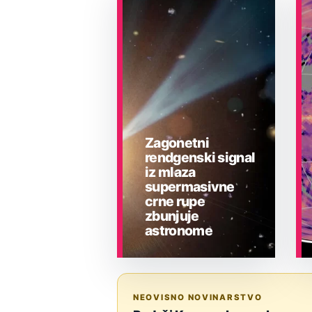
Zagonetni
rendgenski signal
iz mlaza
supermasivne
crne rupe
zbunjuje
astronome
ASTRONOMIJA
NEOVISNO NOVINARSTVO