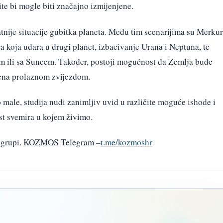
ite bi mogle biti značajno izmijenjene.
atnije situacije gubitka planeta. Među tim scenarijima su Merkur
 koja udara u drugi planet, izbacivanje Urana i Neptuna, te
m ili sa Suncem. Također, postoji mogućnost da Zemlja bude
jena prolaznom zvijezdom.
 male, studija nudi zanimljiv uvid u različite moguće ishode i
st svemira u kojem živimo.
am grupi. KOZMOS Telegram –
t.me/kozmoshr