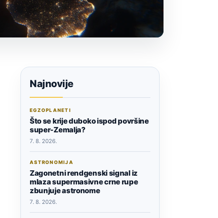
Najnovije
EGZOPLANETI
Što se krije duboko ispod površine
super-Zemalja?
7. 8. 2026.
ASTRONOMIJA
Zagonetni rendgenski signal iz
mlaza supermasivne crne rupe
zbunjuje astronome
7. 8. 2026.