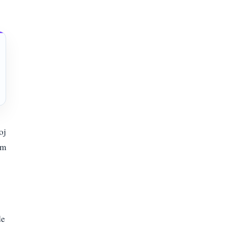
oj
im
de