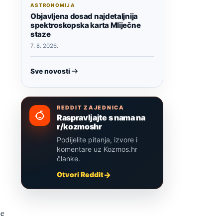
ASTRONOMIJA
Objavljena dosad najdetaljnija
spektroskopska karta Mliječne
staze
7. 8. 2026.
Sve novosti
REDDIT ZAJEDNICA
Raspravljajte s nama na
r/kozmoshr
Podijelite pitanja, izvore i
komentare uz Kozmos.hr
članke.
Otvori Reddit
će