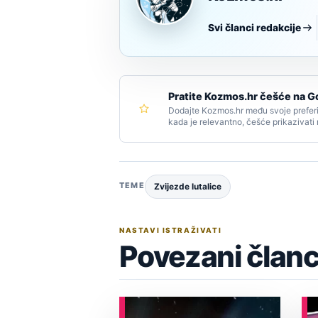
Svi članci redakcije
Pratite Kozmos.hr češće na G
Dodajte Kozmos.hr među svoje preferi
kada je relevantno, češće prikazivati
TEME
Zvijezde lutalice
NASTAVI ISTRAŽIVATI
Povezani članc