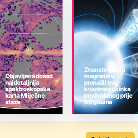
Znanstvenici u
Objavljena dosad
magnetaru
najdetaljnija
pronašli trag
spektroskopska
kvantnog učinka
karta Mliječne
predviđenog prije
staze
90 godina
ASTRONOMIJA
ASTRONOMIJA