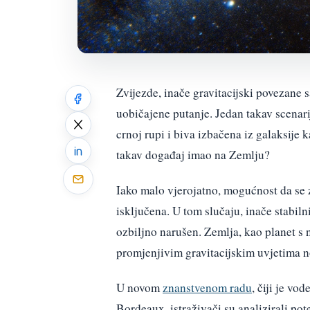
Zvijezde, inače gravitacijski povezane 
uobičajene putanje. Jedan takav scenari
crnoj rupi i biva izbačena iz galaksije k
takav događaj imao na Zemlju?
Iako malo vjerojatno, mogućnost da se z
isključena. U tom slučaju, inače stabil
ozbiljno narušen. Zemlja, kao planet s
promjenjivim gravitacijskim uvjetima no
U novom
znanstvenom radu
, čiji je v
Bordeaux, istraživači su analizirali pot