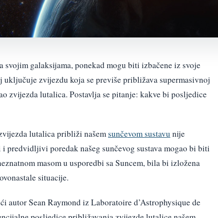
sa svojim galaksijama, ponekad mogu biti izbačene iz svoje
j uključuje zvijezdu koja se previše približava supermasivnoj
ao zvijezda lutalica. Postavlja se pitanje: kakve bi posljedice
vijezda lutalica približi našem
sunčevom sustavu
nije
ni i predvidljivi poredak našeg sunčevog sustava mogao bi biti
 neznatnom masom u usporedbi sa Suncem, bila bi izložena
vonastale situacije.
odeći autor Sean Raymond iz Laboratoire d’Astrophysique de
encijalne posljedice približavanja zvijezde lutalice našem