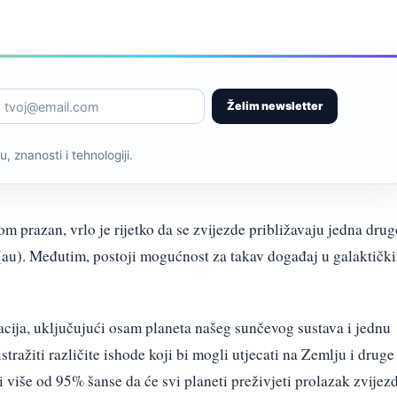
Želim newsletter
, znanosti i tehnologiji.
m prazan, vrlo je rijetko da se zvijezde približavaju jedna drug
(au). Međutim, postoji mogućnost za takav događaj u galaktičk
acija, uključujući osam planeta našeg sunčevog sustava i jednu
istražiti različite ishode koji bi mogli utjecati na Zemlju i druge
i više od 95% šanse da će svi planeti preživjeti prolazak zvijez