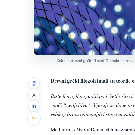
Kako je drevni grčki filozof Demokrit predv
Drevni grčki filozofi imali su teorij
Biste li mogli pogoditi podrijetlo rije
znači “nedjeljivo”. Vjeruje se da je pr
velikog broja najmanjih i stoga nevidlji
Međutim, o životu Demokrita ne znamo g