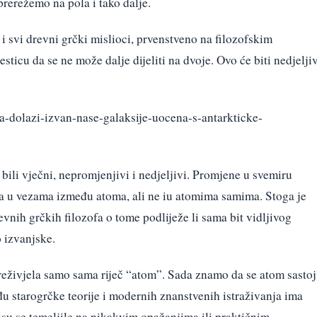
prerežemo na pola i tako dalje.
ao i svi drevni grčki mislioci, prvenstveno na filozofskim
ticu da se ne može dalje dijeliti na dvoje. Ovo će biti nedjelji
a-dolazi-izvan-nase-galaksije-uocena-s-antarkticke-
ili vječni, nepromjenjivi i nedjeljivi. Promjene u svemiru
a u vezama između atoma, ali ne iu atomima samima. Stoga je
vnih grčkih filozofa o tome podliježe li sama bit vidljivog
o izvanjske.
reživjela samo sama riječ “atom”. Sada znamo da se atom sastoj
eđu starogrčke teorije i modernih znanstvenih istraživanja ima
su se temeljile na nikakvim opažanjima ili praktičnim