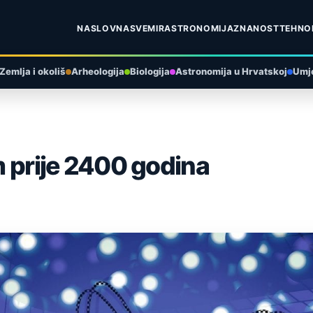
NASLOVNA
SVEMIR
ASTRONOMIJA
ZNANOST
TEHNO
Zemlja i okoliš
Arheologija
Biologija
Astronomija u Hrvatskoj
Umje
om prije 2400 godina