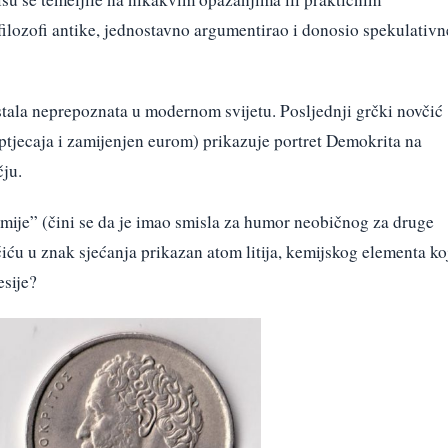
filozofi antike, jednostavno argumentirao i donosio spekulativn
tala neprepoznata u modernom svijetu. Posljednji grčki novčić
ptjecaja i zamijenjen eurom) prikazuje portret Demokrita na
čju.
smije” (čini se da je imao smisla za humor neobičnog za druge
čiću u znak sjećanja prikazan atom litija, kemijskog elementa ko
esije?