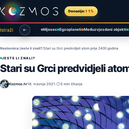
Preskoči na sadržaj
Donacije:
11%
Istraži
Mjesec
Egzoplaneti
Međuzvjezdani objekti
Naslovnica
Jeste li znali?
Stari su Grci predvidjeli atom prije 2400 godina
JESTE LI ZNALI?
Stari su Grci predvidjeli at
Kozmos.hr
18. travnja 2021.
5 min čitanja