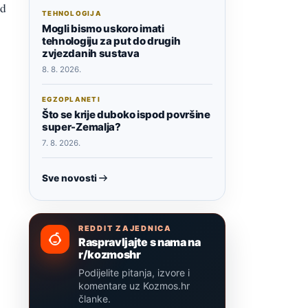
od
TEHNOLOGIJA
Mogli bismo uskoro imati
tehnologiju za put do drugih
zvjezdanih sustava
8. 8. 2026.
EGZOPLANETI
Što se krije duboko ispod površine
super-Zemalja?
7. 8. 2026.
Sve novosti
REDDIT ZAJEDNICA
Raspravljajte s nama na
r/kozmoshr
Podijelite pitanja, izvore i
komentare uz Kozmos.hr
članke.