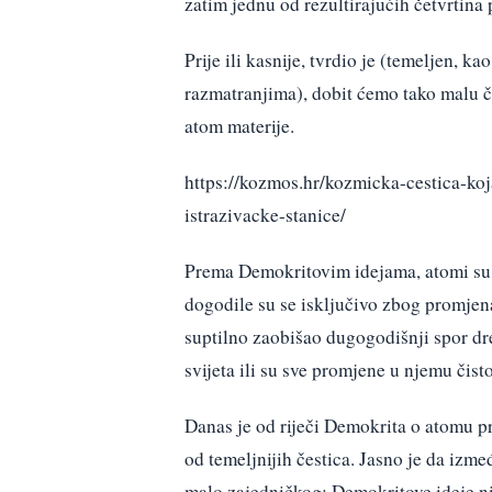
zatim jednu od rezultirajućih četvrtina 
Prije ili kasnije, tvrdio je (temeljen, k
razmatranjima), dobit ćemo tako malu čes
atom materije.
https://kozmos.hr/kozmicka-cestica-koj
istrazivacke-stanice/
Prema Demokritovim idejama, atomi su b
dogodile su se isključivo zbog promjen
suptilno zaobišao dugogodišnji spor dre
svijeta ili su sve promjene u njemu čist
Danas je od riječi Demokrita o atomu p
od temeljnijih čestica. Jasno je da izm
malo zajedničkog: Demokritove ideje ni