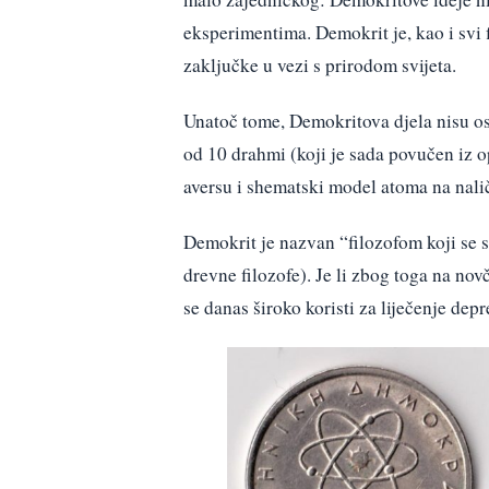
eksperimentima. Demokrit je, kao i svi 
zaključke u vezi s prirodom svijeta.
Unatoč tome, Demokritova djela nisu os
od 10 drahmi (koji je sada povučen iz o
aversu i shematski model atoma na nali
Demokrit je nazvan “filozofom koji se 
drevne filozofe). Je li zbog toga na nov
se danas široko koristi za liječenje depr