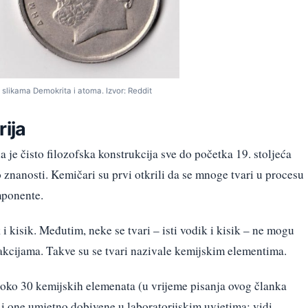
 slikama Demokrita i atoma. Izvor: Reddit
rija
la je čisto filozofska konstrukcija sve do početka 19. stoljeća
o znanosti. Kemičari su prvi otkrili da se mnoge tvari u procesu
mponente.
i kisik. Međutim, neke se tvari – isti vodik i kisik – ne mogu
kcijama. Takve su se tvari nazivale kemijskim elementima.
o oko 30 kemijskih elemenata (u vrijeme pisanja ovog članka
i i one umjetno dobivene u laboratorijskim uvjetima; vidi