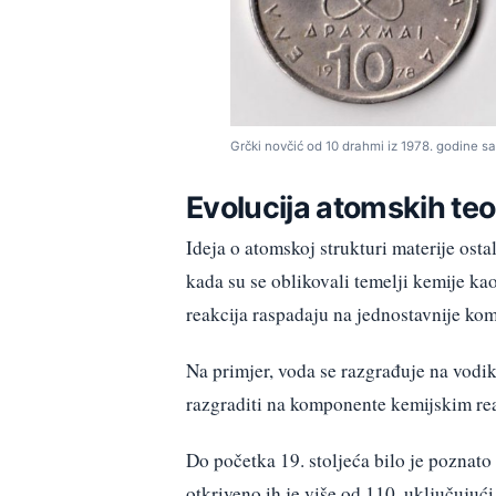
Grčki novčić od 10 drahmi iz 1978. godine sa
Evolucija atomskih teo
Ideja o atomskoj strukturi materije osta
kada su se oblikovali temelji kemije ka
reakcija raspadaju na jednostavnije ko
Na primjer, voda se razgrađuje na vodik 
razgraditi na komponente kemijskim rea
Do početka 19. stoljeća bilo je poznat
otkriveno ih je više od 110, uključujuć