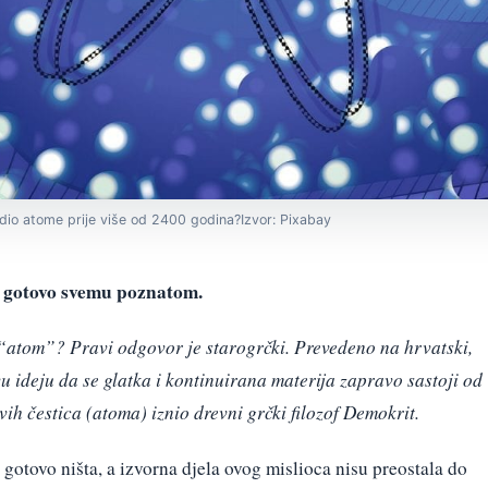
idio atome prije više od 2400 godina?Izvor: Pixabay
e o gotovo svemu poznatom.
či “atom”? Pravi odgovor je starogrčki. Prevedeno na hrvatski,
vu ideju da se glatka i kontinuirana materija zapravo sastoji od
vih čestica (atoma) iznio drevni grčki filozof Demokrit.
otovo ništa, a izvorna djela ovog mislioca nisu preostala do