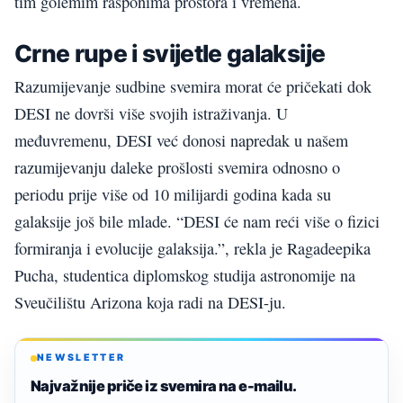
tim golemim rasponima prostora i vremena.
Crne rupe i svijetle galaksije
Razumijevanje sudbine svemira morat će pričekati dok
DESI ne dovrši više svojih istraživanja. U
međuvremenu, DESI već donosi napredak u našem
razumijevanju daleke prošlosti svemira odnosno o
periodu prije više od 10 milijardi godina kada su
galaksije još bile mlade. “DESI će nam reći više o fizici
formiranja i evolucije galaksija.”, rekla je Ragadeepika
Pucha, studentica diplomskog studija astronomije na
Sveučilištu Arizona koja radi na DESI-ju.
NEWSLETTER
Najvažnije priče iz svemira na e-mailu.