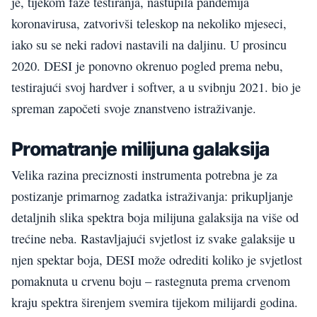
je, tijekom faze testiranja, nastupila pandemija
koronavirusa, zatvorivši teleskop na nekoliko mjeseci,
iako su se neki radovi nastavili na daljinu. U prosincu
2020. DESI je ponovno okrenuo pogled prema nebu,
testirajući svoj hardver i softver, a u svibnju 2021. bio je
spreman započeti svoje znanstveno istraživanje.
Promatranje milijuna galaksija
Velika razina preciznosti instrumenta potrebna je za
postizanje primarnog zadatka istraživanja: prikupljanje
detaljnih slika spektra boja milijuna galaksija na više od
trećine neba. Rastavljajući svjetlost iz svake galaksije u
njen spektar boja, DESI može odrediti koliko je svjetlost
pomaknuta u crvenu boju – rastegnuta prema crvenom
kraju spektra širenjem svemira tijekom milijardi godina.