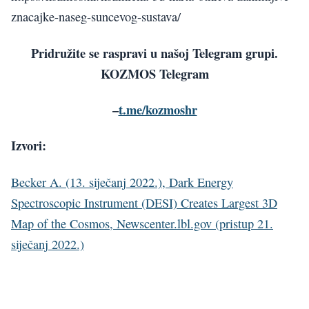
znacajke-naseg-suncevog-sustava/
Pridružite se raspravi u našoj Telegram grupi.
KOZMOS Telegram
–
t.me/kozmoshr
Izvori:
Becker A. (13. siječanj 2022.), Dark Energy
Spectroscopic Instrument (D
ESI) Creates Largest 3D
Map of the Cosmos, Newscenter.lbl.gov (pristup 21.
siječanj 2022.)