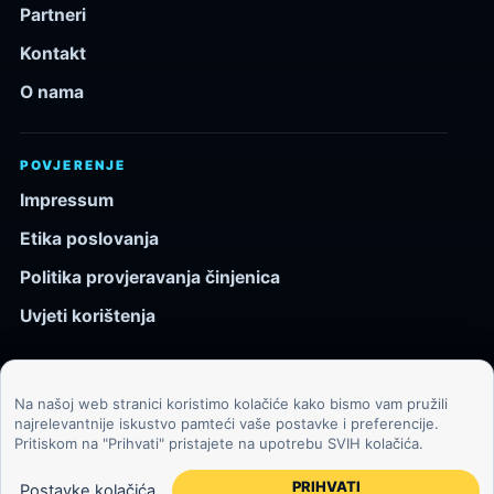
Partneri
Kontakt
O nama
POVJERENJE
Impressum
Etika poslovanja
Politika provjeravanja činjenica
Uvjeti korištenja
Na našoj web stranici koristimo kolačiće kako bismo vam pružili
© 2026 Kozmos.hr. Sva prava pridržana.
najrelevantnije iskustvo pamteći vaše postavke i preferencije.
Pritiskom na "Prihvati" pristajete na upotrebu SVIH kolačića.
Svemir, znanost, tehnologija i velike ideje za znatiželjne
čitatelje.
PRIHVATI
Postavke kolačića