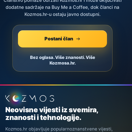
Članstvo pomaže održati Kozmos.hr i može uključivati
dodatne sadržaje na Buy Me a Coffee, dok članci na
Kozmos.hr-u ostaju javno dostupni.
Postani član
Bez oglasa. Više znanosti. Više
Kozmosa.hr.
Podnožje stranice
Neovisne vijesti iz svemira,
znanosti i tehnologije.
Kozmos.hr objavljuje popularnoznanstvene vijesti,