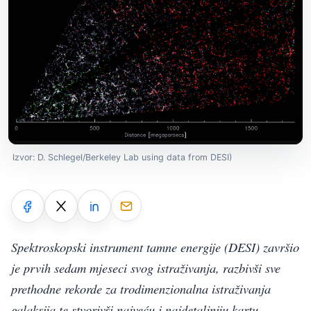
Izvor: D. Schlegel/Berkeley Lab using data from DESI)
Spektroskopski instrument tamne energije (DESI) završio
je prvih sedam mjeseci svog istraživanja, razbivši sve
prethodne rekorde za trodimenzionalna istraživanja
galaksija te stvorivši najveću i najdetaljniju kartu