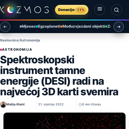
Preskoči na sadržaj
Donacije:
11%
Otvori izbornik
Otvori pretragu
Mjesec
Egzoplaneti
Međuzvjezdani objekti
Zemlja i ok
Naslovnica
Astronomija
ASTRONOMIJA
Spektroskopski
instrument tamne
energije (DESI) radi na
najvećoj 3D karti svemira
Matija Klarić
21. siječnja 2022.
6 min čitanja