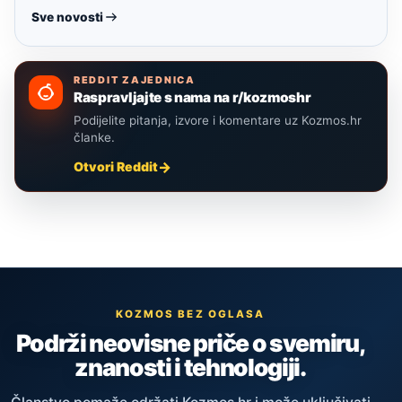
Sve novosti
REDDIT ZAJEDNICA
Raspravljajte s nama na r/kozmoshr
Podijelite pitanja, izvore i komentare uz Kozmos.hr
članke.
Otvori Reddit
KOZMOS BEZ OGLASA
Podrži neovisne priče o svemiru,
znanosti i tehnologiji.