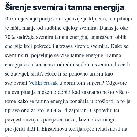
Širenje svemira i tamna energija
Razumijevanje povijesti ekspanzije je ključno, a u pitanju
je ništa manje od sudbine cijelog svemira. Danas je oko
70% sadržaja svemira tamna energija, tajanstveni oblik
energije koji pokreće i ubrzava širenje svemira. Kako se
svemir širi, pojavljuje se više tamne energije. Tamna
energija će u konačnici odrediti sudbinu svemira: hoće li
se zauvijek širiti? Hoće li se ponovno urušiti kao
svojevrsni
Veliki prasak
u obrnutom smjeru? Odgovore
na ova pitanja možemo dobiti kad saznamo nešto više o
tome kako se tamna energija ponašala u prošlosti, a to je
upravo ono za što je DESI dizajniran. Uspoređujući
povijest širenja s poviješću rasta, kozmolozi mogu
provjeriti drži li Einsteinova teorija opće relativnosti na