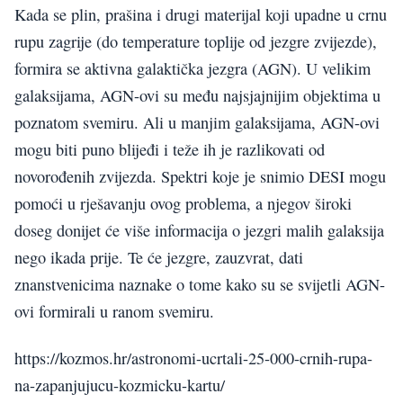
Kada se plin, prašina i drugi materijal koji upadne u crnu
rupu zagrije (do temperature toplije od jezgre zvijezde),
formira se aktivna galaktička jezgra (AGN). U velikim
galaksijama, AGN-ovi su među najsjajnijim objektima u
poznatom svemiru. Ali u manjim galaksijama, AGN-ovi
mogu biti puno blijeđi i teže ih je razlikovati od
novorođenih zvijezda. Spektri koje je snimio DESI mogu
pomoći u rješavanju ovog problema, a njegov široki
doseg donijet će više informacija o jezgri malih galaksija
nego ikada prije. Te će jezgre, zauzvrat, dati
znanstvenicima naznake o tome kako su se svijetli AGN-
ovi formirali u ranom svemiru.
https://kozmos.hr/astronomi-ucrtali-25-000-crnih-rupa-
na-zapanjujucu-kozmicku-kartu/