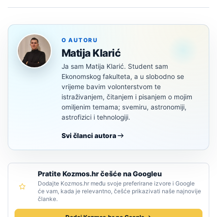
O AUTORU
Matija Klarić
Ja sam Matija Klarić. Student sam
Ekonomskog fakulteta, a u slobodno se
vrijeme bavim volonterstvom te
istraživanjem, čitanjem i pisanjem o mojim
omiljenim temama; svemiru, astronomiji,
astrofizici i tehnologiji.
Svi članci autora
Pratite Kozmos.hr češće na Googleu
Dodajte Kozmos.hr među svoje preferirane izvore i Google
će vam, kada je relevantno, češće prikazivati naše najnovije
članke.