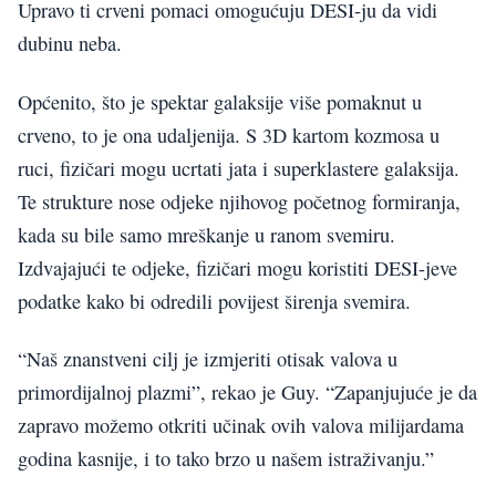
Upravo ti crveni pomaci omogućuju DESI-ju da vidi
dubinu neba.
Općenito, što je spektar galaksije više pomaknut u
crveno, to je ona udaljenija. S 3D kartom kozmosa u
ruci, fizičari mogu ucrtati jata i superklastere galaksija.
Te strukture nose odjeke njihovog početnog formiranja,
kada su bile samo mreškanje u ranom svemiru.
Izdvajajući te odjeke, fizičari mogu koristiti DESI-jeve
podatke kako bi odredili povijest širenja svemira.
“Naš znanstveni cilj je izmjeriti otisak valova u
primordijalnoj plazmi”, rekao je Guy. “Zapanjujuće je da
zapravo možemo otkriti učinak ovih valova milijardama
godina kasnije, i to tako brzo u našem istraživanju.”