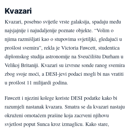
Kvazari
Kvazari, posebno svijetle vrste galaksija, spadaju među
najsjajnije i najudaljenije poznate objekte. “Volim o
njima razmišljati kao o stupovima svjetiljki, gledajući u
prošlost svemira”, rekla je Victoria Fawcett, studentica
diplomskog studija astronomije na Sveučilištu Durham u
Velikoj Britaniji. Kvazari su izvrsne sonde ranog svemira
zbog svoje moći, a DESI-jevi podaci mogli bi nas vratiti
u prošlost 11 milijardi godina.
Fawcett i njezini kolege koriste DESI podatke kako bi
razumjeli nastanak kvazara. Smatra se da kvazari nastaju
okruženi omotačem prašine koja zacrveni njihovu
svjetlost poput Sunca kroz izmaglicu. Kako stare,