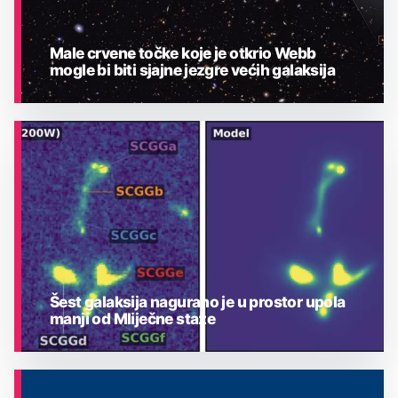
Male crvene točke koje je otkrio Webb
mogle bi biti sjajne jezgre većih galaksija
ASTRONOMIJA
Šest galaksija nagurano je u prostor upola
manji od Mliječne staze
ASTRONOMIJA