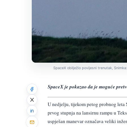
SpaceX obilježio povijesni trenutak, Snimka
SpaceX je pokazao da je moguće pretvo
U nedjelju, tijekom petog probnog leta 
prvog stupnja na lansirnu rampu u Tek
uspješan manevar označava veliki inžen