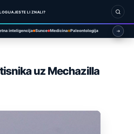
Otvori pr
LOGIJA
JESTE LI ZNALI?
tna inteligencija
Sunce
Medicina
Paleontologija
tisnika uz Mechazilla