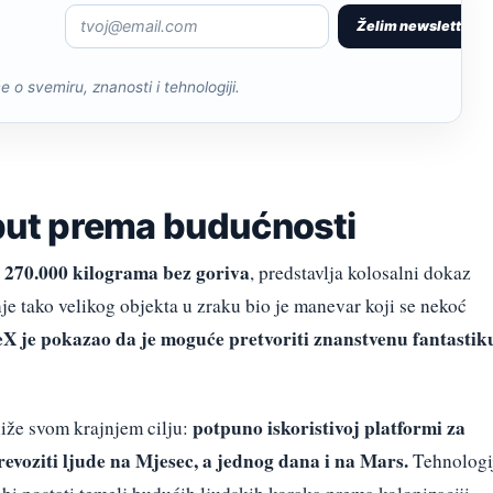
Želim newsletter
če o svemiru, znanosti i tehnologiji.
 put prema budućnosti
o 270.000 kilograma bez goriva
, predstavlja kolosalni dokaz
je tako velikog objekta u zraku bio je manevar koji se nekoć
X je pokazao da je moguće pretvoriti znanstvenu fantastik
potpuno iskoristivoj platformi za
iže svom krajnjem cilju:
revoziti ljude na Mjesec, a jednog dana i na Mars.
Tehnologi