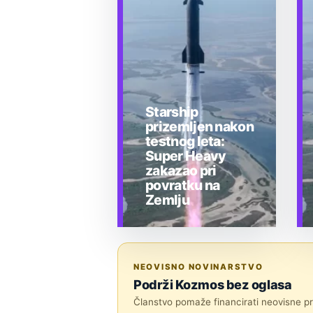
Starship
prizemljen nakon
testnog leta:
Super Heavy
zakazao pri
povratku na
Zemlju
TEHNOLOGIJA
NEOVISNO NOVINARSTVO
Podrži Kozmos bez oglasa
Članstvo pomaže financirati neovisne pri