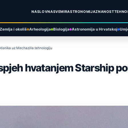
NASLOVNA
SVEMIR
ASTRONOMIJA
ZNANOST
TEHNO
Zemlja i okoliš
Arheologija
Biologija
Astronomija u Hrvatskoj
Umje
tisnika uz Mechazilla tehnologiju
spjeh hvatanjem Starship po