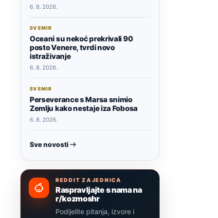
6. 8. 2026.
SVEMIR
Oceani su nekoć prekrivali 90
posto Venere, tvrdi novo
istraživanje
6. 8. 2026.
SVEMIR
Perseverance s Marsa snimio
Zemlju kako nestaje iza Fobosa
6. 8. 2026.
Sve novosti
REDDIT ZAJEDNICA
Raspravljajte s nama na
r/kozmoshr
Podijelite pitanja, izvore i