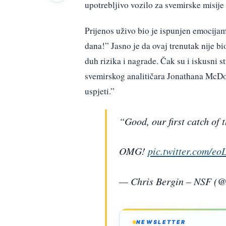
upotrebljivo vozilo za svemirske misije
Prijenos uživo bio je ispunjen emocija
dana!” Jasno je da ovaj trenutak nije bi
duh rizika i nagrade. Čak su i iskusni 
svemirskog analitičara Jonathana McDow
uspjeti.”
“Good, our first catch of 
OMG!
pic.twitter.com/e
— Chris Bergin – NSF (
NEWSLETTER