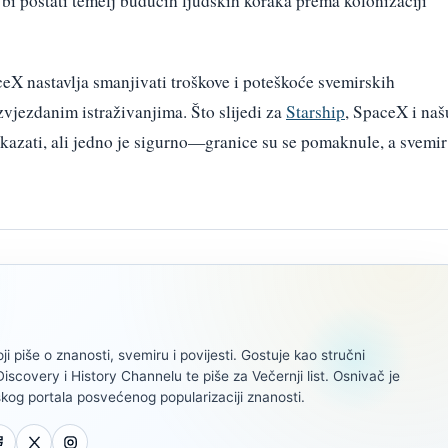
 bi postati temelj budućih ljudskih koraka prema kolonizaciji
eX nastavlja smanjivati troškove i poteškoće svemirskih
vjezdanim istraživanjima. Što slijedi za
Starship
, SpaceX i naš
azati, ali jedno je sigurno—granice su se pomaknule, a svemir
oji piše o znanosti, svemiru i povijesti. Gostuje kao stručni
scovery i History Channelu te piše za Večernji list. Osnivač je
kog portala posvećenog popularizaciji znanosti.