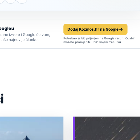
oogleu
Dodaj Kozmos.hr na Google
rane izvore i Google će vam,
Potrebno je biti prijavljen na Google račun. Odabir
 naše najnovije članke.
možete promijeniti u bilo kojem trenutku.
i