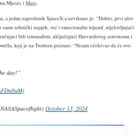
 na Mjesec i
Mars
.
ma, a jedan zaposlenik SpaceX-a uzviknuo je: “Dobro, prvi ulov
o samo tehnički uspjeh, već i emocionalni trijumf, utjelovljujući
stručnjaci bili iznenađeni, uključujući Harvardovog astronoma i
ella, koji je na Twitteru priznao: “Nisam očekivao da će ovo
the day!”
oLFDu8uMj
@NASASpaceflight)
October 13, 2024