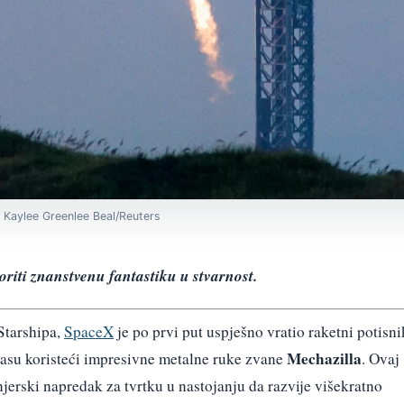
: Kaylee Greenlee Beal/Reuters
riti znanstvenu fantastiku u stvarnost.
Starshipa,
SpaceX
je po prvi put uspješno vratio raketni potisni
Mechazilla
sasu koristeći impresivne metalne ruke zvane
. Ovaj
jerski napredak za tvrtku u nastojanju da razvije višekratno