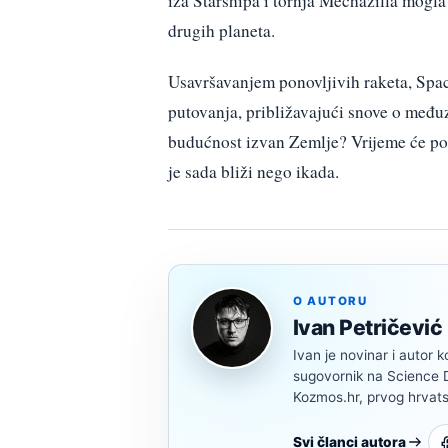
iza Starshipa i tornja Mechazilla mogla
drugih planeta.
Usavršavanjem ponovljivih raketa, Spac
putovanja, približavajući snove o međuz
budućnost izvan Zemlje? Vrijeme će pok
je sada bliži nego ikada.
O AUTORU
Ivan Petričević
Ivan je novinar i autor k
sugovornik na Science Di
Kozmos.hr, prvog hrvats
Svi članci autora