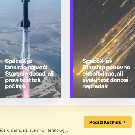
SpaceX je
SpaceX-ov
lansirao najveći
Starship ponovno
Starship dosad, ali
eksplodirao, ali
pravi test tek
svaki test donosi
počinje
napredak
TEHNOLOGIJA
TEHNOLOGIJA
Podrži Kozmos
če o znanosti, svemiru i tehnologiji.