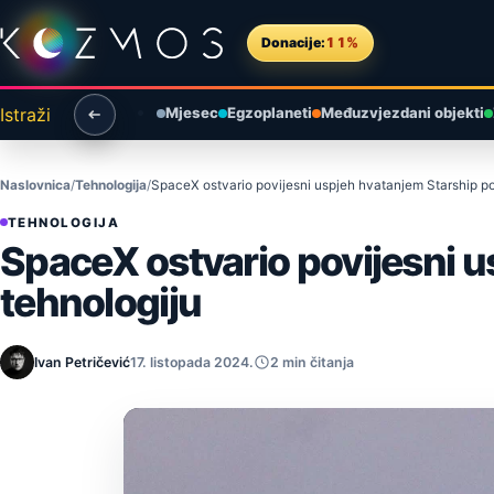
Preskoči na sadržaj
Donacije:
11%
Istraži
Mjesec
Egzoplaneti
Međuzvjezdani objekti
Naslovnica
Tehnologija
SpaceX ostvario povijesni uspjeh hvatanjem Starship po
TEHNOLOGIJA
SpaceX ostvario povijesni u
tehnologiju
Ivan Petričević
17. listopada 2024.
2 min čitanja