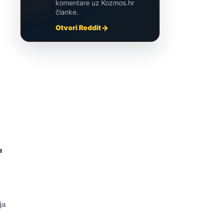
komentare uz Kozmos.hr
članke.
Otvori Reddit
u
ja