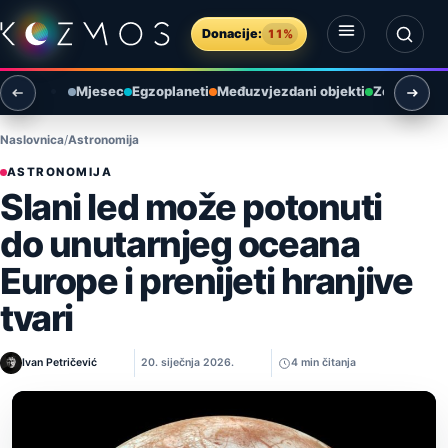
Preskoči na sadržaj
Donacije:
11%
Otvori izbornik
Otvori pretragu
Mjesec
Egzoplaneti
Međuzvjezdani objekti
Zemlja i ok
Naslovnica
Astronomija
ASTRONOMIJA
Slani led može potonuti
do unutarnjeg oceana
Europe i prenijeti hranjive
tvari
Ivan Petričević
20. siječnja 2026.
4 min čitanja