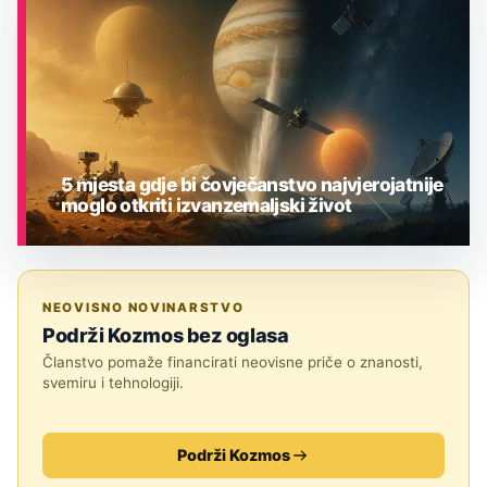
5 mjesta gdje bi čovječanstvo najvjerojatnije
moglo otkriti izvanzemaljski život
ASTRONOMIJA
NEOVISNO NOVINARSTVO
Podrži Kozmos bez oglasa
Članstvo pomaže financirati neovisne priče o znanosti,
svemiru i tehnologiji.
Podrži Kozmos