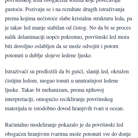
gustoću. Pozivaju se i na rezultate drugih istraživanja
prema kojima nečistoće slabe kristalnu strukturu leda, pa
je takav led manje stabilan od čistog. No da bi se proces
nalik delaminaciji uopće pokrenuo, površinski led mora
biti dovoljno oslabljen da se može odvojiti i potom
potonuti u dublje slojeve ledene ljuske.
Istraživači su predložili da bi gušći, slaniji led, okružen
čistijim ledom, mogao tonuti u unutrašnjost ledene
ljuske. Takav bi mehanizam, prema njihovoj
interpretaciji, omogućio recikliranje površinskog
materijala te istodobno dovod hranjivih tvari u ocean.
Računalno modeliranje pokazalo je da površinski led
obogaćen hranjivim tvarima može potonuti sve do donje