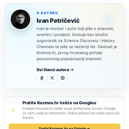
O AUTORU
Ivan Petričević
Ivan je novinar i autor koji piše o znanosti,
svemiru i povijesti. Gostuje kao stručni
sugovornik na Science Discovery i History
Channelu te piše za Večernji list. Osnivač je
Kozmos.hr, prvog hrvatskog portala
posvećenog popularizaciji znanosti.
Svi članci autora
Pratite Kozmos.hr češće na Googleu
Dodajte Kozmos.hr među svoje preferirane izvore i Google
će vam, kada je relevantno, češće prikazivati naše najnovije
članke.
Dodaj Kozmos.hr na Google