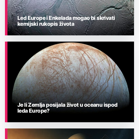
Led Europe i Enkelada mogao bi skrivati
kemijski rukopis života
ASTRONOMIJA
Je li Zemlja posijala život u oceanu ispod
leda Europe?
ASTRONOMIJA