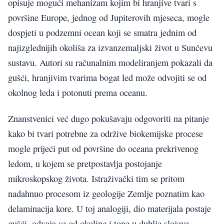
opisuje mogući mehanizam kojim bi hranjive tvari s
površine Europe, jednog od Jupiterovih mjeseca, mogle
dospjeti u podzemni ocean koji se smatra jednim od
najizglednijih okoliša za izvanzemaljski život u Sunčevu
sustavu. Autori su računalnim modeliranjem pokazali da
gušći, hranjivim tvarima bogat led može odvojiti se od
okolnog leda i potonuti prema oceanu.
Znanstvenici već dugo pokušavaju odgovoriti na pitanje
kako bi tvari potrebne za održive biokemijske procese
mogle prijeći put od površine do oceana prekrivenog
ledom, u kojem se pretpostavlja postojanje
mikroskopskog života. Istraživački tim se pritom
nadahnuo procesom iz geologije Zemlje poznatim kao
delaminacija kore. U toj analogiji, dio materijala postaje
gušći, odvaja se od okoline i tone u dublje slojeve.