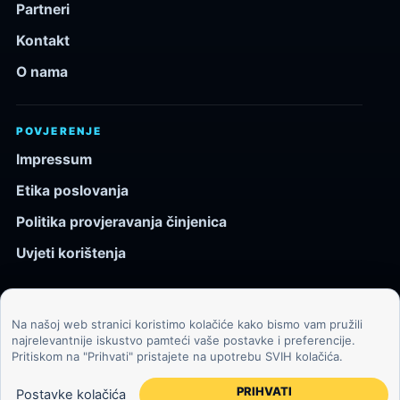
Partneri
Kontakt
O nama
POVJERENJE
Impressum
Etika poslovanja
Politika provjeravanja činjenica
Uvjeti korištenja
Na našoj web stranici koristimo kolačiće kako bismo vam pružili
© 2026 Kozmos.hr. Sva prava pridržana.
najrelevantnije iskustvo pamteći vaše postavke i preferencije.
Pritiskom na "Prihvati" pristajete na upotrebu SVIH kolačića.
Svemir, znanost, tehnologija i velike ideje za znatiželjne
čitatelje.
PRIHVATI
Postavke kolačića