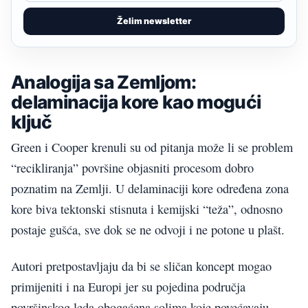
Želim newsletter
Analogija sa Zemljom:
delaminacija kore kao mogući
ključ
Green i Cooper krenuli su od pitanja može li se problem
“recikliranja” površine objasniti procesom dobro
poznatim na Zemlji. U delaminaciji kore određena zona
kore biva tektonski stisnuta i kemijski “teža”, odnosno
postaje gušća, sve dok se ne odvoji i ne potone u plašt.
Autori pretpostavljaju da bi se sličan koncept mogao
primijeniti i na Europi jer su pojedina područja
površinskog leda obogaćena solima koje povećavaju