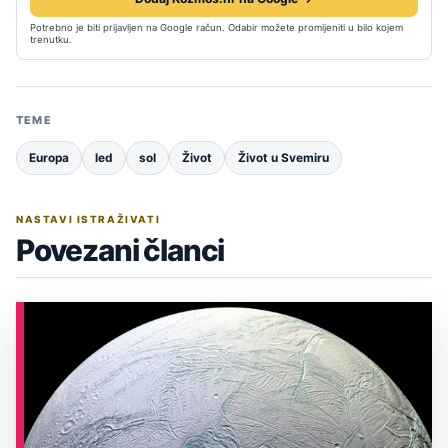
Potrebno je biti prijavljen na Google račun. Odabir možete promijeniti u bilo kojem
trenutku.
TEME
Europa
led
sol
Život
Život u Svemiru
NASTAVI ISTRAŽIVATI
Povezani članci