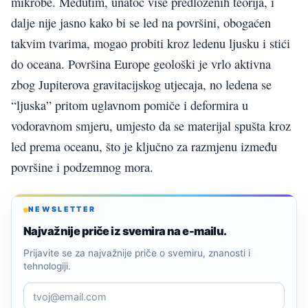
mikrobe. Međutim, unatoč više predloženih teorija, i
dalje nije jasno kako bi se led na površini, obogaćen
takvim tvarima, mogao probiti kroz ledenu ljusku i stići
do oceana. Površina Europe geološki je vrlo aktivna
zbog Jupiterova gravitacijskog utjecaja, no ledena se
“ljuska” pritom uglavnom pomiče i deformira u
vodoravnom smjeru, umjesto da se materijal spušta kroz
led prema oceanu, što je ključno za razmjenu između
površine i podzemnog mora.
NEWSLETTER
Najvažnije priče iz svemira na e-mailu.
Prijavite se za najvažnije priče o svemiru, znanosti i
tehnologiji.