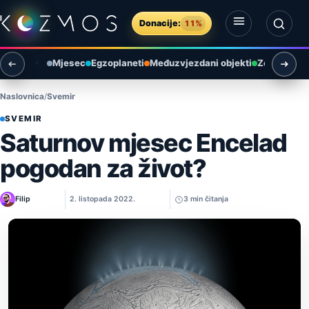
Preskoči na sadržaj
Donacije:
11%
Otvori izbornik
Otvori pretragu
Mjesec
Egzoplaneti
Međuzvjezdani objekti
Zemlja i ok
Naslovnica
Svemir
SVEMIR
Saturnov mjesec Encelad
pogodan za život?
Filip
2. listopada 2022.
3 min čitanja