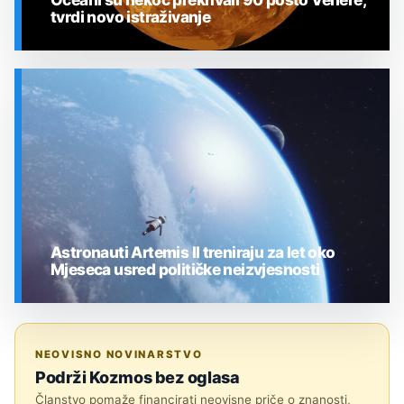
tvrdi novo istraživanje
SVEMIR
Astronauti Artemis II treniraju za let oko
Mjeseca usred političke neizvjesnosti
SVEMIR
NEOVISNO NOVINARSTVO
Podrži Kozmos bez oglasa
Članstvo pomaže financirati neovisne priče o znanosti,