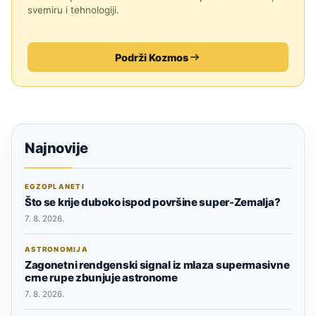
svemiru i tehnologiji.
Podrži Kozmos
Najnovije
EGZOPLANETI
Što se krije duboko ispod površine super-Zemalja?
7. 8. 2026.
ASTRONOMIJA
Zagonetni rendgenski signal iz mlaza supermasivne
crne rupe zbunjuje astronome
7. 8. 2026.