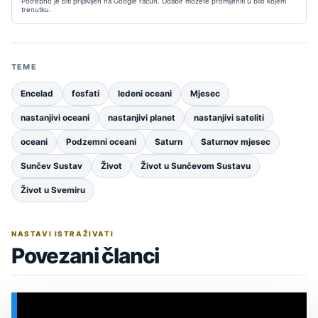
Potrebno je biti prijavljen na Google račun. Odabir možete promijeniti u bilo kojem
trenutku.
TEME
Encelad
fosfati
ledeni oceani
Mjesec
nastanjivi oceani
nastanjivi planet
nastanjivi sateliti
oceani
Podzemni oceani
Saturn
Saturnov mjesec
Sunčev Sustav
Život
Život u Sunčevom Sustavu
Život u Svemiru
NASTAVI ISTRAŽIVATI
Povezani članci