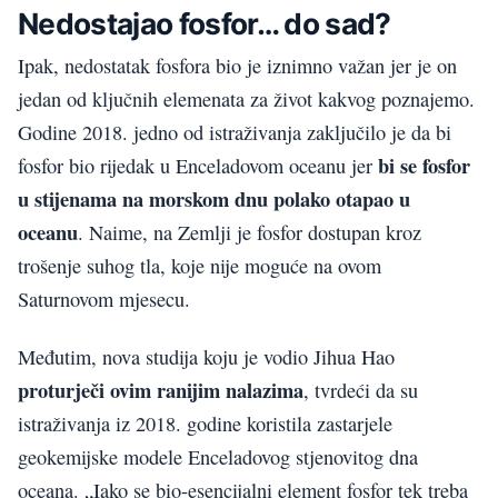
Nedostajao fosfor… do sad?
Ipak, nedostatak fosfora bio je iznimno važan jer je on
jedan od ključnih elemenata za život kakvog poznajemo.
Godine 2018. jedno od istraživanja zaključilo je da bi
bi se fosfor
fosfor bio rijedak u Enceladovom oceanu jer
u stijenama na morskom dnu polako otapao u
oceanu
. Naime, na Zemlji je fosfor dostupan kroz
trošenje suhog tla, koje nije moguće na ovom
Saturnovom mjesecu.
Međutim, nova studija koju je vodio Jihua Hao
proturječi ovim ranijim nalazima
, tvrdeći da su
istraživanja iz 2018. godine koristila zastarjele
geokemijske modele Enceladovog stjenovitog dna
oceana. „Iako se bio-esencijalni element fosfor tek treba