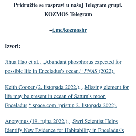
Pridružite se raspravi u našoj Telegram grupi.
KOZMOS Telegram
–
t.me/kozmoshr
Izvori:
Jihua Hao et al., „Abundant phosphorus expected for
PNAS
possible life in Enceladus’s ocean,“
(2022).
Keith Cooper (2. listopada 2022.), „Missing element for
life may be present in ocean of Saturn’s moon
Enceladus,“ space.com (pristup 2. listopada 2022).
Anonymus (19. rujna 2022.), „Swri Scientist Helps
Identify New Evidence for Habitability in Enceladus’s