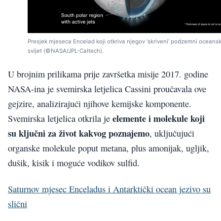
Presjek mjeseca Encelad koji otkriva njegov ‘skriveni’ podzemni oceansk
svijet (©NASA/JPL-Caltech).
U brojnim prilikama prije završetka misije 2017. godine
NASA-ina je svemirska letjelica Cassini proučavala ove
gejzire, analizirajući njihove kemijske komponente.
elemente i molekule koji
Svemirska letjelica otkrila je
su ključni za život kakvog poznajemo
, uključujući
organske molekule poput metana, plus amonijak, ugljik,
dušik, kisik i moguće vodikov sulfid.
Saturnov mjesec Enceladus i Antarktički ocean jezivo su
slični