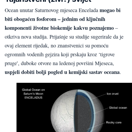
mogao bi
Ocean unutar Saturnovog mjeseca Encelada
biti obogaćen fosforom – jednim od ključnih
komponenti životne biokemije kakvu poznajemo
–
otkriva nova studija. Prijašnje su studije sugerirale da je
ovaj element rijedak, no znanstvenici su pomoću
ogromnih vodenih gejzira koji prskaju kroz ‘tigrove
pruge’, duboke otvore na ledenoj površini Mjeseca,
uspjeli dobiti bolji pogled u kemijski sastav oceana
.