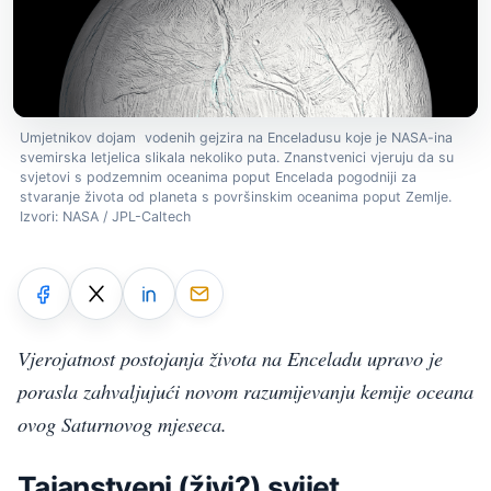
Umjetnikov dojam vodenih gejzira na Enceladusu koje je NASA-ina
svemirska letjelica slikala nekoliko puta. Znanstvenici vjeruju da su
svjetovi s podzemnim oceanima poput Encelada pogodniji za
stvaranje života od planeta s površinskim oceanima poput Zemlje.
Izvori: NASA / JPL-Caltech
Vjerojatnost postojanja života na Enceladu upravo je
porasla zahvaljujući novom razumijevanju kemije oceana
ovog Saturnovog mjeseca.
Tajanstveni (živi?) svijet