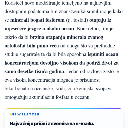
Koristeći novo modeliranje temeljeno na najnovijim
dostupnim podatcima tim znanstvenika simulirao je kako
minerali bogati fosforom
otapaju iz
se
(tj. fosfati)
mjesečeve jezgre u okolni ocean
. Konkretno, tim je
brzina otapanja minerala zvanog
otkrio da bi
ortofosfat bila puno veća
od onoga što su prethodne
ispuniti ocean
studije sugerirale te da bi bila sposobna
koncentracijom dovoljno visokom da podrži život za
samo desetke tisuća godina
. Jedan od razloga zašto je
ova visoka koncentracija moguća je prisutnost
bikarbonata u oceanskoj vodi, čija kemijska svojstva
omogućuju akumulaciju fosfata u oceanu.
NEWSLETTER
Najvažnije priče iz svemira na e-mailu.