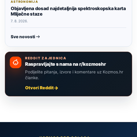
ASTRONOMIJA
Objavljena dosad najdetaljnija spektroskopska karta
Mliječne staze
7. 8. 2026.
Sve novosti
REDDIT ZAJEDNICA
Raspravljajte s nama na r/kozmoshr
Podijelite pitanja, izvore i komentare uz Kozmos.hr
članke.
Otvori Reddit