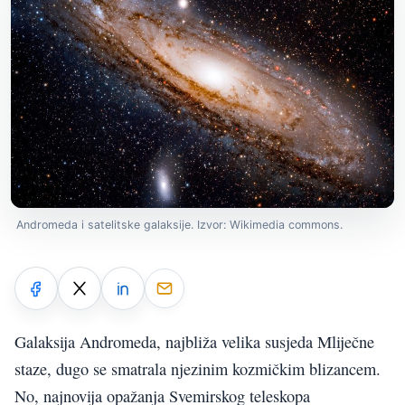
Andromeda i satelitske galaksije. Izvor: Wikimedia commons.
Galaksija Andromeda, najbliža velika susjeda Mliječne
staze, dugo se smatrala njezinim kozmičkim blizancem.
No, najnovija opažanja Svemirskog teleskopa