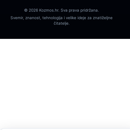
© 2026 Kozmos.hr. Sva prava pridržana.
Svemir, znanost, tehnologija i velike ideje za znatiželjne
čitatelje.