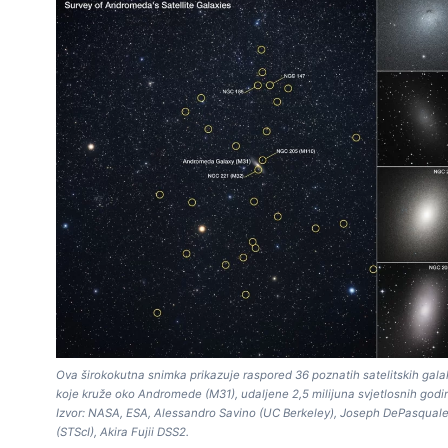
Ova širokokutna snimka prikazuje raspored 36 poznatih satelitskih gala
koje kruže oko Andromede (M31), udaljene 2,5 milijuna svjetlosnih godi
Izvor: NASA, ESA, Alessandro Savino (UC Berkeley), Joseph DePasqual
(STScI), Akira Fujii DSS2.