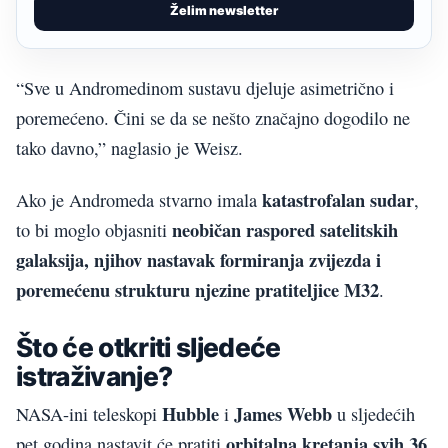
Želim newsletter
“Sve u Andromedinom sustavu djeluje asimetrično i
poremećeno. Čini se da se nešto značajno dogodilo ne
tako davno,” naglasio je Weisz.
katastrofalan sudar
Ako je Andromeda stvarno imala
,
neobičan raspored satelitskih
to bi moglo objasniti
galaksija, njihov nastavak formiranja zvijezda i
poremećenu strukturu njezine pratiteljice M32
.
Što će otkriti sljedeće
istraživanje?
Hubble
James Webb
NASA-ini teleskopi
i
u sljedećih
orbitalna kretanja svih 36
pet godina nastavit će pratiti