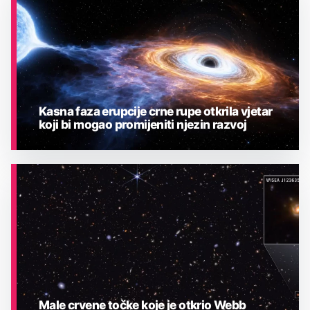
Kasna faza erupcije crne rupe otkrila vjetar
koji bi mogao promijeniti njezin razvoj
ASTRONOMIJA
Male crvene točke koje je otkrio Webb