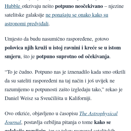
potpuno neočekivano
Hubble
otkrivaju nešto
– njezine
satelitske galaksije
ne ponašaju se onako kako su
astronomi predviđali
.
Umjesto da budu nasumično raspoređene, gotovo
polovica njih kruži u istoj ravnini i kreće se u istom
smjeru
potpuno suprotno od očekivanja
, što je
.
“To je čudno. Potpuno nas je iznenadilo kada smo otkrili
da su sateliti raspoređeni na taj način i još uvijek ne
razumijemo u potpunosti zašto izgledaju tako,” rekao je
Daniel Weisz sa Sveučilišta u Kaliforniji.
The Astrophysical
Ovo otkriće, objavljeno u časopisu
kako se
Journal
, postavlja ozbiljna pitanja o tome
galaksije razvijaju
, jer se takav raspored satelitskih