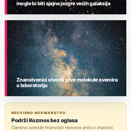
mogle bi biti sjajne jezgre većih galaksija
ASTRONOMIJA
Znanstvenici stvorili prve molekule svemira
u laboratoriju
ASTRONOMIJA
NEOVISNO NOVINARSTVO
Podrži Kozmos bez oglasa
Članstvo pomaže financirati neovisne priče o znanosti,