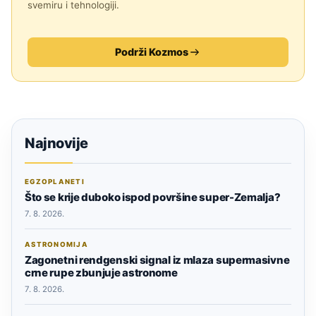
svemiru i tehnologiji.
Podrži Kozmos
Najnovije
EGZOPLANETI
Što se krije duboko ispod površine super-Zemalja?
7. 8. 2026.
ASTRONOMIJA
Zagonetni rendgenski signal iz mlaza supermasivne
crne rupe zbunjuje astronome
7. 8. 2026.