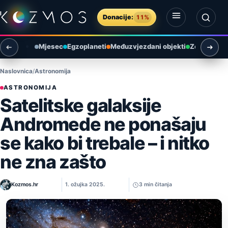
Preskoči na sadržaj
Donacije:
11%
Otvori izbornik
Otvori pretragu
Mjesec
Egzoplaneti
Međuzvjezdani objekti
Zemlja i ok
Naslovnica
Astronomija
ASTRONOMIJA
Satelitske galaksije
Andromede ne ponašaju
se kako bi trebale – i nitko
ne zna zašto
Kozmos.hr
1. ožujka 2025.
3 min čitanja