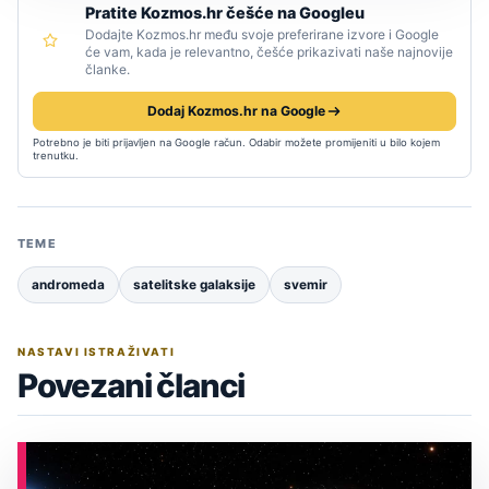
Pratite Kozmos.hr češće na Googleu
Dodajte Kozmos.hr među svoje preferirane izvore i Google
će vam, kada je relevantno, češće prikazivati naše najnovije
članke.
Dodaj Kozmos.hr na Google
Potrebno je biti prijavljen na Google račun. Odabir možete promijeniti u bilo kojem
trenutku.
TEME
andromeda
satelitske galaksije
svemir
NASTAVI ISTRAŽIVATI
Povezani članci