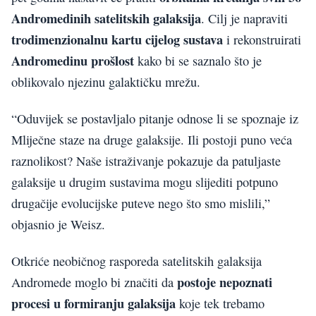
Andromedinih satelitskih galaksija
. Cilj je napraviti
trodimenzionalnu kartu cijelog sustava
i rekonstruirati
Andromedinu prošlost
kako bi se saznalo što je
oblikovalo njezinu galaktičku mrežu.
“Oduvijek se postavljalo pitanje odnose li se spoznaje iz
Mliječne staze na druge galaksije. Ili postoji puno veća
raznolikost? Naše istraživanje pokazuje da patuljaste
galaksije u drugim sustavima mogu slijediti potpuno
drugačije evolucijske puteve nego što smo mislili,”
objasnio je Weisz.
Otkriće neobičnog rasporeda satelitskih galaksija
postoje nepoznati
Andromede moglo bi značiti da
procesi u formiranju galaksija
koje tek trebamo