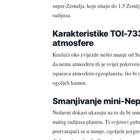
super-Zemalja, koje imaju do 1,5 Zemlji
radijusa.
Karakteristike TOI-733
atmosfere
Kružeći oko zvijezde nešto manje od S
da nema atmosferu ili je svijet pokriv
isparava atmosferu egzoplaneta, što bi 
ogoljeli kamen.
Smanjivanje mini-Nept
Nedavni dokazi ukazuju na to da bi sm
malog radijusa planeta. Ti svjetovi gub
pretvarajući se u manje, ogoljele jezgr