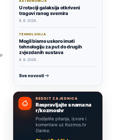
ASTRONOMIJA
U rotaciji galaksija otkriveni
tragovi ranog svemira
8. 8. 2026.
TEHNOLOGIJA
Mogli bismo uskoro imati
tehnologiju za put do drugih
zvjezdanih sustava
to
8. 8. 2026.
Sve novosti
REDDIT ZAJEDNICA
Raspravljajte s nama na
r/kozmoshr
Podijelite pitanja, izvore i
komentare uz Kozmos.hr
članke.