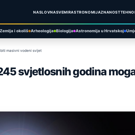
NASLOVNA
SVEMIR
ASTRONOMIJA
ZNANOST
TEHNO
Zemlja i okoliš
Arheologija
Biologija
Astronomija u Hrvatskoj
Umje
iti masivni vodeni svijet
245 svjetlosnih godina mogao