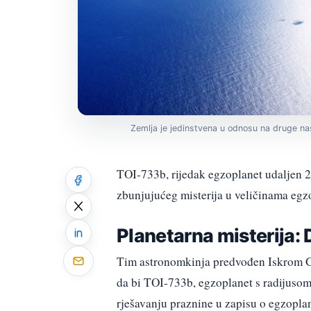
Zemlja je jedinstvena u odnosu na druge na
TOI-733b, rijedak egzoplanet udaljen 2
zbunjujućeg misterija u veličinama eg
Planetarna misterija: 
Tim astronomkinja predvođen Iskrom G
da bi TOI-733b, egzoplanet s radijuso
rješavanju praznine u zapisu o egzopla