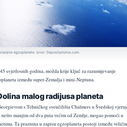
stanjive egzoplanete. Izvor: Depositphotos.com.
45 svjetlosnih godina, možda krije ključ za razumijevanje
zoplaneta između super-Zemalja i mini-Neptuna.
Dolina malog radijusa planeta
eorgievom s Tehničkog sveučilišta Chalmers u Švedskoj vjeruj
m nešto manjim od dva puta većim od Zemlje, mogao pomoći u
netima. Ta praznina u zapisu egzoplaneta postoji između veliči