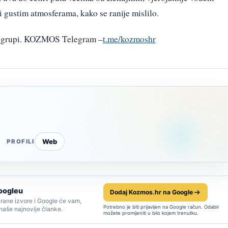
ni gustim atmosferama, kako se ranije mislilo.
am grupi. KOZMOS Telegram –
t.me/kozmoshr
Web
PROFILI
oogleu
Dodaj Kozmos.hr na Google
rane izvore i Google će vam,
Potrebno je biti prijavljen na Google račun. Odabir
 naše najnovije članke.
možete promijeniti u bilo kojem trenutku.