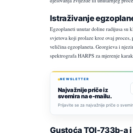
djelovanja zvijezde ili unutarnjeg proces
Istraživanje egzoplane
Egzoplaneti unutar doline radijusa su kl
svjetova koji prolaze kroz ovaj proces,
veličina egzoplaneta. Georgieva i njez
spektrografa HARPS za mjerenje karakt
NEWSLETTER
Najvažnije priče iz
svemira na e-mailu.
Prijavite se za najvažnije priče o svemiru
Gustoća TOI-733b-a i