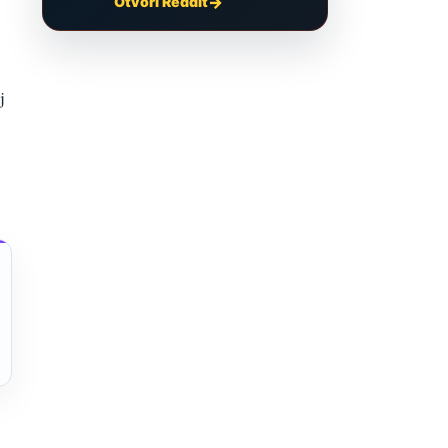
Otvori Reddit
j