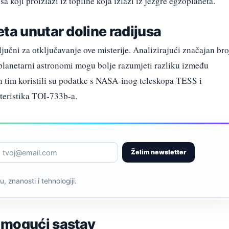
a koji proizlazi iz topline koja izlazi iz jezgre egzoplaneta.
ta unutar doline radijusa
jučni za otključavanje ove misterije. Analizirajući značajan bro
 planetarni astronomi mogu bolje razumjeti razliku između
in tim koristili su podatke s NASA-inog teleskopa TESS i
eristika TOI-733b-a.
Želim newsletter
, znanosti i tehnologiji.
 mogući sastav