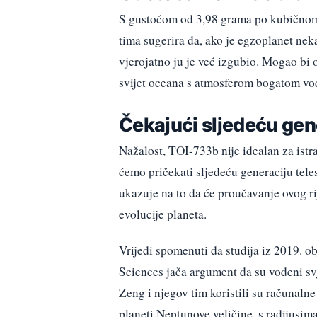
S gustoćom od 3,98 grama po kubičnom 
tima sugerira da, ako je egzoplanet ne
vjerojatno ju je već izgubio. Mogao bi 
svijet oceana s atmosferom bogatom v
Čekajući sljedeću gen
Nažalost, TOI-733b nije idealan za ist
ćemo pričekati sljedeću generaciju tele
ukazuje na to da će proučavanje ovog ri
evolucije planeta.
Vrijedi spomenuti da studija iz 2019. 
Sciences jača argument da su vodeni sv
Zeng i njegov tim koristili su računalne
planeti Neptunove veličine, s radijusim