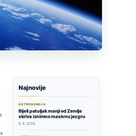
Najnovije
ASTRONOMIJA
Bijeli patuljak manji od Zemlje
e
skriva iznimno masivnu jezgru
8. 8. 2026.
na