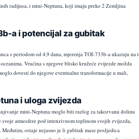
nih radijusa, i mini-Neptuna, koji imaju preko 2 Zemljina
b-a i potencijal za gubitak
unca s periodom od 4,9 dana, mjerenja TOI-733b-a ukazuju na 
en oceanima. Vrućina s njegove blisko kružeće zvijezde možda
moglo dovesti do njegove eventualne transformacije u mali,
una i uloga zvijezda
anjivanje mini-Neptuna moglo biti razlog za takozvanu dolinu
e svoje atmosfere pod intenzivnom toplinom svojih zvijezda,
e. Međutim, ostaje nejasno je li gubitak mase posljedica