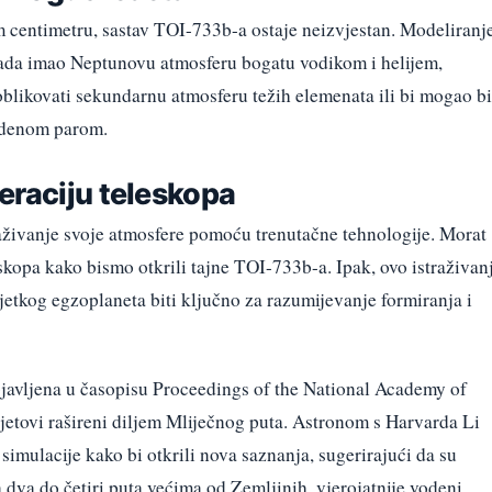
centimetru, sastav TOI-733b-a ostaje neizvjestan. Modeliranj
kada imao Neptunovu atmosferu bogatu vodikom i helijem,
oblikovati sekundarnu atmosferu težih elemenata ili bi mogao bi
odenom parom.
eraciju teleskopa
raživanje svoje atmosfere pomoću trenutačne tehnologije. Morat
skopa kako bismo otkrili tajne TOI-733b-a. Ipak, ovo istraživan
jetkog egzoplaneta biti ključno za razumijevanje formiranja i
objavljena u časopisu Proceedings of the National Academy of
jetovi rašireni diljem Mliječnog puta. Astronom s Harvarda Li
 simulacije kako bi otkrili nova saznanja, sugerirajući da su
a dva do četiri puta većima od Zemljinih, vjerojatnije vodeni