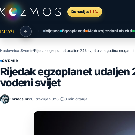
Preskoči na sadržaj
Donacije:
11%
Istraži
Mjesec
Egzoplaneti
Međuzvjezdani objekti
Naslovnica
Svemir
Rijedak egzoplanet udaljen 245 svjetlosnih godina mogao bi b
SVEMIR
Rijedak egzoplanet udaljen 
vodeni svijet
Kozmos.hr
26. travnja 2023.
3 min čitanja