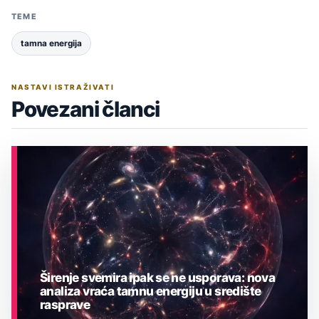
TEME
tamna energija
NASTAVI ISTRAŽIVATI
Povezani članci
Širenje svemira ipak se ne usporava: nova
analiza vraća tamnu energiju u središte
rasprave