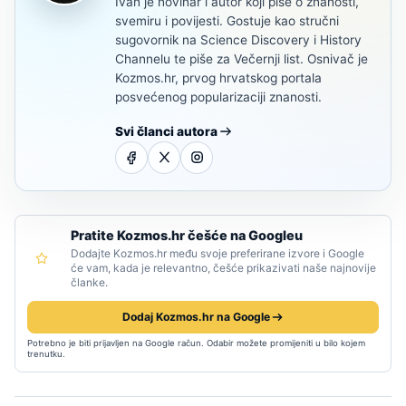
Ivan je novinar i autor koji piše o znanosti,
svemiru i povijesti. Gostuje kao stručni
sugovornik na Science Discovery i History
Channelu te piše za Večernji list. Osnivač je
Kozmos.hr, prvog hrvatskog portala
posvećenog popularizaciji znanosti.
Svi članci autora
Pratite Kozmos.hr češće na Googleu
Dodajte Kozmos.hr među svoje preferirane izvore i Google
će vam, kada je relevantno, češće prikazivati naše najnovije
članke.
Dodaj Kozmos.hr na Google
Potrebno je biti prijavljen na Google račun. Odabir možete promijeniti u bilo kojem
trenutku.