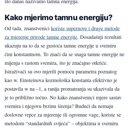
što danas nazivamo tamna energija.
Kako mjerimo tamnu energiju?
Od tada, znanstvenici
koriste supernove i druge metode
za mjerenje prirode tamne energije
. Dosadašnji rezultati
ukazuju na to da se gustoća tamne energije u svemiru
čini konstantnom. To znači da se snaga tamne energije ne
mijenja s rastom svemira, što je značajno otkriće.
Istraživači su ovo mjerili pomoću parametra poznatog
kao w. Einsteinova kozmološka konstanta efektivno je
postavila w na –1, a ranija promatranja su ukazivala da
je to približno točno. No kako znanstvenici mjere sastav
svemira i njegovu brzinu širenja? Budući da nemaju
doslovne vrpce za mjerenje ili ogromne vage, koriste se
metodom “standardnih svijeća” – objektima u svemiru