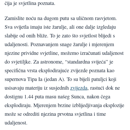
čija je svjetlina poznata.
Zamislite noću na dugom putu sa uličnom rasvjetom.
Sva svijetla imaju iste žarulje, ali one dalje izgledaju
slabije od onih bliže. To je zato što svjetlost blijedi s
udaljenosti. Poznavanjem snage žarulje i mjerenjem
njezine prividne svjetline, možemo izračunati udaljenost
do svjetiljke. Za astronome, “standardna svijeća” je
specifična vrsta eksplodirajuće zvijezde poznata kao
supernova Tipa Ia (jedan A). To su bijeli patuljci koji
usisavaju materiju iz susjednih
zvijezda
, rastući dok ne
dostignu 1.44 puta masu našeg Sunca, nakon čega
eksplodiraju. Mjerenjem brzine izblijedjivanja eksplozije
može se odrediti njezina prvotna svjetlina i time
udaljenost.