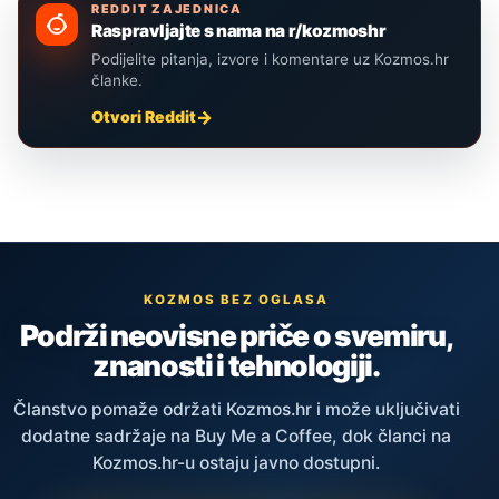
REDDIT ZAJEDNICA
Raspravljajte s nama na r/kozmoshr
Podijelite pitanja, izvore i komentare uz Kozmos.hr
članke.
Otvori Reddit
KOZMOS BEZ OGLASA
Podrži neovisne priče o svemiru,
znanosti i tehnologiji.
Članstvo pomaže održati Kozmos.hr i može uključivati
dodatne sadržaje na Buy Me a Coffee, dok članci na
Kozmos.hr-u ostaju javno dostupni.