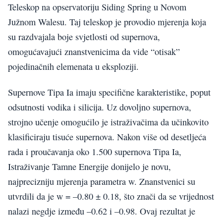
Teleskop na opservatoriju Siding Spring u Novom
Južnom Walesu. Taj teleskop je provodio mjerenja koja
su razdvajala boje svjetlosti od supernova,
omogućavajući znanstvenicima da vide “otisak”
pojedinačnih elemenata u eksploziji.
Supernove Tipa Ia imaju specifične karakteristike, poput
odsutnosti vodika i silicija. Uz dovoljno supernova,
strojno učenje omogućilo je istraživačima da učinkovito
klasificiraju tisuće supernova. Nakon više od desetljeća
rada i proučavanja oko 1.500 supernova Tipa Ia,
Istraživanje Tamne Energije donijelo je novu,
najprecizniju mjerenja parametra w. Znanstvenici su
utvrdili da je w = –0.80 ± 0.18, što znači da se vrijednost
nalazi negdje između –0.62 i –0.98. Ovaj rezultat je