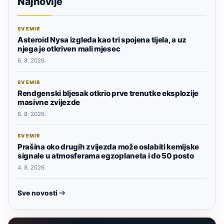
Najnovije
SVEMIR
Asteroid Nysa izgleda kao tri spojena tijela, a uz
njega je otkriven mali mjesec
6. 8. 2026.
SVEMIR
Rendgenski bljesak otkrio prve trenutke eksplozije
masivne zvijezde
6. 8. 2026.
SVEMIR
Prašina oko drugih zvijezda može oslabiti kemijske
signale u atmosferama egzoplaneta i do 50 posto
4. 8. 2026.
Sve novosti