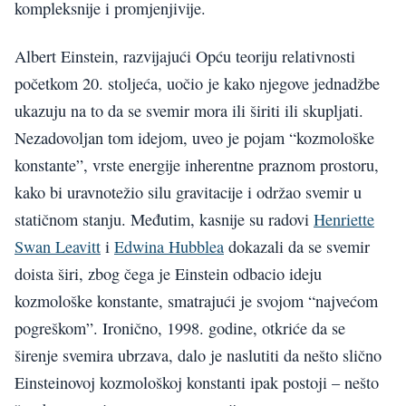
kompleksnije i promjenjivije.
Albert Einstein, razvijajući Opću teoriju relativnosti
početkom 20. stoljeća, uočio je kako njegove jednadžbe
ukazuju na to da se svemir mora ili širiti ili skupljati.
Nezadovoljan tom idejom, uveo je pojam “kozmološke
konstante”, vrste energije inherentne praznom prostoru,
kako bi uravnotežio silu gravitacije i održao svemir u
statičnom stanju. Međutim, kasnije su radovi
Henriette
Swan Leavitt
i
Edwina Hubblea
dokazali da se svemir
doista širi, zbog čega je Einstein odbacio ideju
kozmološke konstante, smatrajući je svojom “najvećom
pogreškom”. Ironično, 1998. godine, otkriće da se
širenje svemira ubrzava, dalo je naslutiti da nešto slično
Einsteinovoj kozmološkoj konstanti ipak postoji – nešto