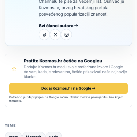
Channelu te piše za Večernji list. Osnivač je
Kozmos.hr, prvog hrvatskog portala
posvećenog popularizaciji znanosti.
Svi članci autora
Pratite Kozmos.hr češće na Googleu
Dodajte Kozmos.hr među svoje preferirane izvore i Google
će vam, kada je relevantno, češće prikazivati naše najnovije
članke.
Dodaj Kozmos.hr na Google
Potrebno je biti prijavljen na Google račun. Odabir možete promijeniti u bilo kojem
trenutku.
TEME