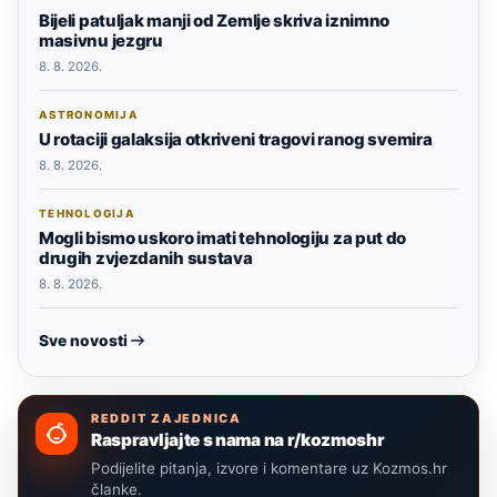
Bijeli patuljak manji od Zemlje skriva iznimno
masivnu jezgru
8. 8. 2026.
ASTRONOMIJA
U rotaciji galaksija otkriveni tragovi ranog svemira
8. 8. 2026.
TEHNOLOGIJA
Mogli bismo uskoro imati tehnologiju za put do
drugih zvjezdanih sustava
8. 8. 2026.
Sve novosti
REDDIT ZAJEDNICA
Raspravljajte s nama na r/kozmoshr
Podijelite pitanja, izvore i komentare uz Kozmos.hr
članke.