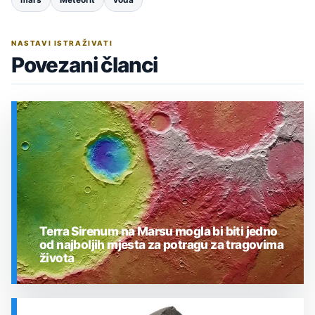
mars
Meteorit
voda
NASTAVI ISTRAŽIVATI
Povezani članci
Terra Sirenum na Marsu mogla bi biti jedno
od najboljih mjesta za potragu za tragovima
života