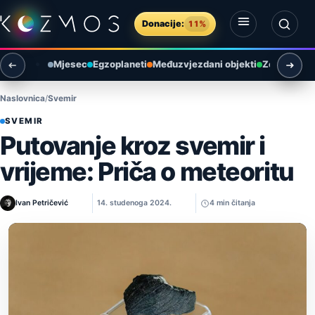
Preskoči na sadržaj
Donacije:
11%
Otvori izbornik
Otvori pretragu
Mjesec
Egzoplaneti
Međuzvjezdani objekti
Zemlja i ok
Naslovnica
Svemir
SVEMIR
Putovanje kroz svemir i
vrijeme: Priča o meteoritu
Ivan Petričević
14. studenoga 2024.
4 min čitanja