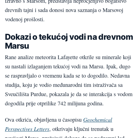
izravno s Marsom, predstavlja neprocjenjivo bogatstvo
drevnih tajni i sada donosi nova saznanja o Marsovoj
vodenoj prošlosti.
Dokazi o tekućoj vodi na drevnom
Marsu
Rane analize meteorita Lafayette otkrile su minerale koji
su nastali izlaganjem tekućoj vodi na Marsu. Ipak, dugo
se raspravljalo o vremenu kada se to dogodilo. Nedavna
studija, koju je vodio međunarodni tim istraživača sa
Sveučilišta Purdue, pokazala je da se interakcija s vodom
dogodila prije otprilike 742 milijuna godina.
Geochemical
Ova otkrića, objavljena u časopisu
Perspectives Letters
, otkrivaju ključni trenutak u
povijesti Marsa, pružajući dokaze da se podzemni led