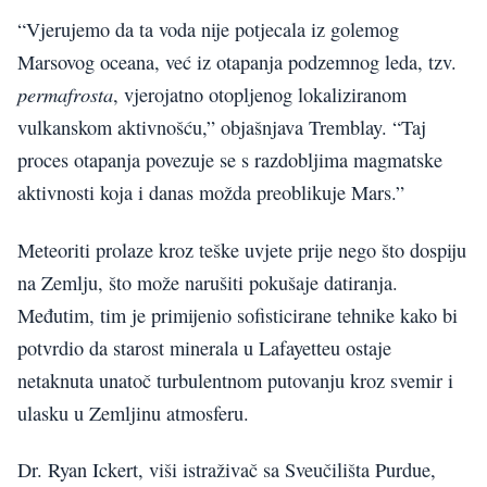
“Vjerujemo da ta voda nije potjecala iz golemog
Marsovog oceana, već iz otapanja podzemnog leda, tzv.
permafrosta
, vjerojatno otopljenog lokaliziranom
vulkanskom aktivnošću,” objašnjava Tremblay. “Taj
proces otapanja povezuje se s razdobljima magmatske
aktivnosti koja i danas možda preoblikuje Mars.”
Meteoriti prolaze kroz teške uvjete prije nego što dospiju
na Zemlju, što može narušiti pokušaje datiranja.
Međutim, tim je primijenio sofisticirane tehnike kako bi
potvrdio da starost minerala u Lafayetteu ostaje
netaknuta unatoč turbulentnom putovanju kroz svemir i
ulasku u Zemljinu atmosferu.
Dr. Ryan Ickert, viši istraživač sa Sveučilišta Purdue,