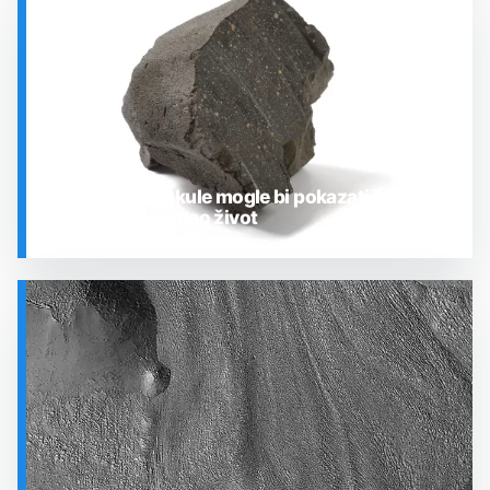
SVEMIR
Zrcalne molekule mogle bi pokazati je li
Mars nekoć imao život
SVEMIR