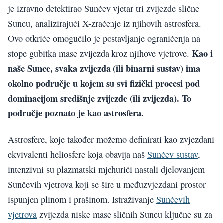
je izravno detektirao Sunčev vjetar tri zvijezde slične
Suncu, analizirajući X-zračenje iz njihovih astrosfera.
Ovo otkriće omogućilo je postavljanje ograničenja na
Kao i
stope gubitka mase zvijezda kroz njihove vjetrove.
naše Sunce, svaka zvijezda (ili binarni sustav) ima
okolno područje u kojem su svi fizički procesi pod
dominacijom središnje zvijezde (ili zvijezda). To
područje poznato je kao astrosfera.
Astrosfere, koje također možemo definirati kao zvjezdani
ekvivalenti heliosfere koja obavija naš
Sunčev sustav
,
intenzivni su plazmatski mjehurići nastali djelovanjem
Sunčevih vjetrova koji se šire u međuzvjezdani prostor
ispunjen plinom i prašinom. Istraživanje
Sunčevih
vjetrova
zvijezda niske mase sličnih Suncu ključne su za