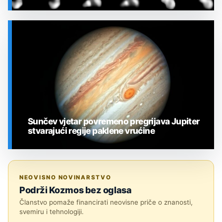
SVEMIR
Sunčev vjetar povremeno pregrijava Jupiter
stvarajući regije paklene vrućine
SVEMIR
NEOVISNO NOVINARSTVO
Podrži Kozmos bez oglasa
Članstvo pomaže financirati neovisne priče o znanosti,
svemiru i tehnologiji.