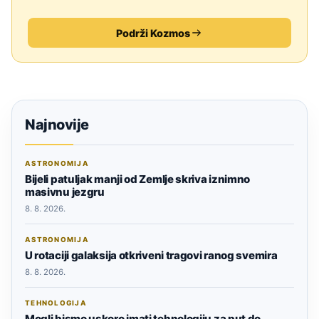
Podrži Kozmos
Najnovije
ASTRONOMIJA
Bijeli patuljak manji od Zemlje skriva iznimno
masivnu jezgru
8. 8. 2026.
ASTRONOMIJA
U rotaciji galaksija otkriveni tragovi ranog svemira
8. 8. 2026.
TEHNOLOGIJA
Mogli bismo uskoro imati tehnologiju za put do