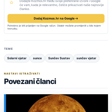
Dodajte Kozmos.hr među svoje preferirane izvore i Google
će vam, kada je relevantno, češće prikazivati naše najnovije
članke.
Dodaj Kozmos.hr na Google
Potrebno je biti prijavljen na Google račun. Odabir možete promijeniti u bilo kojem
trenutku.
TEME
Solarni vjetar
sunce
Sunčev Sustav
sunčev vjetar
NASTAVI ISTRAŽIVATI
Povezani članci