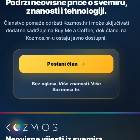
Podrži neovisne priče o svemiru,
znanosti i tehnologiji.
Članstvo pomaže održati Kozmos.hr i može uključivati
dodatne sadržaje na Buy Me a Coffee, dok članci na
Kozmos.hr-u ostaju javno dostupni.
Postani član
Bez oglasa. Više znanosti. Više
Kozmosa.hr.
Podnožje stranice
Neovisne vijesti iz svemira,