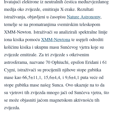
hvatajući elektrone iz neutralnih čestica međuzvjezdanog
medija oko zvijezde, emitiraju X-zrake. Rezultati
istraživanja, objavljeni u časopisu
Nature Astronomy
,
temelje se na promatranjima svemirskim teleskopom
XMM-Newton. Istraživači su analizirali spektralne linije
iona kisika pomoću
XMM-Newtona
te uspjeli odrediti
količinu kisika i ukupnu masu Sunčevog vjetra koje su
zvijezde emitirale. Za tri zvijezde s otkrivenim
astrosferama, nazvane 70 Ophiuchi, epsilon Eridani i 61
Cygni, istraživači su procijenili njihove stope gubitka
mase kao 66,5±11,1, 15,6±4,4, i 9,6±4,1 puta veće od
stope gubitka mase našeg Sunca. Ovo ukazuje na to da
su vjetrovi tih zvijezda mnogo jači od Sunčeva vjetra, što
se može objasniti jačom magnetskom aktivnošću tih
zvijezda.