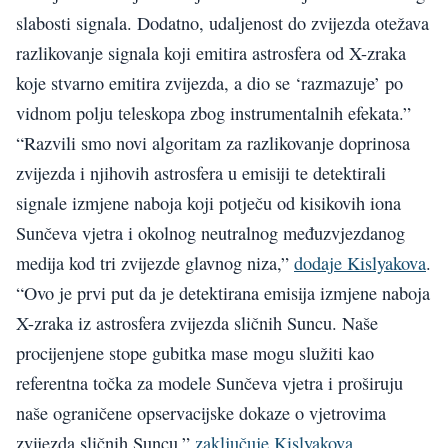
slabosti signala. Dodatno, udaljenost do zvijezda otežava
razlikovanje signala koji emitira astrosfera od X-zraka
koje stvarno emitira zvijezda, a dio se ‘razmazuje’ po
vidnom polju teleskopa zbog instrumentalnih efekata.”
“Razvili smo novi algoritam za razlikovanje doprinosa
zvijezda i njihovih astrosfera u emisiji te detektirali
signale izmjene naboja koji potječu od kisikovih iona
Sunčeva vjetra i okolnog neutralnog međuzvjezdanog
medija kod tri zvijezde glavnog niza,”
dodaje Kislyakova
.
“Ovo je prvi put da je detektirana emisija izmjene naboja
X-zraka iz astrosfera zvijezda sličnih Suncu. Naše
procijenjene stope gubitka mase mogu služiti kao
referentna točka za modele Sunčeva vjetra i proširuju
naše ograničene opservacijske dokaze o vjetrovima
zvijezda sličnih Suncu,”
zaključuje Kislyakova
.