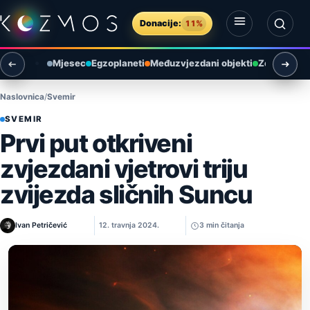
Preskoči na sadržaj
Donacije:
11%
Otvori izbornik
Otvori pretragu
Mjesec
Egzoplaneti
Međuzvjezdani objekti
Zemlja i ok
Naslovnica
Svemir
SVEMIR
Prvi put otkriveni
zvjezdani vjetrovi triju
zvijezda sličnih Suncu
Ivan Petričević
12. travnja 2024.
3 min čitanja