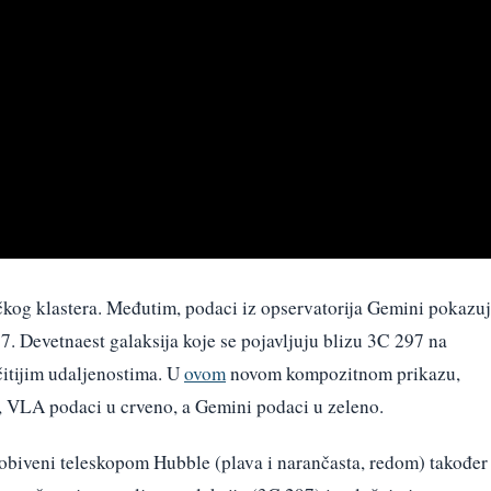
ičkog klastera. Međutim, podaci iz opservatorija Gemini pokazu
7. Devetnaest galaksija koje se pojavljuju blizu 3C 297 na
čitijim udaljenostima. U
ovom
novom kompozitnom prikazu,
, VLA podaci u crveno, a Gemini podaci u zeleno.
 dobiveni teleskopom Hubble (plava i narančasta, redom) također