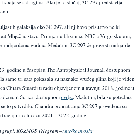
i i spaja se s drugima. Ako je to slučaj, 3C 297 predstavlja
đenu.
uljastih galaksija oko 3C 297, ali njihovo prisustvo ne bi
put Mliječne staze. Primjeri u blizini su M87 u Virgo skupini,
ke milijardama godina. Međutim, 3C 297 će provesti milijarde
2023. godine u časopisu The Astrophysical Journal, dostupnom
la samo tri sata pokazala su naznake vrućeg plina koji je viđen
orica Chiara Stuardi u radu objavljenom u travnju 2018. godine u
upplement Series, dostupnom
ovdje
. Međutim, bila su potrebna
 se to potvrdilo. Chandra promatranja 3C 297 provedena su
travnju i kolovozu 2021. i 2022. godine.
ram grupi. KOZMOS Telegram –
t.me/kozmoshr