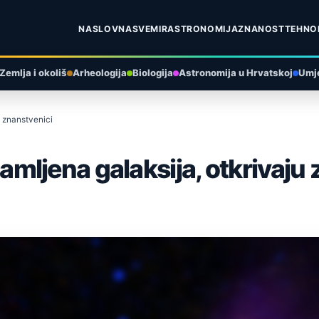
NASLOVNA
SVEMIR
ASTRONOMIJA
ZNANOST
TEHNO
Zemlja i okoliš
Arheologija
Biologija
Astronomija u Hrvatskoj
Umje
 znanstvenici
ljena galaksija, otkrivaju 