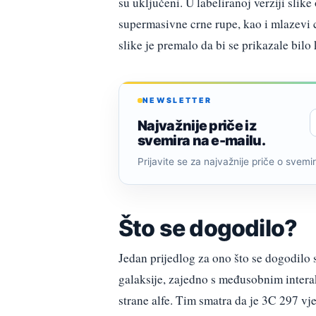
su uključeni. U labeliranoj verziji slik
supermasivne crne rupe, kao i mlazevi c
slike je premalo da bi se prikazale bilo
NEWSLETTER
Najvažnije priče iz
svemira na e-mailu.
Prijavite se za najvažnije priče o svemiru
Što se dogodilo?
Jedan prijedlog za ono što se dogodilo s
galaksije, zajedno s međusobnim intera
strane alfe. Tim smatra da je 3C 297 vj