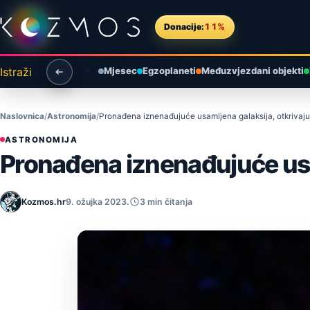
Preskoči na sadržaj
Donacije:
11%
Istraži
Mjesec
Egzoplaneti
Međuzvjezdani objekti
Naslovnica
Astronomija
Pronađena iznenađujuće usamljena galaksija, otkrivaju
ASTRONOMIJA
Pronađena iznenađujuće usam
Kozmos.hr
9. ožujka 2023.
3 min čitanja