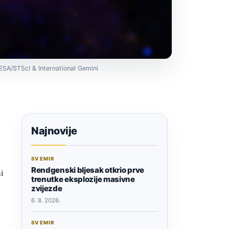
/ESA/STScI & International Gemini
Najnovije
SVEMIR
Rendgenski bljesak otkrio prve
i
trenutke eksplozije masivne
zvijezde
6. 8. 2026.
SVEMIR