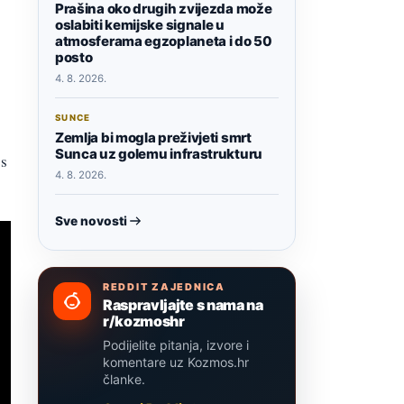
Prašina oko drugih zvijezda može
oslabiti kemijske signale u
atmosferama egzoplaneta i do 50
posto
4. 8. 2026.
SUNCE
Zemlja bi mogla preživjeti smrt
Sunca uz golemu infrastrukturu
 s
4. 8. 2026.
Sve novosti
REDDIT ZAJEDNICA
Raspravljajte s nama na
r/kozmoshr
Podijelite pitanja, izvore i
komentare uz Kozmos.hr
članke.