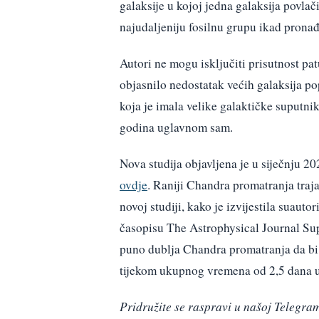
galaksije u kojoj jedna galaksija povlač
najudaljeniju fosilnu grupu ikad prona
Autori ne mogu isključiti prisutnost pat
objasnilo nedostatak većih galaksija po
koja je imala velike galaktičke suputni
godina uglavnom sam.
Nova studija objavljena je u siječnju 
ovdje
. Raniji Chandra promatranja traja
novoj studiji, kako je izvijestila suaut
časopisu The Astrophysical Journal S
puno dublja Chandra promatranja da bi
tijekom ukupnog vremena od 2,5 dana u 
Pridružite se raspravi u našoj Teleg