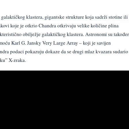
alaktičkog klastera, gigantske strukture koja sadrži stotine ili
kovi koje je otkrio Chandra otkrivaju velike količine plina
kteristično obilježje galaktičkog klastera. Astronomi su također
moću Karl G. Jansky Very Large Array – koji je savijen
ndra podaci pokazuju dokaze da se drugi mlaz kvazara sudario
čku” X-zraka.