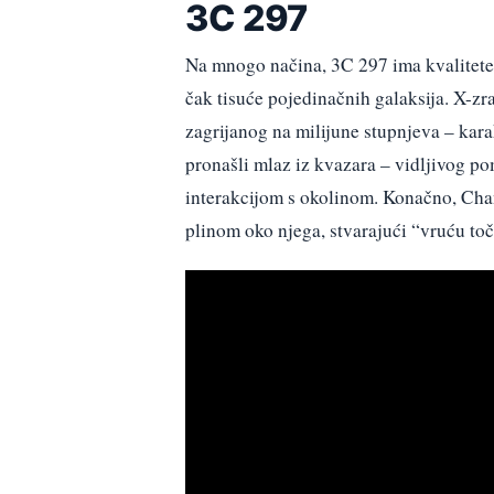
3C 297
Na mnogo načina, 3C 297 ima kvalitete g
čak tisuće pojedinačnih galaksija. X-zra
zagrijanog na milijune stupnjeva – kara
pronašli mlaz iz kvazara – vidljivog po
interakcijom s okolinom. Konačno, Cha
plinom oko njega, stvarajući “vruću to