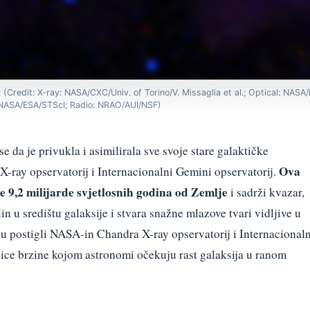
: (Credit: X-ray: NASA/CXC/Univ. of Torino/V. Missaglia et al.; Optical: NASA
NASA/ESA/STScI; Radio: NRAO/AUI/NSF)
e da je privukla i asimilirala sve svoje stare galaktičke
Ova
-ray opservatorij i Internacionalni Gemini opservatorij.
ke 9,2 milijarde svjetlosnih godina od Zemlje
i sadrži kvazar,
n u središtu galaksije i stvara snažne mlazove tvari vidljive u
 su postigli NASA-in Chandra X-ray opservatorij i Internacionaln
ice brzine kojom astronomi očekuju rast galaksija u ranom