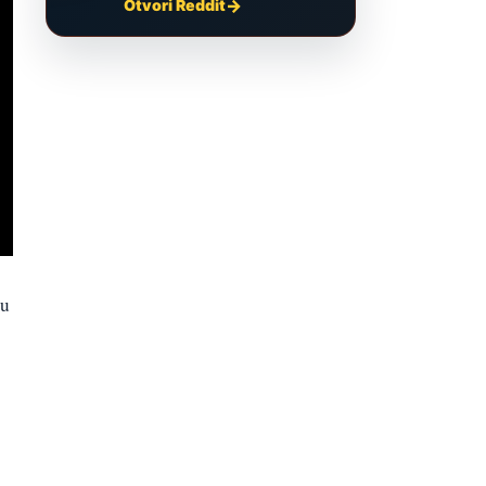
Otvori Reddit
ju