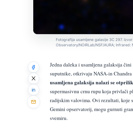
Fotografija usamljene galasije 3C 297. Izvor
Observatory/NOIRLab/NSF/AURA; Infrared: 
Jedna daleka i usamljena galaksija čini s
suputnike, otkrivaju NASA-in Chandra X
usamljena galaksija nalazi se otprili
supermasivnu crnu rupu koja privlači pli
radijskim valovima. Ovi rezultati, koje
Gemini opservatorij, mogu gurnuti gran
svemiru.