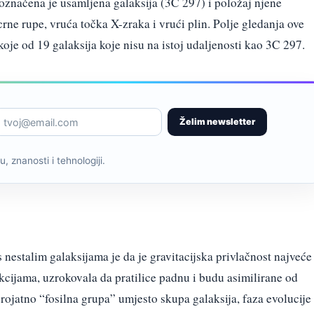
e označena je usamljena galaksija (3C 297) i položaj njene
rne rupe, vruća točka X-zraka i vrući plin. Polje gledanja ove
 koje od 19 galaksija koje nisu na istoj udaljenosti kao 3C 297.
Želim newsletter
, znanosti i tehnologiji.
 nestalim galaksijama je da je gravitacijska privlačnost najveće
kcijama, uzrokovala da pratilice padnu i budu asimilirane od
erojatno “fosilna grupa” umjesto skupa galaksija, faza evolucije