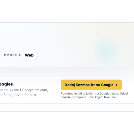
Web
PROFILI
oogleu
Dodaj Kozmos.hr na Google
rane izvore i Google će vam,
Potrebno je biti prijavljen na Google račun. Odabir
 naše najnovije članke.
možete promijeniti u bilo kojem trenutku.