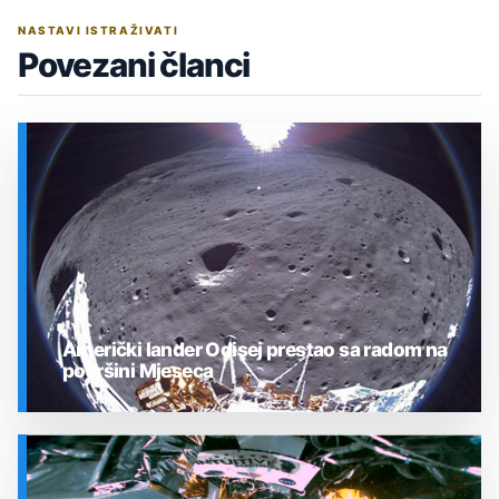
NASTAVI ISTRAŽIVATI
Povezani članci
Američki lander Odisej prestao sa radom na
površini Mjeseca
SVEMIR