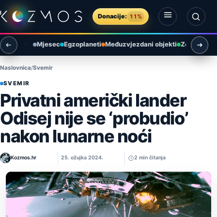
Preskoči na sadržaj
Donacije:
11%
Otvori izbornik
Otvori pretragu
Mjesec
Egzoplaneti
Međuzvjezdani objekti
Zemlja i ok
Naslovnica
Svemir
SVEMIR
Privatni američki lander
Odisej nije se ‘probudio’
nakon lunarne noći
Kozmos.hr
25. ožujka 2024.
2 min čitanja