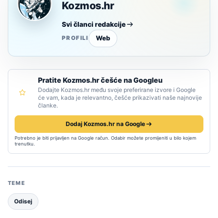
Kozmos.hr
Svi članci redakcije
Web
PROFILI
Pratite Kozmos.hr češće na Googleu
Dodajte Kozmos.hr među svoje preferirane izvore i Google
će vam, kada je relevantno, češće prikazivati naše najnovije
članke.
Dodaj Kozmos.hr na Google
Potrebno je biti prijavljen na Google račun. Odabir možete promijeniti u bilo kojem
trenutku.
TEME
Odisej