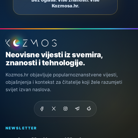
Bez oglasa. Više znanosti. Više
Kozmosa.hr.
Podnožje stranice
Neovisne vijesti iz svemira,
znanosti i tehnologije.
Kozmos.hr objavljuje popularnoznanstvene vijesti,
objašnjenja i kontekst za čitatelje koji žele razumjeti
svijet izvan naslova.
NEWSLETTER