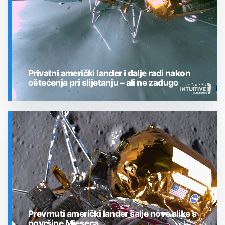
Privatni američki lander i dalje radi nakon
oštećenja pri slijetanju – ali ne zadugo
SVEMIR
Prevrnuti američki lander šalje nove slike s
površine Mjeseca