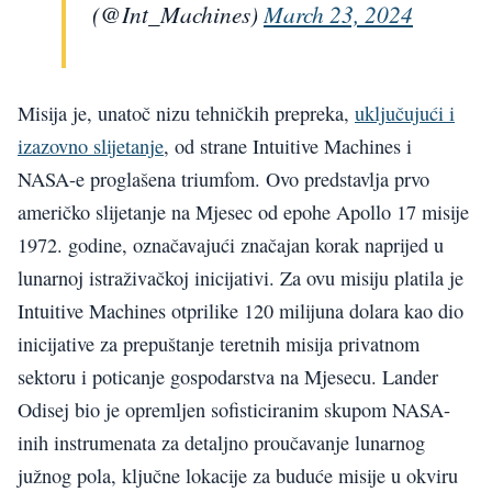
(@Int_Machines)
March 23, 2024
Misija je, unatoč nizu tehničkih prepreka,
uključujući i
izazovno slijetanje
, od strane Intuitive Machines i
NASA-e proglašena triumfom. Ovo predstavlja prvo
američko slijetanje na Mjesec od epohe Apollo 17 misije
1972. godine, označavajući značajan korak naprijed u
lunarnoj istraživačkoj inicijativi. Za ovu misiju platila je
Intuitive Machines otprilike 120 milijuna dolara kao dio
inicijative za prepuštanje teretnih misija privatnom
sektoru i poticanje gospodarstva na Mjesecu. Lander
Odisej bio je opremljen sofisticiranim skupom NASA-
inih instrumenata za detaljno proučavanje lunarnog
južnog pola, ključne lokacije za buduće misije u okviru