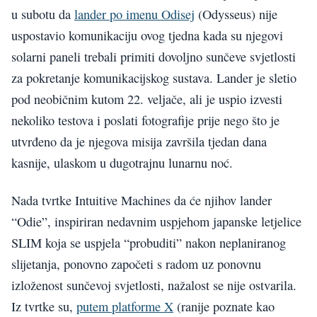
u subotu da
lander po imenu Odisej
(Odysseus) nije
uspostavio komunikaciju ovog tjedna kada su njegovi
solarni paneli trebali primiti dovoljno sunčeve svjetlosti
za pokretanje komunikacijskog sustava. Lander je sletio
pod neobičnim kutom 22. veljače, ali je uspio izvesti
nekoliko testova i poslati fotografije prije nego što je
utvrđeno da je njegova misija završila tjedan dana
kasnije, ulaskom u dugotrajnu lunarnu noć.
Nada tvrtke Intuitive Machines da će njihov lander
“Odie”, inspiriran nedavnim uspjehom japanske letjelice
SLIM koja se uspjela “probuditi” nakon neplaniranog
slijetanja, ponovno započeti s radom uz ponovnu
izloženost sunčevoj svjetlosti, nažalost se nije ostvarila.
Iz tvrtke su,
putem platforme X
(ranije poznate kao