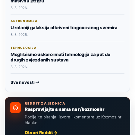
masivnu jezgru
8. 8. 2026.
ASTRONOMIJA
U rotaciji galaksija otkriveni tragovi ranog svemira
8. 8. 2026.
TEHNOLOGIJA
Mogli bismo uskoro imati tehnologiju za put do
drugih zvjezdanih sustava
8. 8. 2026.
Sve novosti
REDDIT ZAJEDNICA
Raspravljajte s nama na r/kozmoshr
Podijelite pitanja, izvore i komentare uz Kozmos.hr
članke.
Otvori Reddit