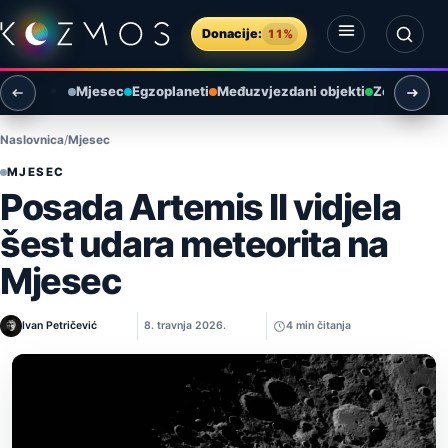
Preskoči na sadržaj
Donacije:
11%
Otvori izbornik
Otvori pretragu
Mjesec
Egzoplaneti
Međuzvjezdani objekti
Zemlja i ok
Naslovnica
Mjesec
MJESEC
Posada Artemis II vidjela
šest udara meteorita na
Mjesec
Ivan Petričević
8. travnja 2026.
4 min čitanja