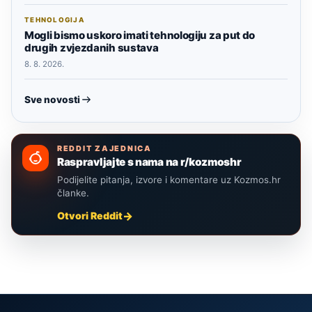
TEHNOLOGIJA
Mogli bismo uskoro imati tehnologiju za put do
drugih zvjezdanih sustava
8. 8. 2026.
Sve novosti
REDDIT ZAJEDNICA
Raspravljajte s nama na r/kozmoshr
Podijelite pitanja, izvore i komentare uz Kozmos.hr
članke.
Otvori Reddit