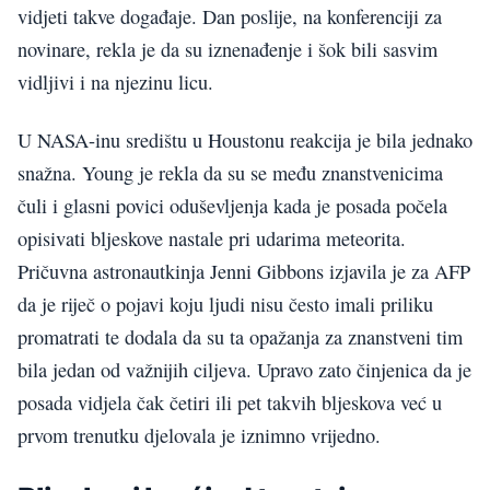
vidjeti takve događaje. Dan poslije, na konferenciji za
novinare, rekla je da su iznenađenje i šok bili sasvim
vidljivi i na njezinu licu.
U NASA-inu središtu u Houstonu reakcija je bila jednako
snažna. Young je rekla da su se među znanstvenicima
čuli i glasni povici oduševljenja kada je posada počela
opisivati bljeskove nastale pri udarima meteorita.
Pričuvna astronautkinja Jenni Gibbons izjavila je za AFP
da je riječ o pojavi koju ljudi nisu često imali priliku
promatrati te dodala da su ta opažanja za znanstveni tim
bila jedan od važnijih ciljeva. Upravo zato činjenica da je
posada vidjela čak četiri ili pet takvih bljeskova već u
prvom trenutku djelovala je iznimno vrijedno.