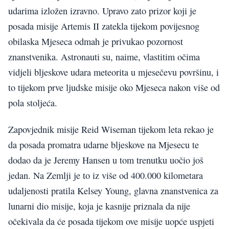
udarima izložen izravno. Upravo zato prizor koji je
posada misije Artemis II zatekla tijekom povijesnog
obilaska Mjeseca odmah je privukao pozornost
znanstvenika. Astronauti su, naime, vlastitim očima
vidjeli bljeskove udara meteorita u mjesečevu površinu, i
to tijekom prve ljudske misije oko Mjeseca nakon više od
pola stoljeća.
Zapovjednik misije Reid Wiseman tijekom leta rekao je
da posada promatra udarne bljeskove na Mjesecu te
dodao da je Jeremy Hansen u tom trenutku uočio još
jedan. Na Zemlji je to iz više od 400.000 kilometara
udaljenosti pratila Kelsey Young, glavna znanstvenica za
lunarni dio misije, koja je kasnije priznala da nije
očekivala da će posada tijekom ove misije uopće uspjeti