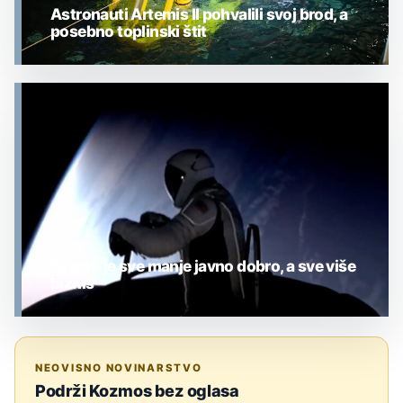
Astronauti Artemis II pohvalili svoj brod, a
posebno toplinski štit
MJESEC
Svemir je sve manje javno dobro, a sve više
biznis
MJESEC
NEOVISNO NOVINARSTVO
Podrži Kozmos bez oglasa