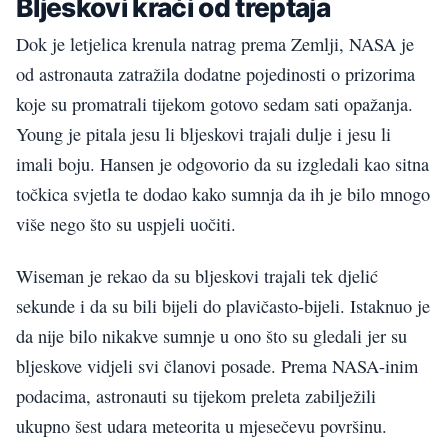
Bljeskovi kraći od treptaja
Dok je letjelica krenula natrag prema Zemlji, NASA je
od astronauta zatražila dodatne pojedinosti o prizorima
koje su promatrali tijekom gotovo sedam sati opažanja.
Young je pitala jesu li bljeskovi trajali dulje i jesu li
imali boju. Hansen je odgovorio da su izgledali kao sitna
točkica svjetla te dodao kako sumnja da ih je bilo mnogo
više nego što su uspjeli uočiti.
Wiseman je rekao da su bljeskovi trajali tek djelić
sekunde i da su bili bijeli do plavičasto-bijeli. Istaknuo je
da nije bilo nikakve sumnje u ono što su gledali jer su
bljeskove vidjeli svi članovi posade. Prema NASA-inim
podacima, astronauti su tijekom preleta zabilježili
ukupno šest udara meteorita u mjesečevu površinu.