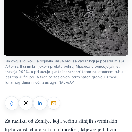
Na ovoj slici koju je objavila NASA vidi se kadar koji je posada misije
Artemis II snimila tijekom preleta pokraj Mjeseca u ponedjeljak, 6.
travnja 2026., a prikazuje gusto izbrazdani teren na istočnom rubu
bazena Južni pol–Aitken te zasjenjeni terminator, granicu između
lunarnog dana i noći. Zasluge: NASA/AP
Za razliku od Zemlje, koja većinu sitnijih svemirskih
tijela zaustavlja visoko u atmosferi, Mjesec je takvim