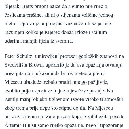
bljesak. Betts pritom ističe da sigurno nije riječ o
česticama prašine, ali ni o stijenama veličine jednog
metra. Upravo je ta procjena važna želi li se jasnije
razumjeti koliko je Mjesec doista izložen stalnim
udarima manjih tijela iz svemira.
Peter Schultz, umirovljeni profesor geoloških znanosti na
Sveučilištu Brown, upozorio je da ova opažanja otvaraju
nova pitanja i pokazuju da bi tok meteora prema
Mjesecu ubuduće trebalo pratiti mnogo pažljivije,
osobito prije uspostave trajne mjesečeve postaje. Na
Zemlji manji objekti uglavnom izgore visoko u atmosferi
zbog trenja prije nego što stignu do tla. Na Mjesecu
takve zaštite nema. Zato prizori koje je zabilježila posada
Artemis II nisu samo rijetko opažanje, nego i upozorenje