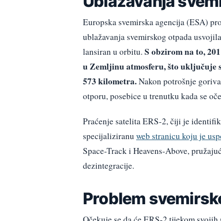
Ublažavanja svem
Europska svemirska agencija (ESA) proa
ublažavanja svemirskog otpada usvojila 
S obzirom na to, 20
lansiran u orbitu.
u Zemljinu atmosferu, što uključuje 
573 kilometra.
Nakon potrošnje goriva 
otporu, posebice u trenutku kada se oč
Praćenje satelita ERS-2, čiji je identifi
specijaliziranu
web stranicu koju je us
Space-Track i Heavens-Above, pružajući
dezintegracije.
Problem svemirsk
Očekuje se da će ERS-2 tijekom svojih