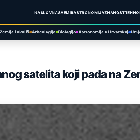
NASLOVNA
SVEMIR
ASTRONOMIJA
ZNANOST
TEHNO
Zemlja i okoliš
Arheologija
Biologija
Astronomija u Hrvatskoj
Umje
nog satelita koji pada na Ze