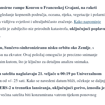
 lansirne rampe Kourou u Francuskoj Gvajani, na raketi
gledanje kopnenih područja, oceana, rijeka, vegetacije i polarn
idljivu svjetlost i ultraljubičasto zračenje.
Kako napominje
uključujući poplav
telit je zabilježio niz prirodnih katastrofa,
.
nu, Sunčevo-sinhroniziranu nisku orbitu oko Zemlje
, s
u na ekvator. Ovaj položaj omogućio je precizno snimanje
nim kutom, što je ključno za detaljnu analizu snimaka.
 satelita naglašavaju 21. veljače u 00:19 po Univerzalnom
d +/- 25 sati. Kako se navedeni datum bliži, očekuje se daljn
RS-2 u trenutku lansiranja, uključujući gorivo, iznosila je
e većina satelita biti konzumirana vatrom tijekom ponovnog