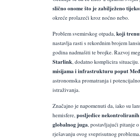
slično onome što je zabilježeno tijek
okreće prolazeći kroz noćno nebo.
koji trenu
Problem svemirskog otpada,
nastavlja rasti s rekordnim brojem lans
godina nadmašiti te brojke. Razvoj meg
Starlink
, dodatno komplicira situaciju
misijama i infrastrukturu poput Me
astronomska promatranja i potencijaln
istraživanja.
Značajno je napomenuti da, iako su lans
posljedice nekontrolirani
hemisfere,
globalnog juga
, postavljajući pitanje
rješavanju ovog sveprisutnog problema