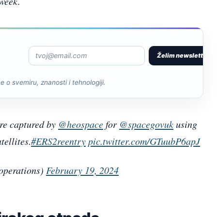
 week.
Želim newsletter
če o svemiru, znanosti i tehnologiji.
re captured by
@heospace
for
@spacegovuk
using
ellites.
#ERS2reentry
pic.twitter.com/GTuubP6apJ
operations)
February 19, 2024