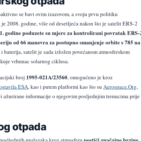
irskog otpada
ktivno se bavi ovim izazovom, a svoju prvu politiku
je 2008. godine, više od desetljeća nakon što je satelit ERS-2
11. godine poduzete su mjere za kontrolirani povratak ERS-
seriju od 66 manevra za postupno smanjenje orbite s 785 na
i baterija, satelit je sada izložen povećanom atmosferskom
ekuje vrhunac solarnog ciklusa.
1995-021A/23560
kacijski broj
, omogućeno je kroz
postavila ESA
, kao i putem platformi kao što su
Aerospace.Org
,
 ažurirane informacije o njegovim posljednjim trenucima prije
og otpada
postići značajne brzine,
 posljednjih prolazaka kroz atmosferu