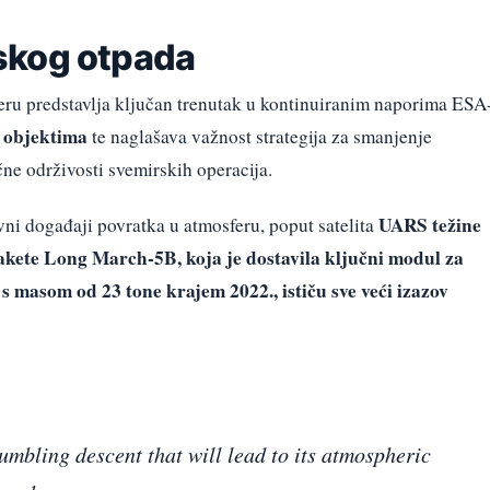
skog otpada
ru predstavlja ključan trenutak u kontinuiranim naporima ESA
m objektima
te naglašava važnost strategija za smanjenje
ne održivosti svemirskih operacija.
UARS težine
vni događaji povratka u atmosferu, poput satelita
 rakete Long March-5B, koja je dostavila ključni modul za
 masom od 23 tone krajem 2022., ističu sve veći izazov
tumbling descent that will lead to its atmospheric