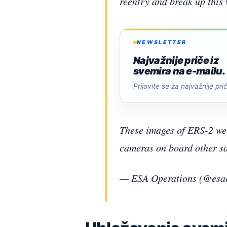
reentry and break up this
NEWSLETTER
Najvažnije priče iz
svemira na e-mailu.
Prijavite se za najvažnije pri
These images of ERS-2 we
cameras on board other sat
— ESA Operations (@esa