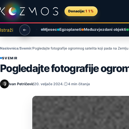
Preskoči na sadržaj
Donacije:
11%
Istraži
Mjesec
Egzoplaneti
Međuzvjezdani objekti
Naslovnica
Svemir
Pogledajte fotografije ogromnog satelita koji pada na Zemlju
SVEMIR
Pogledajte fotografije ogrom
Ivan Petričević
20. veljače 2024.
4 min čitanja