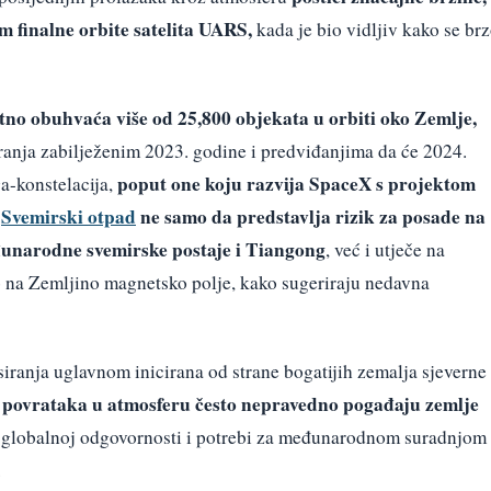
om finalne orbite satelita UARS,
kada je bio vidljiv kako se br
tno obuhvaća više od 25,800 objekata u orbiti oko Zemlje,
iranja zabilježenim 2023. godine i predviđanjima da će 2024.
poput one koju razvija SpaceX s projektom
a-konstelacija,
Svemirski otpad
ne samo da predstavlja rizik za posade na
.
đunarodne svemirske postaje i Tiangong
, već i utječe na
o na Zemljino magnetsko polje, kako sugeriraju nedavna
iranja uglavnom inicirana od strane bogatijih zemalja sjeverne
h povrataka u atmosferu često nepravedno pogađaju zemlje
 o globalnoj odgovornosti i potrebi za međunarodnom suradnjom
.