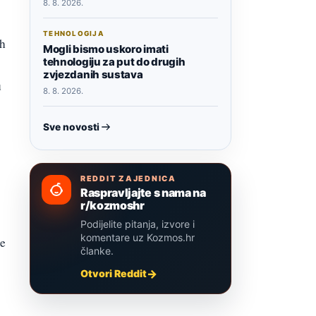
8. 8. 2026.
TEHNOLOGIJA
ih
Mogli bismo uskoro imati
tehnologiju za put do drugih
zvjezdanih sustava
u
8. 8. 2026.
Sve novosti
REDDIT ZAJEDNICA
Raspravljajte s nama na
r/kozmoshr
Podijelite pitanja, izvore i
komentare uz Kozmos.hr
je
članke.
Otvori Reddit