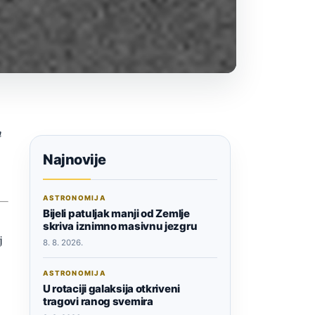
n
Najnovije
ASTRONOMIJA
Bijeli patuljak manji od Zemlje
skriva iznimno masivnu jezgru
j
8. 8. 2026.
ASTRONOMIJA
U rotaciji galaksija otkriveni
tragovi ranog svemira