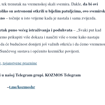
da bi ovi
j. tek trenutak na vremenskoj skali svemira. Dakle,
koliko su astronomi otkrili u bijelim patuljcima, ovo svemirs
ano
– točnije u isto vrijeme kada je nastala i sama zvijezda.
četak puno većeg istraživanja i poduhvata
– „Svaki put kad
mo prikupiti više dokaza i naučiti više o tome kako nastaju
 da će budućnost donijeti još važnih otkrića i da ćemo vremen
 Sunčevog sustava i općenito kozmičke povijesti.
e, tajanstvene praznine
avi u našoj Telegram grupi. KOZMOS Telegram
–
t.me/kozmoshr