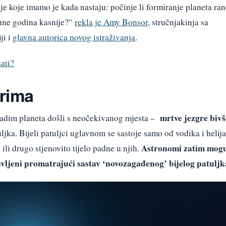
nje koje imamo je kada nastaju: počinje li formiranje planeta ran
ijune godina kasnije?“
rekla je Amy Bonsor
, stručnjakinja sa
ji i
glavna autorica novog istraživanja
.
ati?
orima
mrtve jezgre bivš
mladim planeta došli s neočekivanog mjesta –
atuljka. Bijeli patuljci uglavnom se sastoje samo od vodika i helija
Astronomi zatim mog
ili drugo stjenovito tijelo padne u njih.
ravljeni promatrajući sastav ‘novozagađenog’ bijelog patuljk