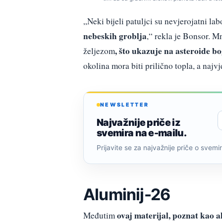
„Neki bijeli patuljci su nevjerojatni labo
nebeskih groblja
,“ rekla je Bonsor. M
, što ukazuje na asteroide b
željezom
okolina mora biti prilično topla, a najvj
NEWSLETTER
Najvažnije priče iz
svemira na e-mailu.
Prijavite se za najvažnije priče o svemiru
Aluminij-26
ovaj materijal, poznat kao 
Međutim