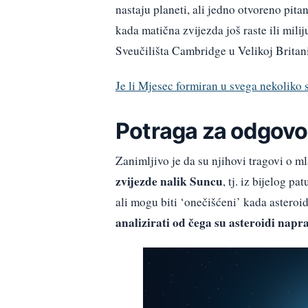
nastaju planeti, ali jedno otvoreno pita
kada matična zvijezda još raste ili mil
Sveučilišta Cambridge u Velikoj Britani
Je li Mjesec formiran u svega nekoliko s
Potraga za odgov
Zanimljivo je da su njihovi tragovi o 
zvijezde nalik Suncu
, tj. iz bijelog p
ali mogu biti ‘onečišćeni’ kada asteroid 
analizirati od čega su asteroidi nap