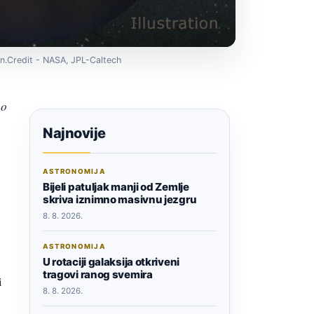
ion.Credit - NASA, JPL-Caltech
no
Najnovije
ASTRONOMIJA
Bijeli patuljak manji od Zemlje
skriva iznimno masivnu jezgru
8. 8. 2026.
ASTRONOMIJA
U rotaciji galaksija otkriveni
tragovi ranog svemira
i
8. 8. 2026.