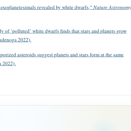
 exoplanetesimals revealed by white dwarfs,“
Nature Astronom
 of ‘polluted’ white dwarfs finds that stars and planets grow
studenoga 2022).
porized asteroids suggest planets and stars form at the same
a 2022).