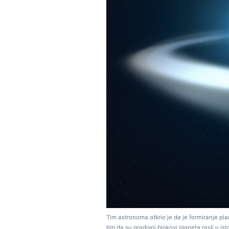
Tim astronoma otkrio je da je formiranje p
tim da su gradivni blokovi planeta rasli u i