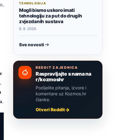
o,
TEHNOLOGIJA
Mogli bismo uskoro imati
tehnologiju za put do drugih
zvjezdanih sustava
8. 8. 2026.
Sve novosti
REDDIT ZAJEDNICA
e
Raspravljajte s nama na
r/kozmoshr
,
Podijelite pitanja, izvore i
u
komentare uz Kozmos.hr
članke.
a
.
Otvori Reddit