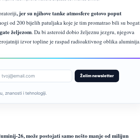
, jer su njihove tanke atmosfere gotovo poput
ratoriji
nogi od 200 bijelih patuljaka koje je tim promatrao bili su bogat
ogate željezom
. Da bi asteroid dobio željeznu jezgru, njegova
erojatniji izvor topline je raspad radioaktivnog oblika aluminija
Želim newsletter
, znanosti i tehnologiji.
aluminij-26, može postojati samo nešto manje od milijun