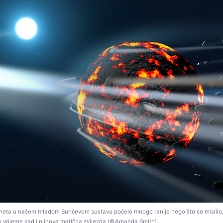
laneta u našem mladom Sunčevom sustavu počelo mnogo ranije nego što se mislilo,
sto vrijeme kad i njihova matična zvijezda (©Amanda Smith).