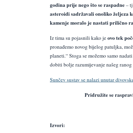
godina prije nego što se raspadne
– t
asteroidi sadržavali onoliko željeza 
kamenje moralo je nastati prilično r
ovo tek po
Iz tima su pojasnili kako je
pronađemo novog bijelog patuljka, može
planeti.“ Stoga se možemo samo nadati
dobiti bolje razumijevanje našeg ranog
Sunčev sustav se nalazi unutar divovsk
Pridružite se raspr
Izvori: