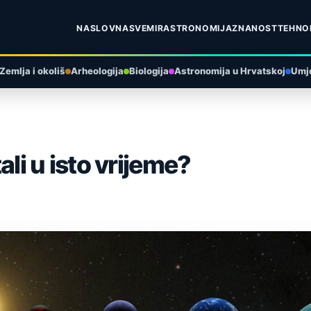
NASLOVNA
SVEMIR
ASTRONOMIJA
ZNANOST
TEHNO
Zemlja i okoliš
Arheologija
Biologija
Astronomija u Hrvatskoj
Umje
ali u isto vrijeme?