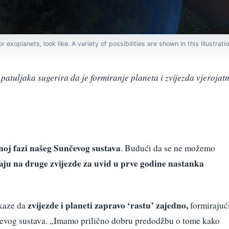
 exoplanets, look like. A variety of possibilities are shown in this illustrat
 patuljaka sugerira da je formiranje planeta i zvijezda vjerojat
noj fazi našeg Sunčevog sustava
. Budući da se ne možemo
aju na druge zvijezde za uvid u prve godine nastanka
zvijezde i planeti zapravo ‘rastu’ zajedno,
kaze da
formirajuć
nčevog sustava. „Imamo prilično dobru predodžbu o tome kako