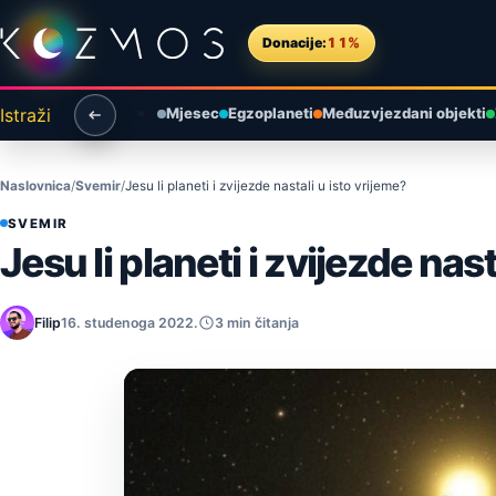
Preskoči na sadržaj
Donacije:
11%
Istraži
Mjesec
Egzoplaneti
Međuzvjezdani objekti
Naslovnica
Svemir
Jesu li planeti i zvijezde nastali u isto vrijeme?
SVEMIR
Jesu li planeti i zvijezde nast
Filip
16. studenoga 2022.
3 min čitanja