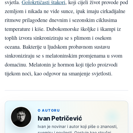
svjetla.
Golokrtičasti štakori
, koji cijeli život provode pod
zemljom i nikada ne vide sunce, ipak imaju cirkadijalne
ritmove prilagođene dnevnim i sezonskim ciklusima
temperature i kiše. Dubokomorske školjke i škampi iz
toplih izvora sinkroniziraju se s plimom i osekom
oceana. Bakterije u ljudskom probavnom sustavu
sinkroniziraju se s melatoninskim promjenama u svom
domaćinu. Melatonin je hormon koji tijelo proizvodi
tijekom noći, kao odgovor na smanjenje svjetlosti.
O AUTORU
Ivan Petričević
Ivan je novinar i autor koji piše o znanosti,
svemiru i povijesti. Gostuje kao stručni