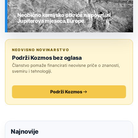
Neobično kemijsko otkriće na površini
Jupiterova mjeseca Europe
SVEMIR
NEOVISNO NOVINARSTVO
Podrži Kozmos bez oglasa
Članstvo pomaže financirati neovisne priče o znanosti,
svemiru i tehnologiji.
Podrži Kozmos
Najnovije