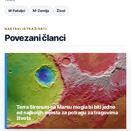
M Patuljci
M-Zemlja
Život
NASTAVI ISTRAŽIVATI
Povezani članci
Terra Sirenum na Marsu mogla bi biti jedno
od najboljih mjesta za potragu za tragovima
života