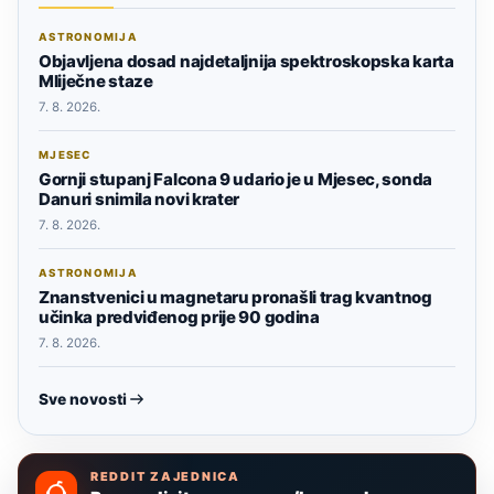
ASTRONOMIJA
Objavljena dosad najdetaljnija spektroskopska karta
Mliječne staze
7. 8. 2026.
MJESEC
Gornji stupanj Falcona 9 udario je u Mjesec, sonda
Danuri snimila novi krater
7. 8. 2026.
ASTRONOMIJA
Znanstvenici u magnetaru pronašli trag kvantnog
učinka predviđenog prije 90 godina
7. 8. 2026.
Sve novosti
REDDIT ZAJEDNICA