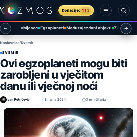
Preskoči na sadržaj
Donacije:
11%
Otvori izbornik
Otvori pretragu
Mjesec
Egzoplaneti
Međuzvjezdani objekti
Zemlja i ok
Naslovnica
Svemir
SVEMIR
Ovi egzoplaneti mogu biti
zarobljeni u vječitom
danu ili vječnoj noći
Ivan Petričević
8. rujna 2024.
3 min čitanja