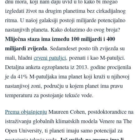
dnu mora, koji nam daju uvid u to kako bi mogao
izgledati život na drugim planetima bez cirkadijalnog
ritma. U našoj galaksiji postoji milijarde potencijalno
nastanjivih planeta. Kako dolazimo do ovog broja?
Mliječna staza ima između 100 milijardi i 400
milijardi zvijezda
. Sedamdeset posto tih zvijezda su
mali, hladni
crveni patuljci,
poznati i kao M-patuljci.
Detaljna anketa egzoplaneta iz 2013. godine procijenila
je da 41% M-patuljaka ima planet koji kruži u njihovoj
nastanjivoj zoni, području u kojem planet ima pravu
temperaturu za postojanje tekuće vode.
Prema objašnjenju
Maureen Cohen, postdoktorandice na
istraživanju globalnih klimatskih modela Venere na The
Open University, ti planeti imaju samo potencijal za
Još uvijek ne znamo ima li
postojanje tekuće vode.