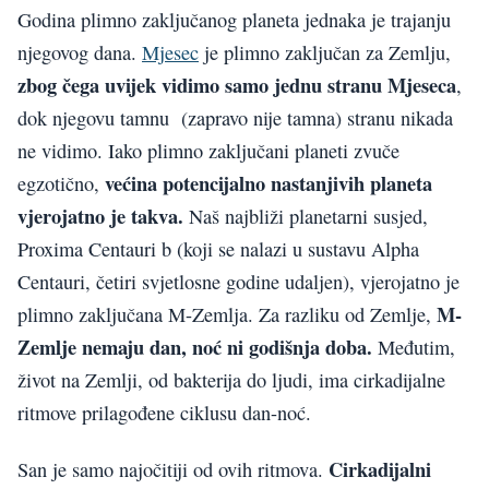
Godina plimno zaključanog planeta jednaka je trajanju
njegovog dana.
Mjesec
je plimno zaključan za Zemlju,
zbog čega uvijek vidimo samo jednu stranu Mjeseca
,
dok njegovu tamnu (zapravo nije tamna) stranu nikada
ne vidimo. Iako plimno zaključani planeti zvuče
većina potencijalno nastanjivih planeta
egzotično,
vjerojatno je takva.
Naš najbliži planetarni susjed,
Proxima Centauri b (koji se nalazi u sustavu Alpha
Centauri, četiri svjetlosne godine udaljen), vjerojatno je
M-
plimno zaključana M-Zemlja. Za razliku od Zemlje,
Zemlje nemaju dan, noć ni godišnja doba.
Međutim,
život na Zemlji, od bakterija do ljudi, ima cirkadijalne
ritmove prilagođene ciklusu dan-noć.
Cirkadijalni
San je samo najočitiji od ovih ritmova.