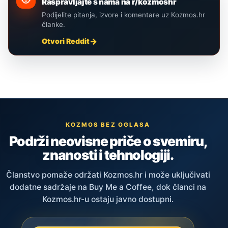
Raspravljajte s nama na r/kozmoshr
Podijelite pitanja, izvore i komentare uz Kozmos.hr
članke.
Otvori Reddit
KOZMOS BEZ OGLASA
Podrži neovisne priče o svemiru,
znanosti i tehnologiji.
Članstvo pomaže održati Kozmos.hr i može uključivati
dodatne sadržaje na Buy Me a Coffee, dok članci na
Kozmos.hr-u ostaju javno dostupni.