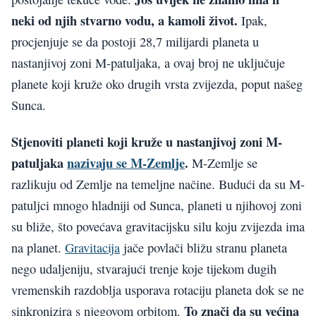
neki od njih stvarno vodu, a kamoli život.
Ipak,
procjenjuje se da postoji 28,7 milijardi planeta u
nastanjivoj zoni M-patuljaka, a ovaj broj ne uključuje
planete koji kruže oko drugih vrsta zvijezda, poput našeg
Sunca.
Stjenoviti planeti koji kruže u nastanjivoj zoni M-
patuljaka
nazivaju se M-Zemlje
.
M-Zemlje se
razlikuju od Zemlje na temeljne načine. Budući da su M-
patuljci mnogo hladniji od Sunca, planeti u njihovoj zoni
su bliže, što povećava gravitacijsku silu koju zvijezda ima
na planet.
Gravitacija
jače povlači bližu stranu planeta
nego udaljeniju, stvarajući trenje koje tijekom dugih
vremenskih razdoblja usporava rotaciju planeta dok se ne
To znači da su većina
sinkronizira s njegovom orbitom.