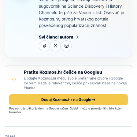
sugovornik na Science Discovery i History
Channelu te piše za Večernji list. Osnivač je
Kozmos.hr, prvog hrvatskog portala
posvećenog popularizaciji znanosti.
Svi članci autora
Pratite Kozmos.hr češće na Googleu
Dodajte Kozmos.hr među svoje preferirane izvore i Google
će vam, kada je relevantno, češće prikazivati naše najnovije
članke.
Dodaj Kozmos.hr na Google
Potrebno je biti prijavljen na Google račun. Odabir možete promijeniti u bilo kojem
trenutku.
TEME