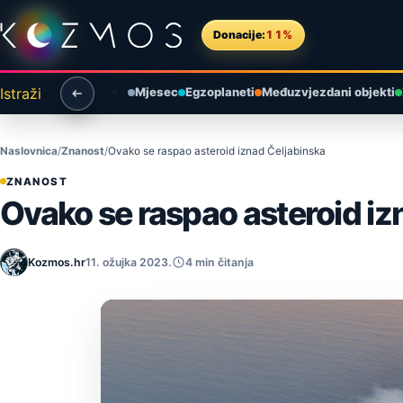
Preskoči na sadržaj
Donacije:
11%
Istraži
Mjesec
Egzoplaneti
Međuzvjezdani objekti
Naslovnica
Znanost
Ovako se raspao asteroid iznad Čeljabinska
ZNANOST
Ovako se raspao asteroid iz
Kozmos.hr
11. ožujka 2023.
4 min čitanja