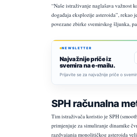
“Naše istraživanje naglašava važnost k
događaja eksplozije asteroida”, rekao j
povezane zbirke svemirskog šljunka, pa
NEWSLETTER
Najvažnije priče iz
svemira na e-mailu.
Prijavite se za najvažnije priče o svemiru
SPH računalna me
Tim istraživača koristio je SPH (smoot
primjenjuje za simuliranje dinamike čvrs
razdvajanja monolitičkog asteroida veli