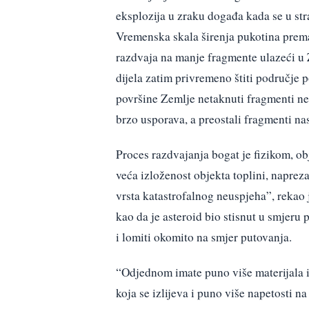
eksplozija u zraku događa kada se u str
Vremenska skala širenja pukotina prema
razdvaja na manje fragmente ulazeći u
dijela zatim privremeno štiti područje
površine Zemlje netaknuti fragmenti ne 
brzo usporava, a preostali fragmenti nas
Proces razdvajanja bogat je fizikom, ob
veća izloženost objekta toplini, naprez
vrsta katastrofalnog neuspjeha”, rekao 
kao da je asteroid bio stisnut u smjeru p
i lomiti okomito na smjer putovanja.
“Odjednom imate puno više materijala i
koja se izlijeva i puno više napetosti n