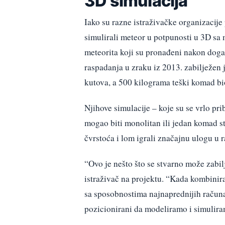
3D simulacija
Iako su razne istraživačke organizacij
simulirali meteor u potpunosti u 3D s
meteorita koji su pronađeni nakon doga
raspadanja u zraku iz 2013. zabilježen
kutova, a 500 kilograma teški komad b
Njihove simulacije – koje su se vrlo pr
mogao biti monolitan ili jedan komad stij
čvrstoća i lom igrali značajnu ulogu u
“Ovo je nešto što se stvarno može zabil
istraživač na projektu. “Kada kombinira
sa sposobnostima najnaprednijih računa
pozicionirani da modeliramo i simulira