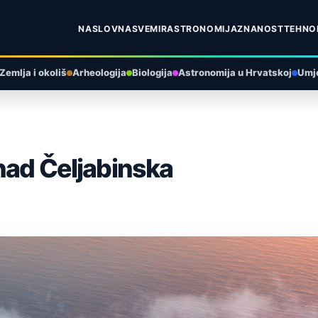
NASLOVNA
SVEMIR
ASTRONOMIJA
ZNANOST
TEHNO
Zemlja i okoliš
Arheologija
Biologija
Astronomija u Hrvatskoj
Umje
nad Čeljabinska