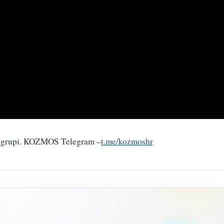
am grupi. KOZMOS Telegram –
t.me/kozmoshr