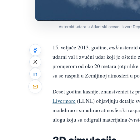
Asteroid udara u Atlantski ocean. Izvor: De
15. veljače 2013. godine,
mali
asteroid 
udarni val i zvučni udar koji je oštetio 
promjerom od oko 20 metara (otprilike v
su se raspali u Zemljinoj atmosferi u po
Deset godina kasnije, znanstvenici iz 
Livermore
(LLNL) objavljuju detalje svo
modelirao i simulirao atmosferski rasp
ulogu koju su odigrali materijalna čvrs