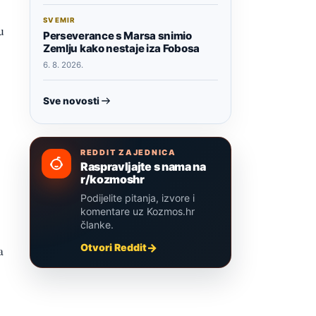
SVEMIR
u
Perseverance s Marsa snimio
Zemlju kako nestaje iza Fobosa
6. 8. 2026.
Sve novosti
REDDIT ZAJEDNICA
Raspravljajte s nama na
r/kozmoshr
Podijelite pitanja, izvore i
komentare uz Kozmos.hr
članke.
Otvori Reddit
a