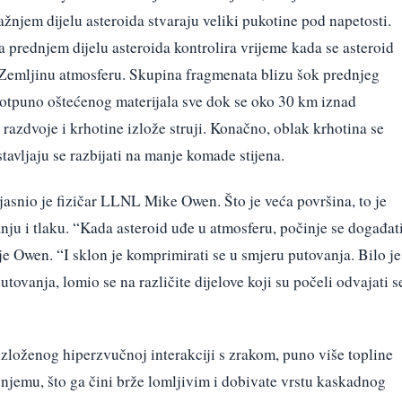
ažnjem dijelu asteroida stvaraju veliki pukotine pod napetosti.
 prednjem dijelu asteroida kontrolira vrijeme kada se asteroid
 Zemljinu atmosferu. Skupina fragmenata blizu šok prednjeg
 potpuno oštećenog materijala sve dok se oko 30 km iznad
razdvoje i krhotine izlože struji. Konačno, oblak krhotina se
tavljaju se razbijati na manje komade stijena.
jasnio je fizičar LLNL Mike Owen. Što je veća površina, to je
anju i tlaku. “Kada asteroid uđe u atmosferu, počinje se događat
je Owen. “I sklon je komprimirati se u smjeru putovanja. Bilo je
utovanja, lomio se na različite dijelove koji su počeli odvajati s
zloženog hiperzvučnoj interakciji s zrakom, puno više topline
a njemu, što ga čini brže lomljivim i dobivate vrstu kaskadnog