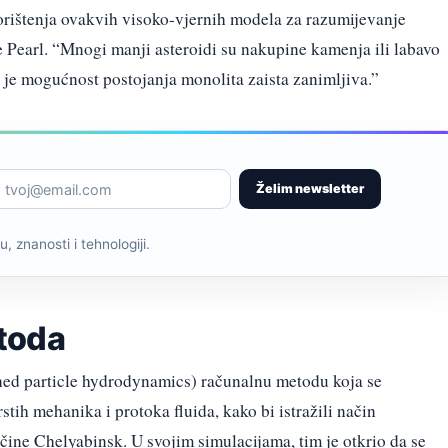
orištenja ovakvih visoko-vjernih modela za razumijevanje
e Pearl. “Mnogi manji asteroidi su nakupine kamenja ili labavo
 je mogućnost postojanja monolita zaista zanimljiva.”
Želim newsletter
, znanosti i tehnologiji.
toda
hed particle hydrodynamics) računalnu metodu koja se
tih mehanika i protoka fluida, kako bi istražili način
čine Chelyabinsk. U svojim simulacijama, tim je otkrio da se