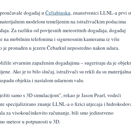
e proučavale događaj u
Čeljabinsku
, znanstvenici LLNL-a prvi s
a materijalnim modelom temeljenim na istraživačkim podacima
đaja. Za razliku od povijesnih meteoritnih događaja, događaj
 je na mobilnim telefonima i sigurnosnim kamerama iz više
io je pronađen u jezeru Čebarkul neposredno nakon udara.
ibližile stvarnim zapaženim događajima – sugeriraju da je objekt
ene. Ako je to bilo slučaj, istraživači su rekli da su materijalna
 raspadu objekta i nastalom udarnom valu.
ježiti samo s 3D simulacijom”, rekao je Jason Pearl, vodeći
te specijalizirano znanje LLNL-a o fizici utjecaja i hidrokodov
la za visokoučinkovito računanje, bili smo jedinstveno
mo meteor u potpunosti u 3D.