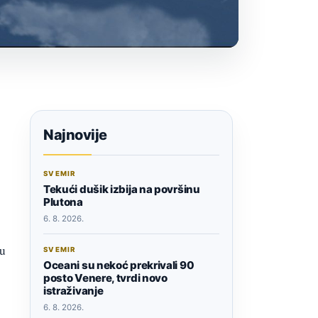
Najnovije
SVEMIR
Tekući dušik izbija na površinu
Plutona
6. 8. 2026.
nu
SVEMIR
Oceani su nekoć prekrivali 90
posto Venere, tvrdi novo
istraživanje
6. 8. 2026.