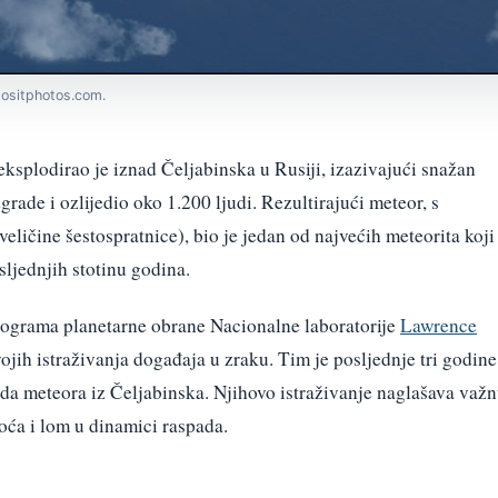
positphotos.com.
eksplodirao je iznad Čeljabinska u Rusiji, izazivajući snažan
zgrade i ozlijedio oko 1.200 ljudi. Rezultirajući meteor, s
eličine šestospratnice), bio je jedan od najvećih meteorita koji
sljednjih stotinu godina.
programa planetarne obrane Nacionalne laboratorije
Lawrence
jih istraživanja događaja u zraku. Tim je posljednje tri godine
ada meteora iz Čeljabinska. Njihovo istraživanje naglašava važ
toća i lom u dinamici raspada.