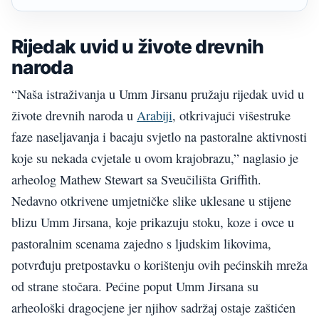
Rijedak uvid u živote drevnih
naroda
“Naša istraživanja u Umm Jirsanu pružaju rijedak uvid u
živote drevnih naroda u
Arabiji
, otkrivajući višestruke
faze naseljavanja i bacaju svjetlo na pastoralne aktivnosti
koje su nekada cvjetale u ovom krajobrazu,” naglasio je
arheolog Mathew Stewart sa Sveučilišta Griffith.
Nedavno otkrivene umjetničke slike uklesane u stijene
blizu Umm Jirsana, koje prikazuju stoku, koze i ovce u
pastoralnim scenama zajedno s ljudskim likovima,
potvrđuju pretpostavku o korištenju ovih pećinskih mreža
od strane stočara. Pećine poput Umm Jirsana su
arheološki dragocjene jer njihov sadržaj ostaje zaštićen