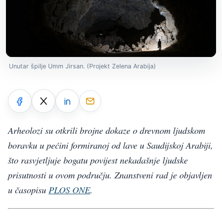
Unutar špilje Umm Jirsan. (Projekt Zelena Arabija)
Arheolozi su otkrili brojne dokaze o drevnom ljudskom
boravku u pećini formiranoj od lave u Saudijskoj Arabiji,
što rasvjetljuje bogatu povijest nekadašnje ljudske
prisutnosti u ovom području. Znanstveni rad je objavljen
u časopisu
PLOS ONE
.