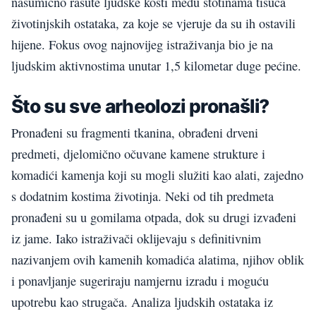
nasumično rasute ljudske kosti među stotinama tisuća
životinjskih ostataka, za koje se vjeruje da su ih ostavili
hijene. Fokus ovog najnovijeg istraživanja bio je na
ljudskim aktivnostima unutar 1,5 kilometar duge pećine.
Što su sve arheolozi pronašli?
Pronađeni su fragmenti tkanina, obrađeni drveni
predmeti, djelomično očuvane kamene strukture i
komadići kamenja koji su mogli služiti kao alati, zajedno
s dodatnim kostima životinja. Neki od tih predmeta
pronađeni su u gomilama otpada, dok su drugi izvađeni
iz jame. Iako istraživači oklijevaju s definitivnim
nazivanjem ovih kamenih komadića alatima, njihov oblik
i ponavljanje sugeriraju namjernu izradu i moguću
upotrebu kao strugača. Analiza ljudskih ostataka iz