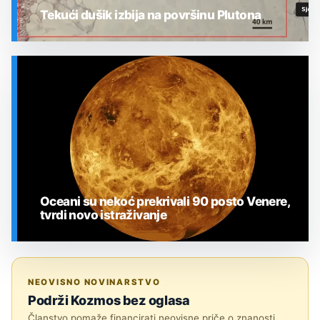
Tekući dušik izbija na površinu Plutona
SVEMIR
Oceani su nekoć prekrivali 90 posto Venere,
tvrdi novo istraživanje
SVEMIR
NEOVISNO NOVINARSTVO
Podrži Kozmos bez oglasa
Članstvo pomaže financirati neovisne priče o znanosti,