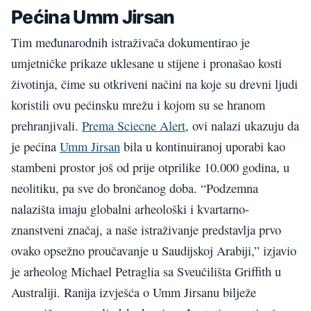
Pećina Umm Jirsan
Tim međunarodnih istraživača dokumentirao je
umjetničke prikaze uklesane u stijene i pronašao kosti
životinja, čime su otkriveni načini na koje su drevni ljudi
koristili ovu pećinsku mrežu i kojom su se hranom
prehranjivali.
Prema Sciecne Alert
, ovi nalazi ukazuju da
je pećina
Umm Jirsan
bila u kontinuiranoj uporabi kao
stambeni prostor još od prije otprilike 10.000 godina, u
neolitiku, pa sve do brončanog doba. “Podzemna
nalazišta imaju globalni arheološki i kvartarno-
znanstveni značaj, a naše istraživanje predstavlja prvo
ovako opsežno proučavanje u Saudijskoj Arabiji,” izjavio
je arheolog Michael Petraglia sa Sveučilišta Griffith u
Australiji. Ranija izvješća o Umm Jirsanu bilježe