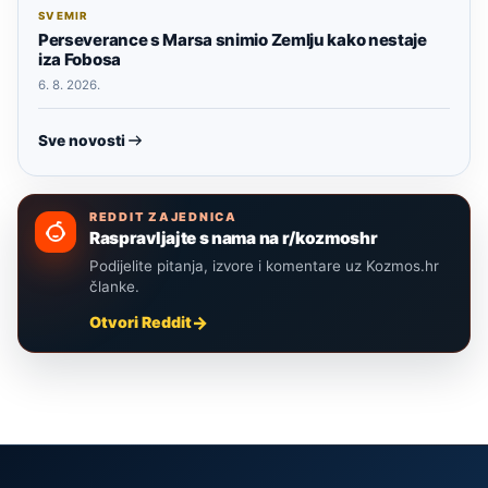
SVEMIR
Perseverance s Marsa snimio Zemlju kako nestaje
iza Fobosa
6. 8. 2026.
Sve novosti
REDDIT ZAJEDNICA
Raspravljajte s nama na r/kozmoshr
Podijelite pitanja, izvore i komentare uz Kozmos.hr
članke.
Otvori Reddit