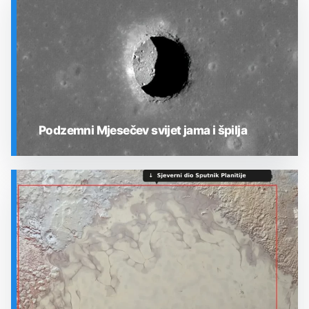
Podzemni Mjesečev svijet jama i špilja
SVEMIR