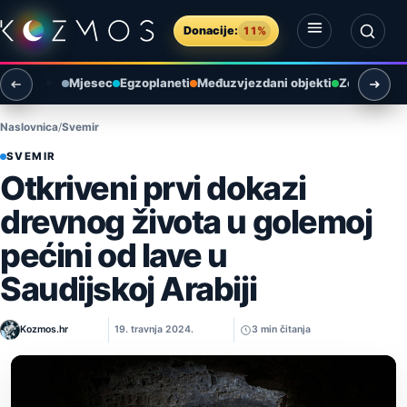
Preskoči na sadržaj
Donacije:
11%
Otvori izbornik
Otvori pretragu
Mjesec
Egzoplaneti
Međuzvjezdani objekti
Zemlja i ok
Naslovnica
Svemir
SVEMIR
Otkriveni prvi dokazi
drevnog života u golemoj
pećini od lave u
Saudijskoj Arabiji
Kozmos.hr
19. travnja 2024.
3 min čitanja