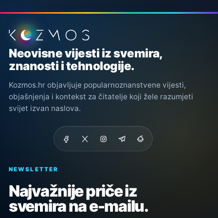
Podnožje stranice
Neovisne vijesti iz svemira,
znanosti i tehnologije.
Kozmos.hr objavljuje popularnoznanstvene vijesti,
objašnjenja i kontekst za čitatelje koji žele razumjeti
svijet izvan naslova.
NEWSLETTER
Najvažnije priče iz
svemira na e-mailu.