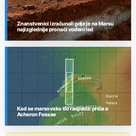
Znanstvenici izračunali gdje je na Marsu
najizglednije pronaći vodeni led
SVEMIR
Kad se marsovsko tlo raspada: priča o
Acheron Fossae