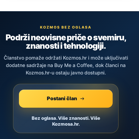
KOZMOS BEZ OGLASA
Podrži neovisne priče o svemiru,
znanosti i tehnologiji.
Članstvo pomaže održati Kozmos.hr i može uključivati
dodatne sadržaje na Buy Me a Coffee, dok članci na
Kozmos.hr-u ostaju javno dostupni.
Postani član
Bez oglasa. Više znanosti. Više
Kozmosa.hr.