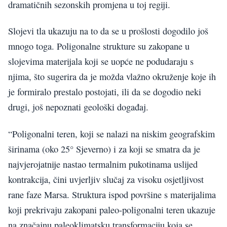
dramatičnih sezonskih promjena u toj regiji.
Slojevi tla ukazuju na to da se u prošlosti dogodilo još
mnogo toga. Poligonalne strukture su zakopane u
slojevima materijala koji se uopće ne podudaraju s
njima, što sugerira da je možda vlažno okruženje koje ih
je formiralo prestalo postojati, ili da se dogodio neki
drugi, još nepoznati geološki događaj.
“Poligonalni teren, koji se nalazi na niskim geografskim
širinama (oko 25° Sjeverno) i za koji se smatra da je
najvjerojatnije nastao termalnim pukotinama uslijed
kontrakcija, čini uvjerljiv slučaj za visoku osjetljivost
rane faze Marsa. Struktura ispod površine s materijalima
koji prekrivaju zakopani paleo-poligonalni teren ukazuje
na značajnu paleoklimatsku transformaciju koja se