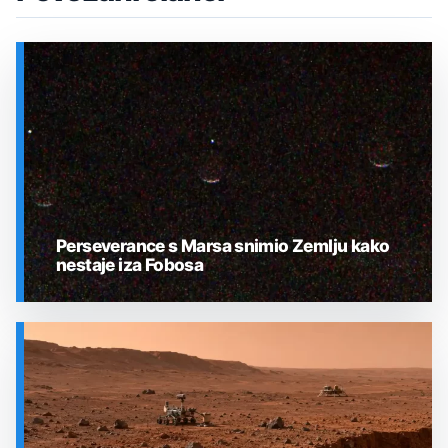
Perseverance s Marsa snimio Zemlju kako
nestaje iza Fobosa
SVEMIR