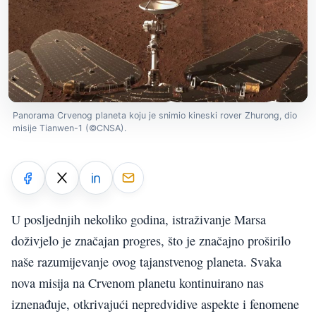
Panorama Crvenog planeta koju je snimio kineski rover Zhurong, dio
misije Tianwen-1 (©CNSA).
U posljednjih nekoliko godina, istraživanje Marsa
doživjelo je značajan progres, što je značajno proširilo
naše razumijevanje ovog tajanstvenog planeta. Svaka
nova misija na Crvenom planetu kontinuirano nas
iznenađuje, otkrivajući nepredvidive aspekte i fenomene