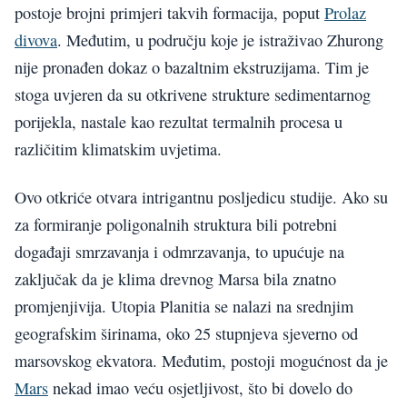
postoje brojni primjeri takvih formacija, poput
Prolaz
divova
. Međutim, u području koje je istraživao Zhurong
nije pronađen dokaz o bazaltnim ekstruzijama. Tim je
stoga uvjeren da su otkrivene strukture sedimentarnog
porijekla, nastale kao rezultat termalnih procesa u
različitim klimatskim uvjetima.
Ovo otkriće otvara intrigantnu posljedicu studije. Ako su
za formiranje poligonalnih struktura bili potrebni
događaji smrzavanja i odmrzavanja, to upućuje na
zaključak da je klima drevnog Marsa bila znatno
promjenjivija. Utopia Planitia se nalazi na srednjim
geografskim širinama, oko 25 stupnjeva sjeverno od
marsovskog ekvatora. Međutim, postoji mogućnost da je
Mars
nekad imao veću osjetljivost, što bi dovelo do