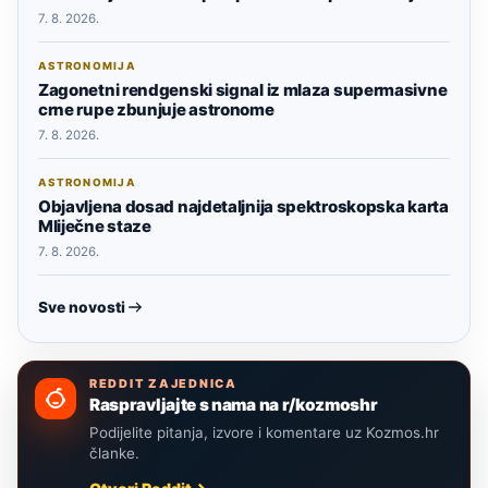
7. 8. 2026.
ASTRONOMIJA
Zagonetni rendgenski signal iz mlaza supermasivne
crne rupe zbunjuje astronome
7. 8. 2026.
ASTRONOMIJA
Objavljena dosad najdetaljnija spektroskopska karta
Mliječne staze
7. 8. 2026.
Sve novosti
REDDIT ZAJEDNICA
Raspravljajte s nama na r/kozmoshr
Podijelite pitanja, izvore i komentare uz Kozmos.hr
članke.