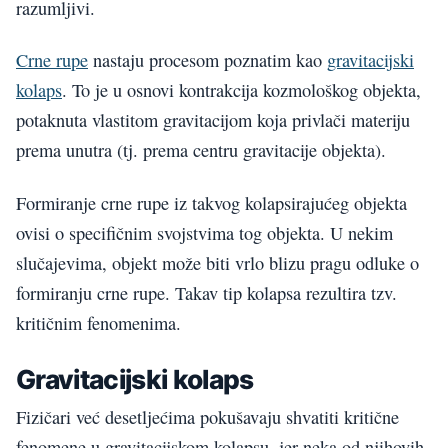
razumljivi.
Crne rupe
nastaju procesom poznatim kao
gravitacijski
kolaps
. To je u osnovi kontrakcija kozmološkog objekta,
potaknuta vlastitom gravitacijom koja privlači materiju
prema unutra (tj. prema centru gravitacije objekta).
Formiranje crne rupe iz takvog kolapsirajućeg objekta
ovisi o specifičnim svojstvima tog objekta. U nekim
slučajevima, objekt može biti vrlo blizu pragu odluke o
formiranju crne rupe. Takav tip kolapsa rezultira tzv.
kritičnim fenomenima.
Gravitacijski kolaps
Fizičari već desetljećima pokušavaju shvatiti kritične
fenomene u gravitacijskom kolapsu, jer neka od njihovih