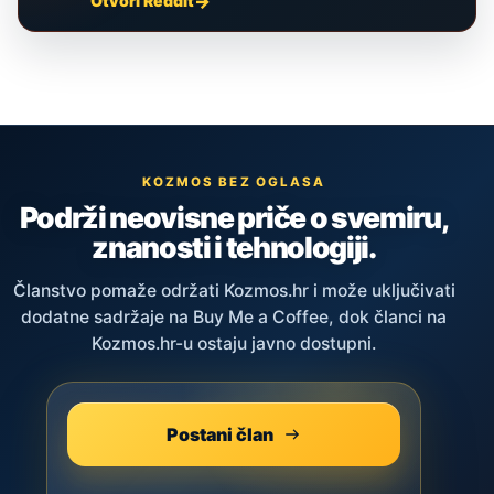
Otvori Reddit
KOZMOS BEZ OGLASA
Podrži neovisne priče o svemiru,
znanosti i tehnologiji.
Članstvo pomaže održati Kozmos.hr i može uključivati
dodatne sadržaje na Buy Me a Coffee, dok članci na
Kozmos.hr-u ostaju javno dostupni.
Postani član