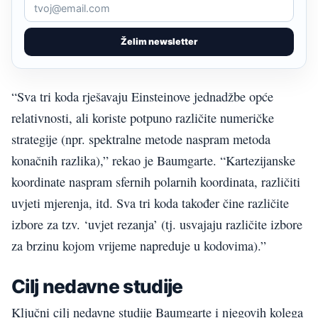
Želim newsletter
“Sva tri koda rješavaju Einsteinove jednadžbe opće
relativnosti, ali koriste potpuno različite numeričke
strategije (npr. spektralne metode naspram metoda
konačnih razlika),” rekao je Baumgarte. “Kartezijanske
koordinate naspram sfernih polarnih koordinata, različiti
uvjeti mjerenja, itd. Sva tri koda također čine različite
izbore za tzv. ‘uvjet rezanja’ (tj. usvajaju različite izbore
za brzinu kojom vrijeme napreduje u kodovima).”
Cilj nedavne studije
Ključni cilj nedavne studije Baumgarte i njegovih kolega