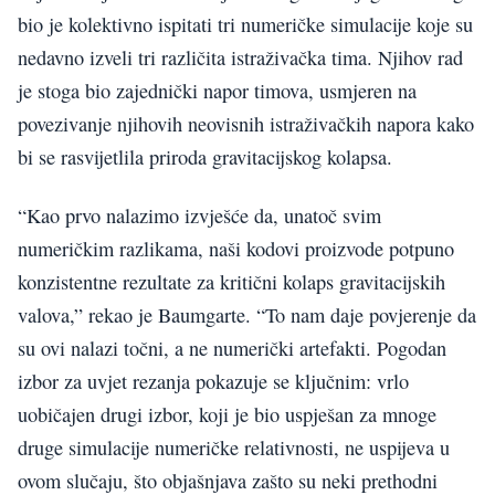
bio je kolektivno ispitati tri numeričke simulacije koje su
nedavno izveli tri različita istraživačka tima. Njihov rad
je stoga bio zajednički napor timova, usmjeren na
povezivanje njihovih neovisnih istraživačkih napora kako
bi se rasvijetlila priroda gravitacijskog kolapsa.
“Kao prvo nalazimo izvješće da, unatoč svim
numeričkim razlikama, naši kodovi proizvode potpuno
konzistentne rezultate za kritični kolaps gravitacijskih
valova,” rekao je Baumgarte. “To nam daje povjerenje da
su ovi nalazi točni, a ne numerički artefakti. Pogodan
izbor za uvjet rezanja pokazuje se ključnim: vrlo
uobičajen drugi izbor, koji je bio uspješan za mnoge
druge simulacije numeričke relativnosti, ne uspijeva u
ovom slučaju, što objašnjava zašto su neki prethodni