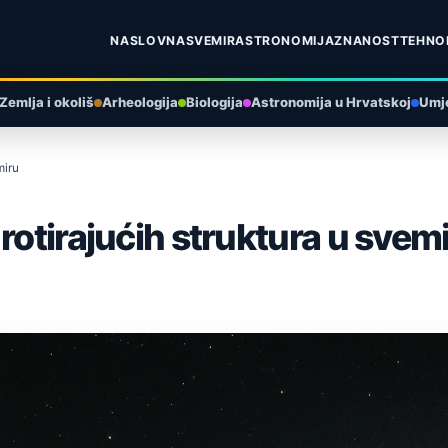
NASLOVNA
SVEMIR
ASTRONOMIJA
ZNANOST
TEHNO
Zemlja i okoliš
Arheologija
Biologija
Astronomija u Hrvatskoj
Umje
miru
rotirajućih struktura u svem