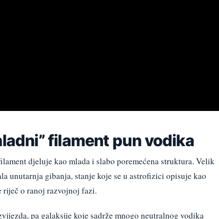
hladni” filament pun vodika
filament djeluje kao mlada i slabo poremećena struktura. Velik
la unutarnja gibanja, stanje koje se u astrofizici opisuje kao
riječ o ranoj razvojnoj fazi.
 zvijezda, pa galaksije koje sadrže mnogo neutralnog vodika