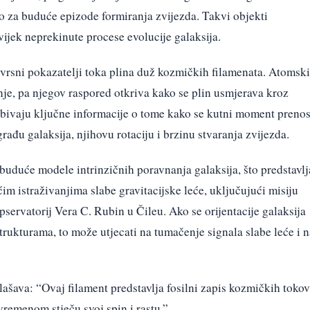
vo za buduće epizode formiranja zvijezda. Takvi objekti
vijek neprekinute procese evolucije galaksija.
zvrsni pokazatelji toka plina duž kozmičkih filamenata. Atomski
tnje, pa njegov raspored otkriva kako se plin usmjerava kroz
bivaju ključne informacije o tome kako se kutni moment prenos
ađu galaksija, njihovu rotaciju i brzinu stvaranja zvijezda.
buduće modele intrinzičnih poravnanja galaksija, što predstavlj
im istraživanjima slabe gravitacijske leće, uključujući misiju
servatorij Vera C. Rubin u Čileu. Ako se orijentacije galaksija
rukturama, to može utjecati na tumačenje signala slabe leće i n
ašava: “Ovaj filament predstavlja fosilni zapis kozmičkih tokov
vremenom stječu svoj spin i rastu.”