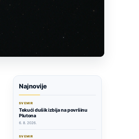
Najnovije
SVEMIR
Tekući dušik izbija na površinu
Plutona
6. 8. 2026.
SVEMIR