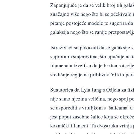
Zapanjujuće je da se velik broj tih gal
značajno više nego što bi se očekivalo 
pitanje postojeće modele te sugerira da 
galaksija nego što se ranije pretpostavlj
Istraživači su pokazali da se galaksije 
suprotnim smjerovima, što upućuje na to
filamenata izveli su da je brzina rotaci
središnje regije na približno 50 kilopa
Suautorica dr. Lyla Jung s Odjela za fiz
nije samo njezina veličina, nego spoj p
se usporediti s vrtuljkom s ‘šalicama’ 
jest poput zasebne šalice koja se okreće
kozmički filament. Ta dvostruka vrtnja 