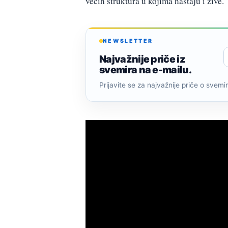
većih struktura u kojima nastaju i žive.”
NEWSLETTER
Najvažnije priče iz
svemira na e-mailu.
Prijavite se za najvažnije priče o svemiru