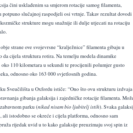
aksija čini usklađenim sa smjerom rotacije samog filamenta,
u potpuno slučajnoj raspodjeli osi vrtnje. Takav rezultat dovodi
kozmičke strukture mogu snažnije ili dulje utjecati na rotaciju
alo.
s obje strane ove svojevrsne “kralježnice” filamenta gibaju u
 da cijela struktura rotira. Na temelju modela dinamike
je oko 110 kilometara u sekundi te procijenili polumjer gusto
rseka, odnosno oko 163 000 svjetlosnih godina.
iku Sveučilišta u Oxfordu ističe: “Ono što ovu strukturu izdvaja
oravnanja gibanja galaksija i zajedničke rotacije filamenta. Mož
u zabavnom parku (
nikad nisam bio ljubitelj istih
). Svaka galaksi
, ali istodobno se okreće i cijela platforma, odnosno sam
pruža rijedak uvid u to kako galaksije preuzimaju svoj spin iz