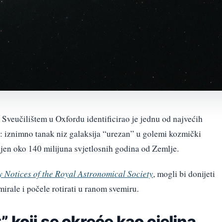
veučilištem u Oxfordu identificirao je jednu od najvećih
h: iznimno tanak niz galaksija “urezan” u golemi kozmički
aljen oko 140 milijuna svjetlosnih godina od Zemlje.
 Notices of the Royal Astronomical Society
, mogli bi donijeti
mirale i počele rotirati u ranom svemiru.
 koji se okreće kao cjelina