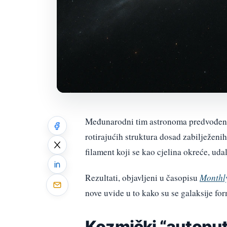
Međunarodni tim astronoma predvođen S
rotirajućih struktura dosad zabilježeni
filament koji se kao cjelina okreće, ud
Rezultati, objavljeni u časopisu
Monthly
nove uvide u to kako su se galaksije for
Kozmički “autoput”