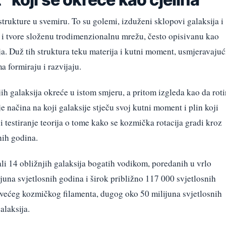
trukture u svemiru. To su golemi, izduženi sklopovi galaksija i
r i tvore složenu trodimenzionalnu mrežu, često opisivanu kao
. Duž tih struktura teku materija i kutni moment, usmjeravajuć
 formiraju i razvijaju.
jih galaksija okreće u istom smjeru, a pritom izgleda kao da roti
e načina na koji galaksije stječu svoj kutni moment i plin koji
 testiranje teorija o tome kako se kozmička rotacija gradi kroz
nih godina.
irali 14 obližnjih galaksija bogatih vodikom, poredanih u vrlo
juna svjetlosnih godina i širok približno 117 000 svjetlosnih
 većeg kozmičkog filamenta, dugog oko 50 milijuna svjetlosnih
alaksija.