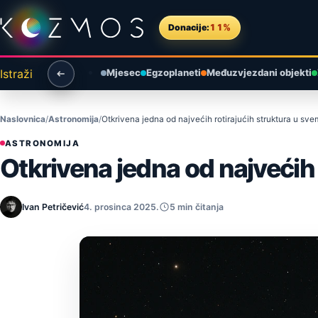
Preskoči na sadržaj
Donacije:
11%
Istraži
Mjesec
Egzoplaneti
Međuzvjezdani objekti
Naslovnica
Astronomija
Otkrivena jedna od najvećih rotirajućih struktura u sve
ASTRONOMIJA
Otkrivena jedna od najvećih 
Ivan Petričević
4. prosinca 2025.
5 min čitanja