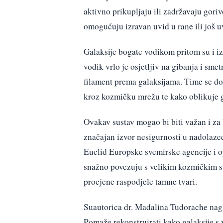
aktivno prikupljaju ili zadržavaju gori
omogućuju izravan uvid u rane ili još u
Galaksije bogate vodikom pritom su i i
vodik vrlo je osjetljiv na gibanja i sme
filament prema galaksijama. Time se do
kroz kozmičku mrežu te kako oblikuje gr
Ovakav sustav mogao bi biti važan i za 
značajan izvor nesigurnosti u nadolazeć
Euclid Europske svemirske agencije i op
snažno povezuju s velikim kozmičkim st
procjene raspodjele tamne tvari.
Suautorica dr. Madalina Tudorache nagl
Pomaže rekonstruirati kako galaksije s 