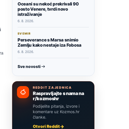
Oceani su nekoć prekrivali 90
posto Venere, tvrdi novo
istraživanje
6. 8. 2026.
i
SVEMIR
Perseverance s Marsa snimio
Zemlju kako nestaje iza Fobosa
ra
6. 8. 2026.
Sve novosti
REDDIT ZAJEDNICA
Raspravljajte s nama na
r/kozmoshr
Podijelite pitanja, izvore i
komentare uz Kozmos.hr
članke.
Otvori Reddit