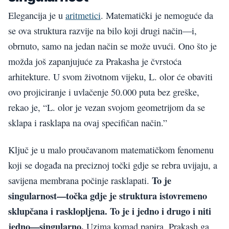
Elegancija je u
aritmetici
. Matematički je nemoguće da
se ova struktura razvije na bilo koji drugi način—i,
obrnuto, samo na jedan način se može uvući. Ono što je
možda još zapanjujuće za Prakasha je čvrstoća
arhitekture. U svom životnom vijeku, L. olor će obaviti
ovo projiciranje i uvlačenje 50.000 puta bez greške,
rekao je, “L. olor je vezan svojom geometrijom da se
sklapa i rasklapa na ovaj specifičan način.”
Ključ je u malo proučavanom matematičkom fenomenu
koji se događa na preciznoj točki gdje se rebra uvijaju, a
To je
savijena membrana počinje rasklapati.
singularnost—točka gdje je struktura istovremeno
sklupčana i rasklopljena. To je i jedno i drugo i niti
jedno—singularno.
Uzima komad papira, Prakash ga