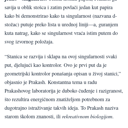
savija u oblik stošca i zatim povlači jedan kut papira
kako bi demonstrirao kako ta singularnost (nazvana d-
stožac) putuje preko lista u urednoj liniji—a, guranjem
kuta natrag, kako se singularnost vraća istim putem do
svog izvornog položaja.
“Stanica se razvija i sklapa na ovoj singularnosti svaki
put, djelujući kao kontrolor. Ovo je prvi put da je
geometrijski kontrolor ponašanja opisan u živoj stanici,”
objasnio je Prakash. Konstantna tema u radu
Prakashovog laboratorija je duboko čuđenje i razigranost,
što rezultira energičnom znatiželjom potrebnom za
dugotrajno istraživanje takvih ideja. To Prakash naziva
rekreativnom biologijom
starom školom znanosti, ili
.