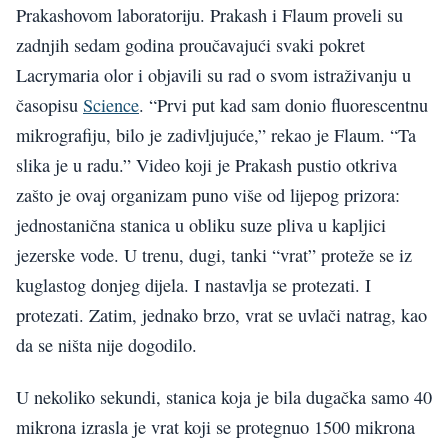
Prakashovom laboratoriju. Prakash i Flaum proveli su
zadnjih sedam godina proučavajući svaki pokret
Lacrymaria olor i objavili su rad o svom istraživanju u
časopisu
Science
. “Prvi put kad sam donio fluorescentnu
mikrografiju, bilo je zadivljujuće,” rekao je Flaum. “Ta
slika je u radu.” Video koji je Prakash pustio otkriva
zašto je ovaj organizam puno više od lijepog prizora:
jednostanična stanica u obliku suze pliva u kapljici
jezerske vode. U trenu, dugi, tanki “vrat” proteže se iz
kuglastog donjeg dijela. I nastavlja se protezati. I
protezati. Zatim, jednako brzo, vrat se uvlači natrag, kao
da se ništa nije dogodilo.
U nekoliko sekundi, stanica koja je bila dugačka samo 40
mikrona izrasla je vrat koji se protegnuo 1500 mikrona