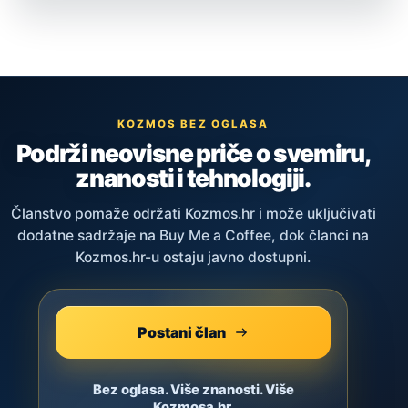
KOZMOS BEZ OGLASA
Podrži neovisne priče o svemiru,
znanosti i tehnologiji.
Članstvo pomaže održati Kozmos.hr i može uključivati
dodatne sadržaje na Buy Me a Coffee, dok članci na
Kozmos.hr-u ostaju javno dostupni.
Postani član
Bez oglasa. Više znanosti. Više
Kozmosa.hr.