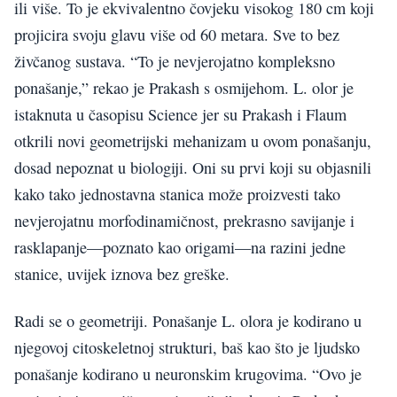
ili više. To je ekvivalentno čovjeku visokog 180 cm koji
projicira svoju glavu više od 60 metara. Sve to bez
živčanog sustava. “To je nevjerojatno kompleksno
ponašanje,” rekao je Prakash s osmijehom. L. olor je
istaknuta u časopisu Science jer su Prakash i Flaum
otkrili novi geometrijski mehanizam u ovom ponašanju,
dosad nepoznat u biologiji. Oni su prvi koji su objasnili
kako tako jednostavna stanica može proizvesti tako
nevjerojatnu morfodinamičnost, prekrasno savijanje i
rasklapanje—poznato kao origami—na razini jedne
stanice, uvijek iznova bez greške.
Radi se o geometriji. Ponašanje L. olora je kodirano u
njegovoj citoskeletnoj strukturi, baš kao što je ljudsko
ponašanje kodirano u neuronskim krugovima. “Ovo je