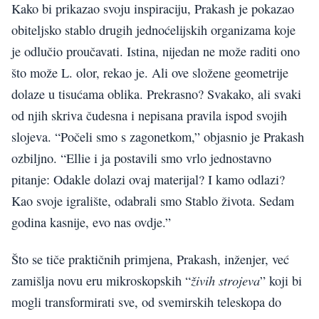
Kako bi prikazao svoju inspiraciju, Prakash je pokazao
obiteljsko stablo drugih jednoćelijskih organizama koje
je odlučio proučavati. Istina, nijedan ne može raditi ono
što može L. olor, rekao je. Ali ove složene geometrije
dolaze u tisućama oblika. Prekrasno? Svakako, ali svaki
od njih skriva čudesna i nepisana pravila ispod svojih
slojeva. “Počeli smo s zagonetkom,” objasnio je Prakash
ozbiljno. “Ellie i ja postavili smo vrlo jednostavno
pitanje: Odakle dolazi ovaj materijal? I kamo odlazi?
Kao svoje igralište, odabrali smo Stablo života. Sedam
godina kasnije, evo nas ovdje.”
Što se tiče praktičnih primjena, Prakash, inženjer, već
živih strojeva
zamišlja novu eru mikroskopskih “
” koji bi
mogli transformirati sve, od svemirskih teleskopa do