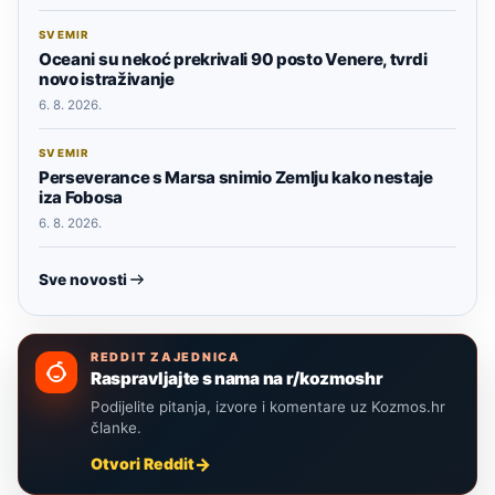
SVEMIR
Oceani su nekoć prekrivali 90 posto Venere, tvrdi
novo istraživanje
6. 8. 2026.
SVEMIR
Perseverance s Marsa snimio Zemlju kako nestaje
iza Fobosa
6. 8. 2026.
Sve novosti
REDDIT ZAJEDNICA
Raspravljajte s nama na r/kozmoshr
Podijelite pitanja, izvore i komentare uz Kozmos.hr
članke.
Otvori Reddit