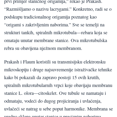
prvi primjer staničnog origamija,” rekao je Prakash.
“Razmišljamo o nazivu lacrygami.” Konkretno, radi se o
podskupu tradicionalnog origamija poznatog kao
“origami s zakrivljenim naborima.” Sve se temelji na
strukturi tankih, spiralnih mikrotubula—rebara koja se
omataju unutar membrane stanice. Ova mikrotubulska
rebra su obavijena nježnom membranom.
Prakash i Flaum koristili su transmisijsku elektronsku
mikroskopiju i druge najsuvremenije istraživačke tehnike
kako bi pokazali da zapravo postoji 15 ovih krutih,
spiralnih mikrotubularnih vrpci koje obavijaju membranu
stanice L. olora—citoskelet. Ove tubule se namataju i
odmataju, vodeći do dugog projiciranja i uvlačenja,
uvlačeći se natrag u sebe poput harmonike. Membrana se
uredno sklapa unutar stanice u preciznim naborima.