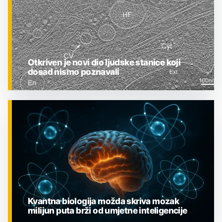
Otkriven je novi dio ljudske stanice koji
dosad nismo poznavali
ZNANOST
Kvantna biologija možda skriva mozak
milijun puta brži od umjetne inteligencije