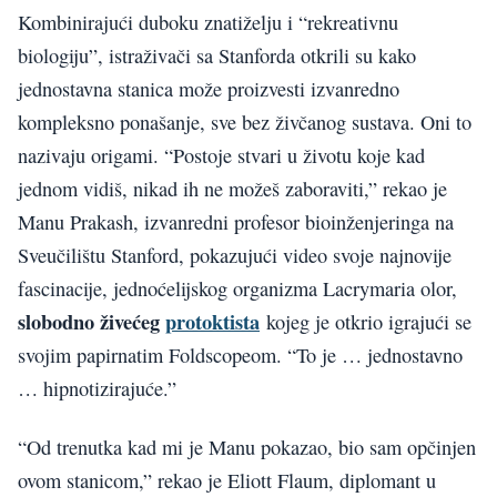
Kombinirajući duboku znatiželju i “rekreativnu
biologiju”, istraživači sa Stanforda otkrili su kako
jednostavna stanica može proizvesti izvanredno
kompleksno ponašanje, sve bez živčanog sustava. Oni to
nazivaju origami. “Postoje stvari u životu koje kad
jednom vidiš, nikad ih ne možeš zaboraviti,” rekao je
Manu Prakash, izvanredni profesor bioinženjeringa na
Sveučilištu Stanford, pokazujući video svoje najnovije
fascinacije, jednoćelijskog organizma Lacrymaria olor,
slobodno živećeg
protoktista
kojeg je otkrio igrajući se
svojim papirnatim Foldscopeom. “To je … jednostavno
… hipnotizirajuće.”
“Od trenutka kad mi je Manu pokazao, bio sam opčinjen
ovom stanicom,” rekao je Eliott Flaum, diplomant u