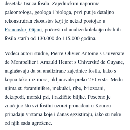
desetaka tisuća fosila. Zajedničkim naporima
paleontologa, geologa i biologa, prvi put je detaljno
rekonstruiran ekosustav koji je nekad postojao u
Francuskoj Gijani
, počevši od analize kolekcije obalnih
fosila starih od 130.000 do 115.000 godina.
Vodeći autori studije, Pierre-Olivier Antoine s Université
de Montpellier i Arnauld Heuret s Université de Guyane,
naglašavaju da su analizirane zajednice fosila, kako s
kopna tako i iz mora, uključivale preko 270 vrsta. Među
njima su foraminifere, mekušci, ribe, briozoani,
dekapodi, morski psi, i različite biljke. Posebno je
značajno što svi fosilni uzorci pronađeni u Kourou
pripadaju vrstama koje i danas egzistiraju, iako su neke
od njih sada ugrožene.