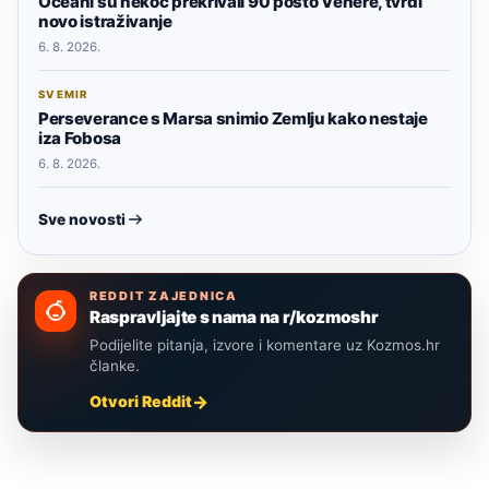
Oceani su nekoć prekrivali 90 posto Venere, tvrdi
novo istraživanje
6. 8. 2026.
SVEMIR
Perseverance s Marsa snimio Zemlju kako nestaje
iza Fobosa
6. 8. 2026.
Sve novosti
REDDIT ZAJEDNICA
Raspravljajte s nama na r/kozmoshr
Podijelite pitanja, izvore i komentare uz Kozmos.hr
članke.
Otvori Reddit