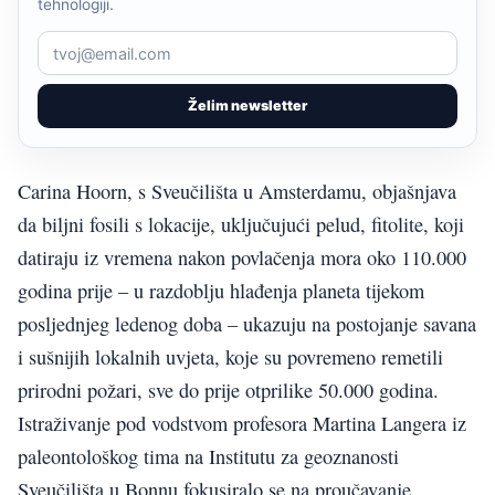
tehnologiji.
Želim newsletter
Carina Hoorn, s Sveučilišta u Amsterdamu, objašnjava
da biljni fosili s lokacije, uključujući pelud, fitolite, koji
datiraju iz vremena nakon povlačenja mora oko 110.000
godina prije – u razdoblju hlađenja planeta tijekom
posljednjeg ledenog doba – ukazuju na postojanje savana
i sušnijih lokalnih uvjeta, koje su povremeno remetili
prirodni požari, sve do prije otprilike 50.000 godina.
Istraživanje pod vodstvom profesora Martina Langera iz
paleontološkog tima na Institutu za geoznanosti
Sveučilišta u Bonnu fokusiralo se na proučavanje