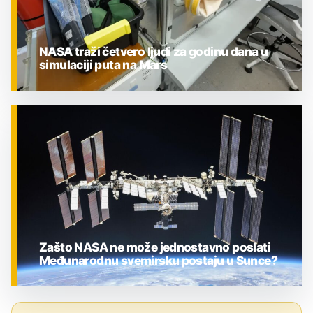
NASA traži četvero ljudi za godinu dana u
simulaciji puta na Mars
ZNANOST
Zašto NASA ne može jednostavno poslati
Međunarodnu svemirsku postaju u Sunce?