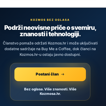
KOZMOS BEZ OGLASA
Podrži neovisne priče o svemiru,
znanosti i tehnologiji.
Članstvo pomaže održati Kozmos.hr i može uključivati
dodatne sadržaje na Buy Me a Coffee, dok članci na
Kozmos.hr-u ostaju javno dostupni.
Postani član
Bez oglasa. Više znanosti. Više
Kozmosa.hr.