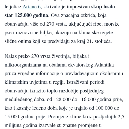
skup fosila
letjelice
Ariane 6
, skrivalo je impresivan
star 125.000 godina
. Ova značajna otkrića, koja
obuhvaćaju više od 270 vrsta, uključujući ribe, morske
pse i raznovrsne biljke, ukazuju na klimatske uvjete
slične onima koji se predviđaju za kraj 21. stoljeća.
Nalaz preko 270 vrsta životinja, biljaka i
mikroorganizama na obalama ekvatorskog Atlantika
pruža vrijedne informacije o prevladavajućim okolišnim i
klimatskim uvjetima u regiji. Istraživani periodi
obuhvaćaju izrazito toplo razdoblje posljednjeg
međuledenog doba, od 128.000 do 116.000 godina prije,
kao i kasnije ledeno doba koje je trajalo od 100.000 do
15.000 godina prije. Promjene klime kroz posljednjih 2,5
milijuna godina izazvale su znatne promjene u