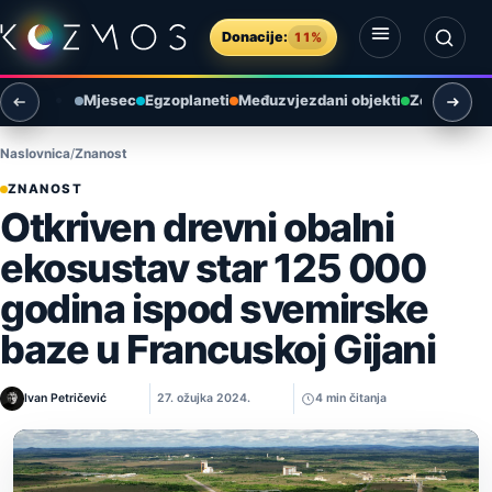
Preskoči na sadržaj
Donacije:
11%
Otvori izbornik
Otvori pretragu
Mjesec
Egzoplaneti
Međuzvjezdani objekti
Zemlja i ok
Naslovnica
Znanost
ZNANOST
Otkriven drevni obalni
ekosustav star 125 000
godina ispod svemirske
baze u Francuskoj Gijani
Ivan Petričević
27. ožujka 2024.
4 min čitanja