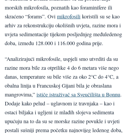
morskih mikrofosila, poznatih kao foraminifere ili
skraćeno “forams”. Ovi
mikrofosili
koristili su se kao
arhiv za rekonstrukciju okolišnih uvjeta, razine mora i
uvjeta sedimentacije tijekom posljednjeg međuledenog
doba, između 128.000 i 116.000 godina prije.
“Analizirajući mikrofosile, uspjeli smo utvrditi da su
razine mora bile za otprilike 4 do 6 metara više nego
danas, temperature su bile više za oko 2°C do 4°C, a
obalna linija u Francuskoj Gijani bila je obraslana
mangrovima,”
ističe istraživač sa Sveučilišta u Bonnu
.
Dodaje kako pelud – uglavnom iz travnjaka – kao i
ostaci biljaka i ugljeni iz mlađih slojeva sedimenta
upućuju na to da su se morske razine povukle i uvjeti
postali sušniji prema početku najnovijeg ledenog doba,