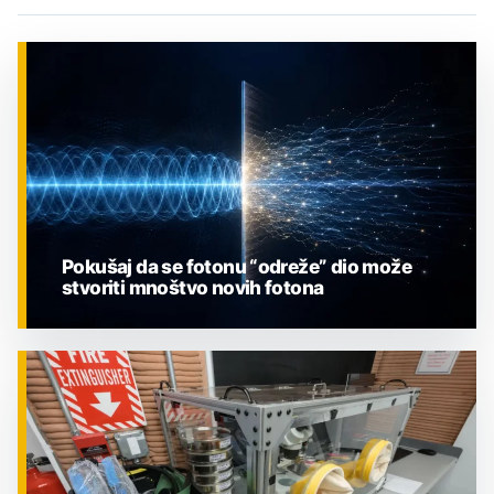
Pokušaj da se fotonu “odreže” dio može
stvoriti mnoštvo novih fotona
ZNANOST