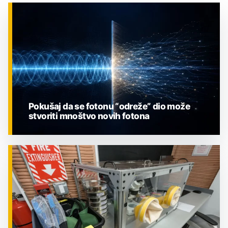
Pokušaj da se fotonu “odreže” dio može
stvoriti mnoštvo novih fotona
ZNANOST