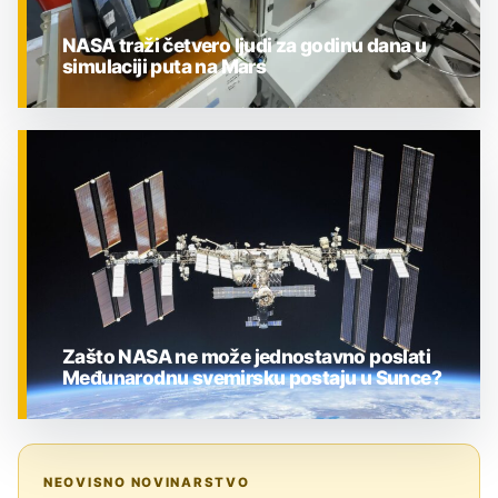
NASA traži četvero ljudi za godinu dana u
simulaciji puta na Mars
ZNANOST
Zašto NASA ne može jednostavno poslati
Međunarodnu svemirsku postaju u Sunce?
ZNANOST
NEOVISNO NOVINARSTVO