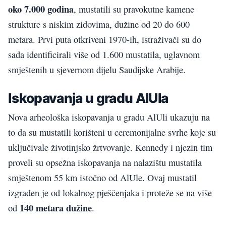
oko 7.000 godina
, mustatili su pravokutne kamene
strukture s niskim zidovima, dužine od 20 do 600
metara. Prvi puta otkriveni 1970-ih, istraživači su do
sada identificirali više od 1.600 mustatila, uglavnom
smještenih u sjevernom dijelu Saudijske Arabije.
Iskopavanja u gradu AlUla
Nova arheološka iskopavanja u gradu AlUli ukazuju na
to da su mustatili korišteni u ceremonijalne svrhe
koje su
uključivale životinjsko žrtvovanje. K
ennedy i njezin tim
proveli su opsežna iskopavanja na nalazištu mustatila
smještenom 55 km istočno od AlUle. Ovaj mustatil
izgrađen je od lokalnog pješčenjaka i proteže se na više
140 metara dužine
od
.