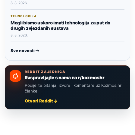
8. 8. 2026.
TEHNOLOGIJA
Mogli bismo uskoro imati tehnologiju za put do
drugih zvjezdanih sustava
8. 8. 2026.
Sve novosti
REDDIT ZAJEDNICA
Raspravljajte s nama na r/kozmoshr
Podijelite pitanja, izvore i komentare uz Kozmos.hr
članke.
Otvori Reddit