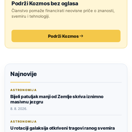
Podrži Kozmos bez oglasa
Članstvo pomaže financirati neovisne priče o znanosti,
svemiru i tehnologiji.
Podrži Kozmos
Najnovije
ASTRONOMIJA
Bijeli patuljak manji od Zemlje skriva iznimno
masivnu jezgru
8. 8. 2026.
ASTRONOMIJA
U rotaciji galaksija otkriveni tragovi ranog svemira