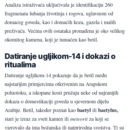
Analiza istraživača uključivala je identifikaciju 260
fragmenata lubanja životinja i rogova, uglavnom od
domaćeg goveda, kao i domaćih koza, gazela i malih
preživača. Većina ovih ostataka pronađena je oko velikog
okomitog kamena, koji je tumačen kao betil.
Datiranje ugljikom-14 i dokazi o
ritualima
Datiranje ugljikom-14 pokazuje da je betil među
najstarijim primjercima otkrivenim na Arapskom
poluotoku, a iskopane kosti pružaju neke od najranijih
dokaza o domestikaciji goveda u sjevernom dijelu
baetyl
baetylus,
Arabije. Betil, također poznat kao
ili
meteorit
stari je izraz za sveti kamen ili
za koji se
vjerovalo da ima božanska ili natprirodna svojstva. Ti su