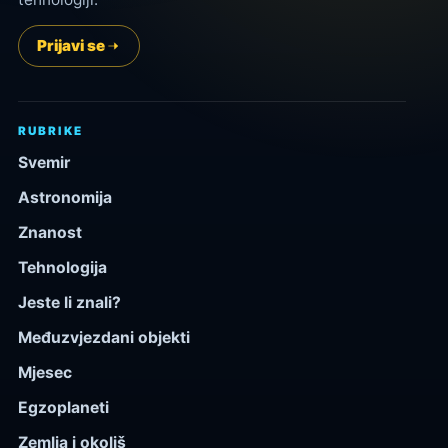
Prijavi se
RUBRIKE
Svemir
Astronomija
Znanost
Tehnologija
Jeste li znali?
Međuzvjezdani objekti
Mjesec
Egzoplaneti
Zemlja i okoliš