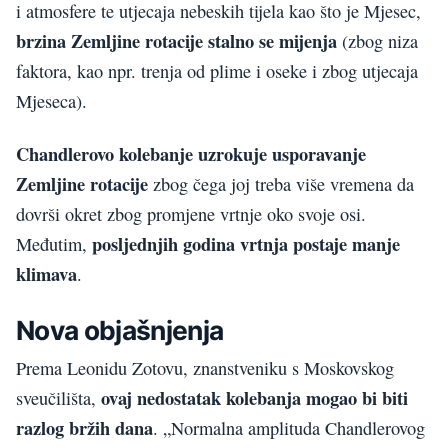
i atmosfere te utjecaja nebeskih tijela kao što je Mjesec,
brzina Zemljine rotacije stalno se mijenja
(zbog niza
faktora, kao npr. trenja od plime i oseke i zbog utjecaja
Mjeseca).
Chandlerovo kolebanje uzrokuje usporavanje
Zemljine rotacije
zbog čega joj treba više vremena da
dovrši okret zbog promjene vrtnje oko svoje osi.
posljednjih godina vrtnja postaje manje
Međutim,
klimava
.
Nova objašnjenja
Prema Leonidu Zotovu, znanstveniku s Moskovskog
ovaj nedostatak kolebanja mogao bi biti
sveučilišta,
razlog bržih dana
. „Normalna amplituda Chandlerovog