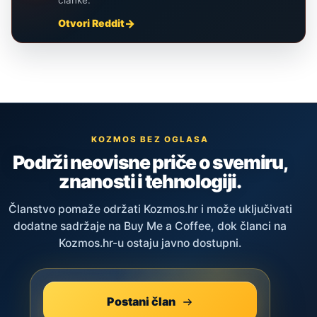
članke.
Otvori Reddit
KOZMOS BEZ OGLASA
Podrži neovisne priče o svemiru,
znanosti i tehnologiji.
Članstvo pomaže održati Kozmos.hr i može uključivati
dodatne sadržaje na Buy Me a Coffee, dok članci na
Kozmos.hr-u ostaju javno dostupni.
Postani član