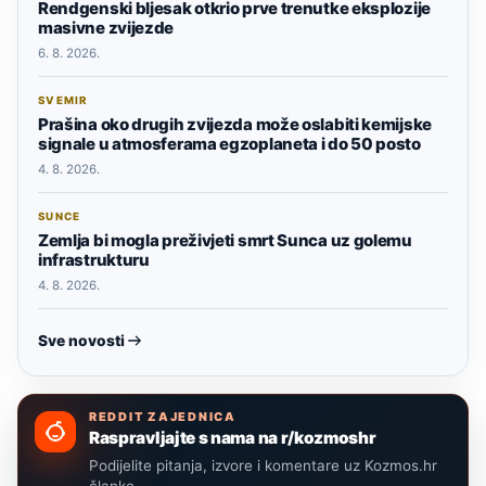
Rendgenski bljesak otkrio prve trenutke eksplozije
masivne zvijezde
6. 8. 2026.
SVEMIR
Prašina oko drugih zvijezda može oslabiti kemijske
signale u atmosferama egzoplaneta i do 50 posto
4. 8. 2026.
SUNCE
Zemlja bi mogla preživjeti smrt Sunca uz golemu
infrastrukturu
4. 8. 2026.
Sve novosti
REDDIT ZAJEDNICA
Raspravljajte s nama na r/kozmoshr
Podijelite pitanja, izvore i komentare uz Kozmos.hr