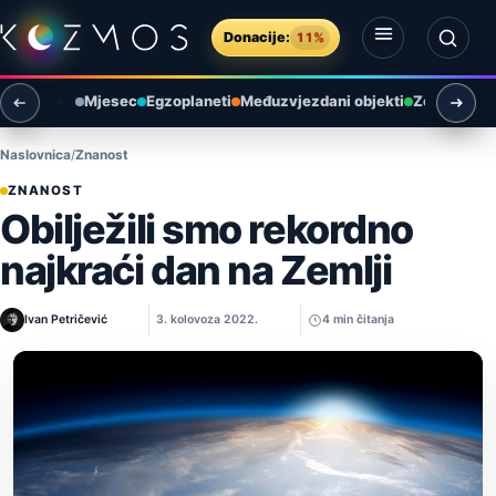
Preskoči na sadržaj
Donacije:
11%
Otvori izbornik
Otvori pretragu
Mjesec
Egzoplaneti
Međuzvjezdani objekti
Zemlja i ok
Naslovnica
Znanost
ZNANOST
Obilježili smo rekordno
najkraći dan na Zemlji
Ivan Petričević
3. kolovoza 2022.
4 min čitanja