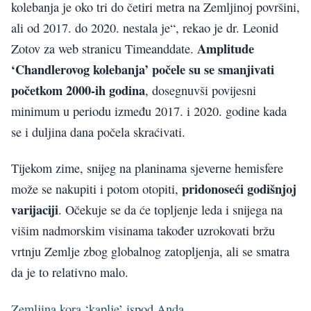
kolebanja je oko tri do četiri metra na Zemljinoj površini,
ali od 2017. do 2020. nestala je“, rekao je dr. Leonid
Amplitude
Zotov za web stranicu Timeanddate.
‘Chandlerovog kolebanja’ počele su se smanjivati
početkom 2000-ih godina
, dosegnuvši povijesni
minimum u periodu između 2017. i 2020. godine kada
se i duljina dana počela skraćivati.
Tijekom zime, snijeg na planinama sjeverne hemisfere
pridonoseći godišnjoj
može se nakupiti i potom otopiti,
varijaciji
. Očekuje se da će topljenje leda i snijega na
višim nadmorskim visinama također uzrokovati bržu
vrtnju Zemlje zbog globalnog zatopljenja, ali se smatra
da je to relativno malo.
Zemljina kora ‘kaplje’ ispod Anda