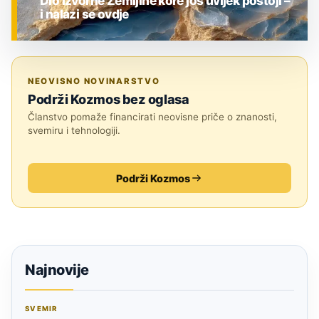
Dio izvorne Zemljine kore još uvijek postoji –
i nalazi se ovdje
ZNANOST
NEOVISNO NOVINARSTVO
Podrži Kozmos bez oglasa
Članstvo pomaže financirati neovisne priče o znanosti,
svemiru i tehnologiji.
Podrži Kozmos
Najnovije
SVEMIR