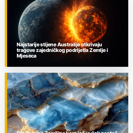
Najstarije stijene Australije otkrivaju
tragove zajedničkog podrijetla Zemlje i
Mjeseca
ZNANOST