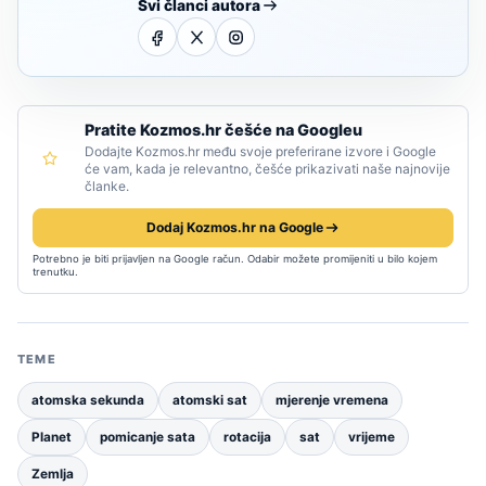
Svi članci autora
Pratite Kozmos.hr češće na Googleu
Dodajte Kozmos.hr među svoje preferirane izvore i Google
će vam, kada je relevantno, češće prikazivati naše najnovije
članke.
Dodaj Kozmos.hr na Google
Potrebno je biti prijavljen na Google račun. Odabir možete promijeniti u bilo kojem
trenutku.
TEME
atomska sekunda
atomski sat
mjerenje vremena
Planet
pomicanje sata
rotacija
sat
vrijeme
Zemlja