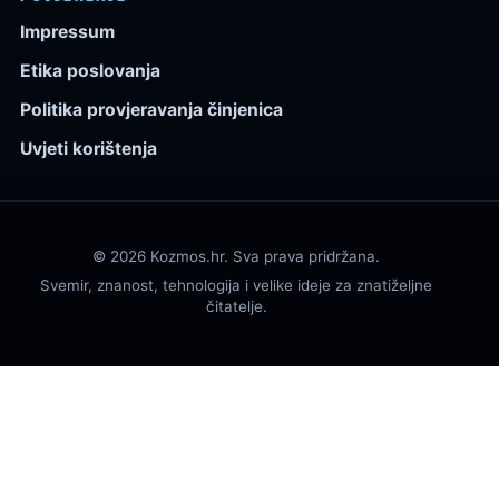
Impressum
Etika poslovanja
Politika provjeravanja činjenica
Uvjeti korištenja
© 2026 Kozmos.hr. Sva prava pridržana.
Svemir, znanost, tehnologija i velike ideje za znatiželjne
čitatelje.