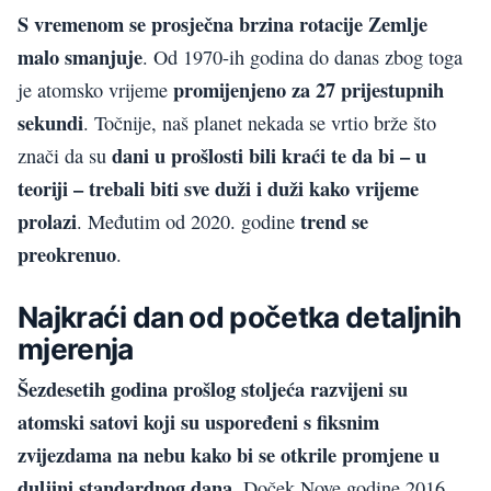
S vremenom se prosječna brzina rotacije Zemlje
malo smanjuje
. Od 1970-ih godina do danas zbog toga
promijenjeno za 27 prijestupnih
je atomsko vrijeme
sekundi
. Točnije, naš planet nekada se vrtio brže što
dani u prošlosti bili kraći te da bi – u
znači da su
teoriji – trebali biti sve duži i duži kako vrijeme
prolazi
trend se
. Međutim od 2020. godine
preokrenuo
.
Najkraći dan od početka detaljnih
mjerenja
Šezdesetih godina prošlog stoljeća razvijeni su
atomski satovi koji su uspoređeni s fiksnim
zvijezdama na nebu kako bi se otkrile promjene u
duljini standardnog dana
. Doček Nove godine 2016.