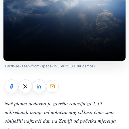
Earth-as-seen-from-space-1536x1238 (Curiosmos)
Naš planet nedavno je završio rotaciju za 1,59
milisekundi manje od uobičajenog ciklusa čime smo
obilježili najkraći dan na Zemlji od početka mjerenja