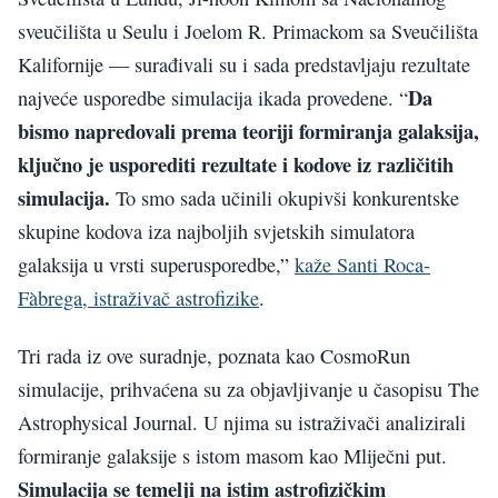
sveučilišta u Seulu i Joelom R. Primackom sa Sveučilišta
Kalifornije — surađivali su i sada predstavljaju rezultate
Da
najveće usporedbe simulacija ikada provedene. “
bismo napredovali prema teoriji formiranja galaksija,
ključno je usporediti rezultate i kodove iz različitih
simulacija.
To smo sada učinili okupivši konkurentske
skupine kodova iza najboljih svjetskih simulatora
galaksija u vrsti superusporedbe,”
kaže Santi Roca-
Fàbrega, istraživač astrofizike
.
Tri rada iz ove suradnje, poznata kao CosmoRun
simulacije, prihvaćena su za objavljivanje u časopisu The
Astrophysical Journal. U njima su istraživači analizirali
formiranje galaksije s istom masom kao Mliječni put.
Simulacija se temelji na istim astrofizičkim