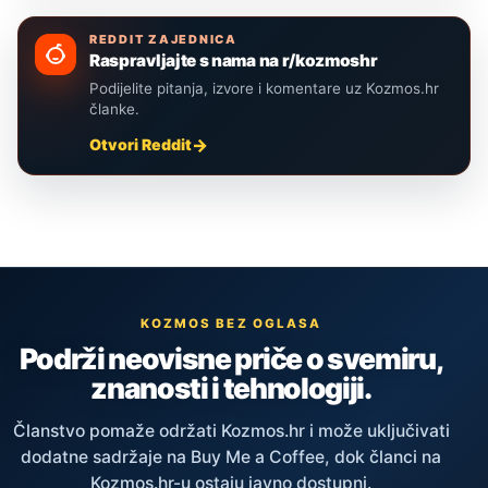
REDDIT ZAJEDNICA
Raspravljajte s nama na r/kozmoshr
Podijelite pitanja, izvore i komentare uz Kozmos.hr
članke.
Otvori Reddit
KOZMOS BEZ OGLASA
Podrži neovisne priče o svemiru,
znanosti i tehnologiji.
Članstvo pomaže održati Kozmos.hr i može uključivati
dodatne sadržaje na Buy Me a Coffee, dok članci na
Kozmos.hr-u ostaju javno dostupni.