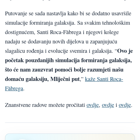
Putovanje se sada nastavlja kako bi se dodatno usavršile
simulacije formiranja galaksija. Sa svakim tehnološkim
dostignućem, Santi Roca-Fàbrega i njegovi kolege
nadaju se dodavanju novih dijelova u zapanjujuću
Ovo je
slagalicu rođenja i evolucije svemira i galaksija. “
početak pouzdanijih simulacija formiranja galaksija,
što će nam zauzvrat pomoći bolje razumjeti našu
domaću galaksiju, Mliječni put
,”
kaže Santi Roca-
Fàbrega
.
Znanstvene radove možete pročitati
ovdje
,
ovdje
i
ovdje
.