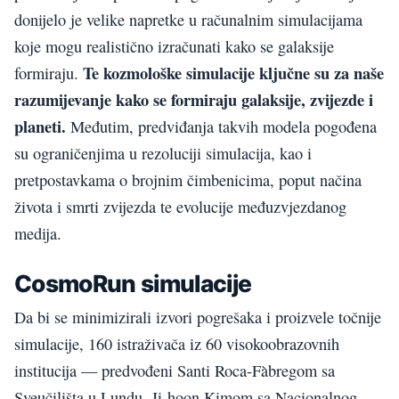
donijelo je velike napretke u računalnim simulacijama
koje mogu realistično izračunati kako se galaksije
Te kozmološke simulacije ključne su za naše
formiraju.
razumijevanje kako se formiraju galaksije, zvijezde i
planeti.
Međutim, predviđanja takvih modela pogođena
su ograničenjima u rezoluciji simulacija, kao i
pretpostavkama o brojnim čimbenicima, poput načina
života i smrti zvijezda te evolucije međuzvjezdanog
medija.
CosmoRun simulacije
Da bi se minimizirali izvori pogrešaka i proizvele točnije
simulacije, 160 istraživača iz 60 visokoobrazovnih
institucija — predvođeni Santi Roca-Fàbregom sa
Sveučilišta u Lundu, Ji-hoon Kimom sa Nacionalnog