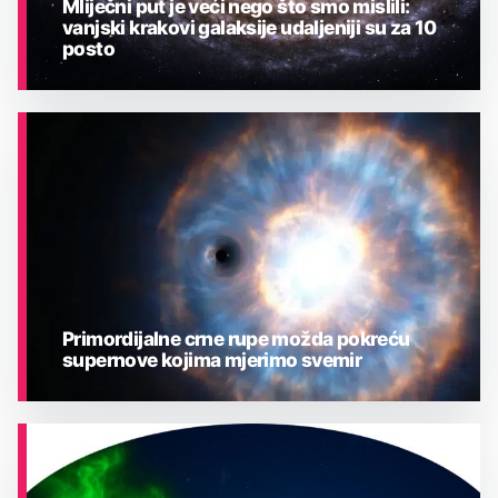
Mliječni put je veći nego što smo mislili:
vanjski krakovi galaksije udaljeniji su za 10
posto
ASTRONOMIJA
Primordijalne crne rupe možda pokreću
supernove kojima mjerimo svemir
ASTRONOMIJA