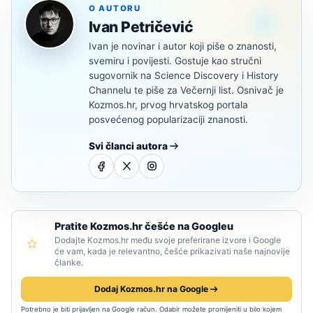
O AUTORU
Ivan Petričević
Ivan je novinar i autor koji piše o znanosti,
svemiru i povijesti. Gostuje kao stručni
sugovornik na Science Discovery i History
Channelu te piše za Večernji list. Osnivač je
Kozmos.hr, prvog hrvatskog portala
posvećenog popularizaciji znanosti.
Svi članci autora
Pratite Kozmos.hr češće na Googleu
Dodajte Kozmos.hr među svoje preferirane izvore i Google
će vam, kada je relevantno, češće prikazivati naše najnovije
članke.
Dodaj Kozmos.hr na Google
Potrebno je biti prijavljen na Google račun. Odabir možete promijeniti u bilo kojem