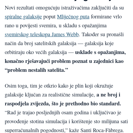
Novi rezultati omogućuju istraživačima zaključiti da su
spiralne galaksije
poput
Mliječnog puta
formirane vrlo
rano u povijesti svemira, u skladu s opažanjima
svemirskog teleskopa James Webb
. Također su pronašli
način da broj satelitskih galaksija — galaksija koje
usklade s opažanjima,
orbitiraju oko većih galaksija —
konačno rješavajući problem poznat u zajednici kao
“problem nestalih satelita.”
Osim toga, tim je otkrio kako je plin koji okružuje
a ne broj i
galaksije ključan za realistične simulacije,
raspodjela zvijezda, što je prethodno bio standard.
“Rad je trajao posljednjih osam godina i uključivao je
provođenje stotina simulacija i korištenje sto milijuna sati
superračunalnih pogodnosti,” kaže Santi Roca-Fàbrega.