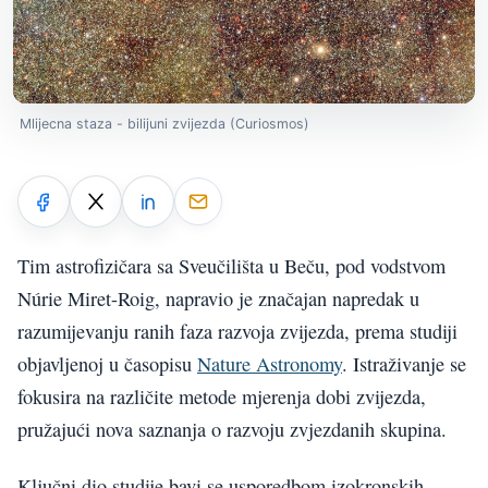
Mlijecna staza - bilijuni zvijezda (Curiosmos)
Tim astrofizičara sa Sveučilišta u Beču, pod vodstvom
Núrie Miret-Roig, napravio je značajan napredak u
razumijevanju ranih faza razvoja zvijezda, prema studiji
objavljenoj u časopisu
Nature Astronomy
. Istraživanje se
fokusira na različite metode mjerenja dobi zvijezda,
pružajući nova saznanja o razvoju zvjezdanih skupina.
Ključni dio studije bavi se usporedbom izokronskih