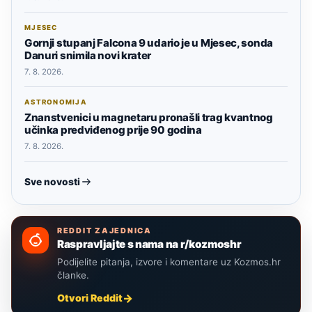
MJESEC
Gornji stupanj Falcona 9 udario je u Mjesec, sonda
Danuri snimila novi krater
7. 8. 2026.
ASTRONOMIJA
Znanstvenici u magnetaru pronašli trag kvantnog
učinka predviđenog prije 90 godina
7. 8. 2026.
Sve novosti
REDDIT ZAJEDNICA
Raspravljajte s nama na r/kozmoshr
Podijelite pitanja, izvore i komentare uz Kozmos.hr
članke.
Otvori Reddit