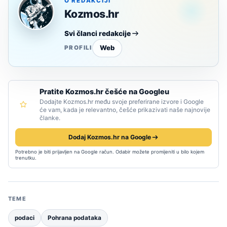
O REDAKCIJI
Kozmos.hr
Svi članci redakcije
Web
PROFILI
Pratite Kozmos.hr češće na Googleu
Dodajte Kozmos.hr među svoje preferirane izvore i Google
će vam, kada je relevantno, češće prikazivati naše najnovije
članke.
Dodaj Kozmos.hr na Google
Potrebno je biti prijavljen na Google račun. Odabir možete promijeniti u bilo kojem
trenutku.
TEME
podaci
Pohrana podataka