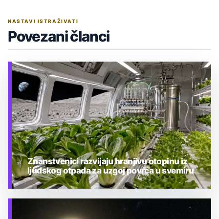
NASTAVI ISTRAŽIVATI
Povezani članci
Znanstvenici razvijaju hranjivu otopinu iz
ljudskog otpada za uzgoj povrća u svemiru
TEHNOLOGIJA