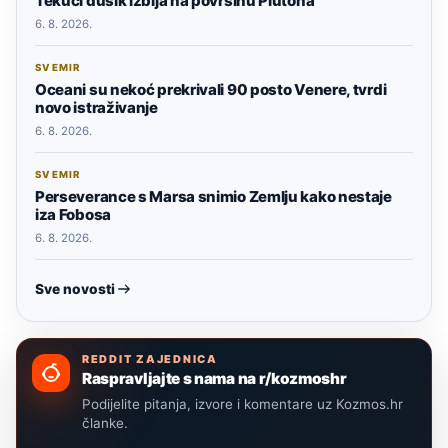
Tekući dušik izbija na površinu Plutona
6. 8. 2026.
SVEMIR
Oceani su nekoć prekrivali 90 posto Venere, tvrdi
novo istraživanje
6. 8. 2026.
SVEMIR
Perseverance s Marsa snimio Zemlju kako nestaje
iza Fobosa
6. 8. 2026.
Sve novosti
REDDIT ZAJEDNICA
Raspravljajte s nama na r/kozmoshr
Podijelite pitanja, izvore i komentare uz Kozmos.hr
članke.