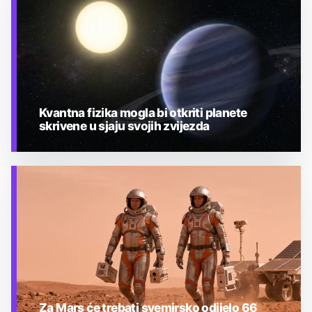
Kvantna fizika mogla bi otkriti planete
skrivene u sjaju svojih zvijezda
TEHNOLOGIJA
Za Mars će trebati svemirsko odijelo 66