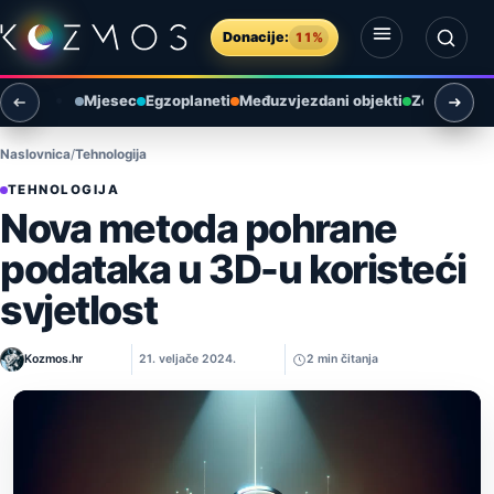
Preskoči na sadržaj
Donacije:
11%
Otvori izbornik
Otvori pretragu
Mjesec
Egzoplaneti
Međuzvjezdani objekti
Zemlja i ok
Naslovnica
Tehnologija
TEHNOLOGIJA
Nova metoda pohrane
podataka u 3D-u koristeći
svjetlost
Kozmos.hr
21. veljače 2024.
2 min čitanja