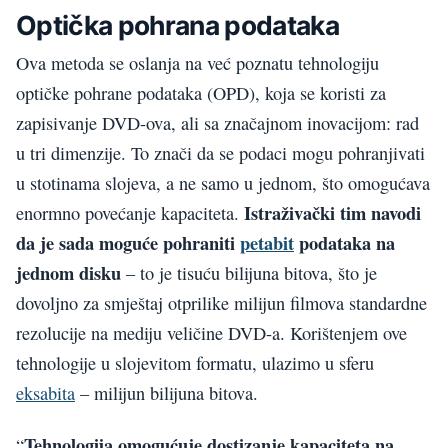
Optička pohrana podataka
Ova metoda se oslanja na već poznatu tehnologiju
optičke pohrane podataka (OPD), koja se koristi za
zapisivanje DVD-ova, ali sa značajnom inovacijom: rad
u tri dimenzije. To znači da se podaci mogu pohranjivati
u stotinama slojeva, a ne samo u jednom, što omogućava
Istraživački tim navodi
enormno povećanje kapaciteta.
da je sada moguće pohraniti
petabit
podataka na
jednom disku
– to je tisuću bilijuna bitova, što je
dovoljno za smještaj otprilike milijun filmova standardne
rezolucije na mediju veličine DVD-a. Korištenjem ove
tehnologije u slojevitom formatu, ulazimo u sferu
eksabita
– milijun bilijuna bitova.
Tehnologija omogućuje dostizanje kapaciteta na
“