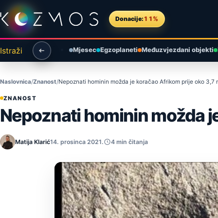
Preskoči na sadržaj
Donacije:
11%
Istraži
Mjesec
Egzoplaneti
Međuzvjezdani objekti
Naslovnica
Znanost
Nepoznati hominin možda je koračao Afrikom prije oko 3,7 
ZNANOST
Nepoznati hominin možda je 
Matija Klarić
14. prosinca 2021.
4 min čitanja