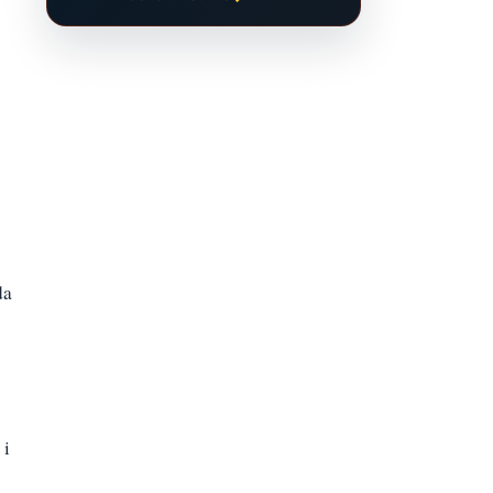
da
 i