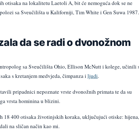
h otisaka na lokalitetu Laetoli A, bit će nemoguća dok se ne
tropolozi sa Sveučilišta u Kaliforniji, Tim White i Gen Suwa 1987.
zala da se radi o dvonožnom
ntropolog sa Sveučilišta Ohio, Ellison McNutt i kolege, učinili 
otisaka s kretanjem medvjeda, čimpanza i
ljudi
.
stavili pripadnici nepoznate vrste dvonožnih primata te da su
uga vrsta hominina u blizini.
h 18 400 otisaka životinjskih koraka, uključujući otiske: hijena
dali na sličan način kao mi.