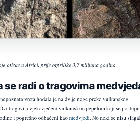
e otiske u Africi, prije otprilike 3,7 milijuna godina.
da se radi o tragovima medvjed
, nepoznata vrsta hodala je na dvije noge preko vulkanskog
. Ovi tragovi, ovjekovječeni vulkanskim pepelom koji se postup
 godine i pogrešno odbačeni kao
medvjeđi
. No neki se nisu slaga