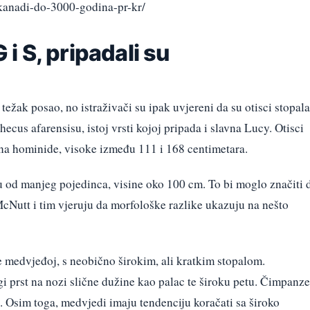
-kanadi-do-3000-godina-pr-kr/
G i S, pripadali su
 težak posao, no istraživači su ipak uvjereni da su otisci stopala
thecus afarensisu, istoj vrsti kojoj pripada i slavna Lucy. Otisci
 na hominide, visoke između 111 i 168 centimetara.
ču od manjeg pojedinca, visine oko 100 cm. To bi moglo značiti 
 McNutt i tim vjeruju da morfološke razlike ukazuju na nešto
e medvjeđoj, s neobično širokim, ali kratkim stopalom.
gi prst na nozi slične dužine kao palac te široku petu. Čimpanze
. Osim toga, medvjedi imaju tendenciju koračati sa široko