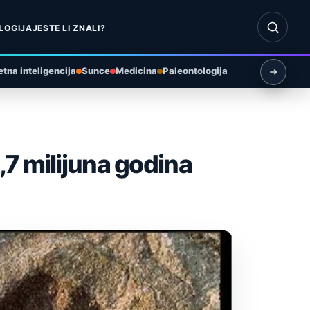
Otvori pr
LOGIJA
JESTE LI ZNALI?
tna inteligencija
Sunce
Medicina
Paleontologija
7 milijuna godina