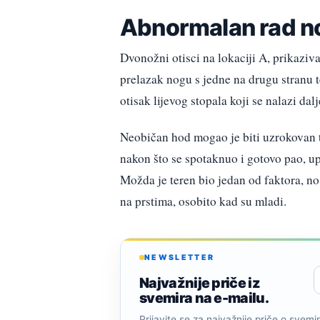
Abnormalan rad n
Dvonožni otisci na lokaciji A, prikaziva
prelazak nogu s jedne na drugu stranu te
otisak lijevog stopala koji se nalazi da
Neobičan hod mogao je biti uzrokovan 
nakon što se spotaknuo i gotovo pao, up
Možda je teren bio jedan od faktora, no
na prstima, osobito kad su mladi.
NEWSLETTER
Najvažnije priče iz
svemira na e-mailu.
Prijavite se za najvažnije priče o svemiru