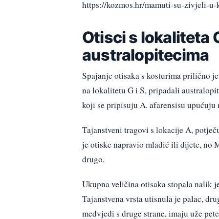
https://kozmos.hr/mamuti-su-zivjeli-u
Otisci s lokaliteta 
australopitecima
Spajanje otisaka s kosturima prilično je
na lokalitetu G i S, pripadali australopi
koji se pripisuju A. afarensisu upućuju
Tajanstveni tragovi s lokacije A, potje
je otiske napravio mladić ili dijete, no
drugo.
Ukupna veličina otisaka stopala nalik j
Tajanstvena vrsta utisnula je palac, dru
medvjedi s druge strane, imaju uže pete