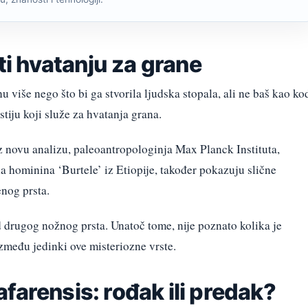
iti hvatanju za grane
nu više nego što bi ga stvorila ljudska stopala, ali ne baš kao ko
tiju koji služe za hvatanja grana.
novu analizu, paleoantropologinja Max Planck Instituta,
ala hominina ‘Burtele’ iz Etiopije, također pokazuju slične
enog prsta.
d drugog nožnog prsta. Unatoč tome, nije poznato kolika je
između jedinki ove misteriozne vrste.
farensis: rođak ili predak?