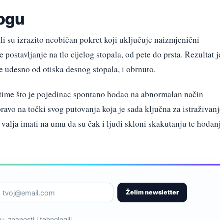
ogu
li su izrazito neobičan pokret koji uključuje naizmjenični
 postavljanje na tlo cijelog stopala, od pete do prsta. Rezultat j
lje udesno od otiska desnog stopala, i obrnuto.
time što je pojedinac spontano hodao na abnormalan način
ravo na točki svog putovanja koja je sada ključna za istraživanj
 valja imati na umu da su čak i ljudi skloni skakutanju te hodan
Želim newsletter
, znanosti i tehnologiji.