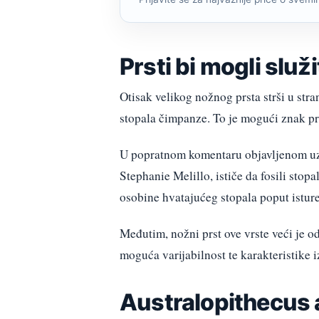
Prsti bi mogli služ
Otisak velikog nožnog prsta strši u stra
stopala čimpanze. To je mogući znak prs
U popratnom komentaru objavljenom uz 
Stephanie Melillo, ističe da fosili stop
osobine hvatajućeg stopala poput istur
Međutim, nožni prst ove vrste veći je o
moguća varijabilnost te karakteristike 
Australopithecus a