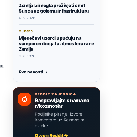
Zemlja bi mogla preživjeti smrt
Sunca uz golemu infrastrukturu
4. 8. 2026.
MJESEC
Mjesečevi uzorci upućuju na
sumporom bogatu atmosferu rane
Zemlje
3. 8. 2026.
su
Sve novosti
REDDIT ZAJEDNICA
Raspravljajte s nama na
r/kozmoshr
Podijelite pitanja, izvore i
,
komentare uz Kozmos.hr
članke.
Otvori Reddit