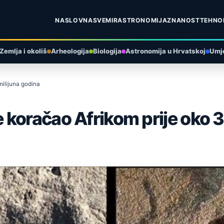
NASLOVNA
SVEMIR
ASTRONOMIJA
ZNANOST
TEHNO
Zemlja i okoliš
Arheologija
Biologija
Astronomija u Hrvatskoj
Umje
milijuna godina
koračao Afrikom prije oko 3,