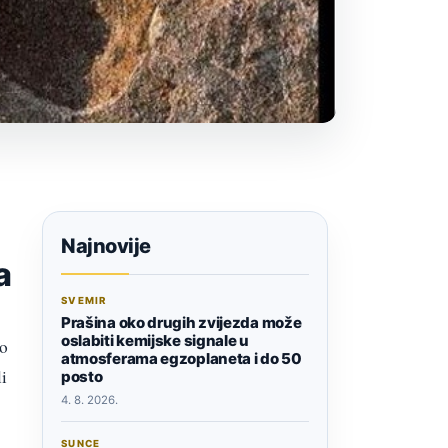
Najnovije
a
SVEMIR
Prašina oko drugih zvijezda može
oslabiti kemijske signale u
no
atmosferama egzoplaneta i do 50
li
posto
4. 8. 2026.
SUNCE